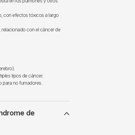
sita en los pulmones y otros
, con efectos tóxicos a largo
 relacionado con el cáncer de
erebro).
ples tipos de cáncer.
co para no fumadores.
síndrome de