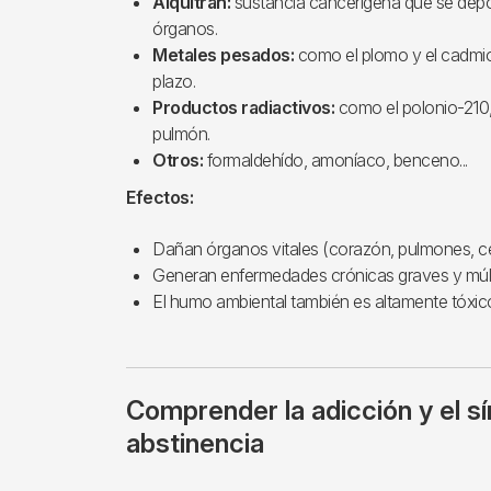
Alquitrán:
sustancia cancerígena que se depo
órganos.
Metales pesados:
como el plomo y el cadmio
plazo.
Productos radiactivos:
como el polonio-210,
pulmón.
Otros:
formaldehído, amoníaco, benceno...
Efectos:
Dañan órganos vitales (corazón, pulmones, c
Generan enfermedades crónicas graves y múlti
El humo ambiental también es altamente tóxi
Comprender la adicción y el 
abstinencia