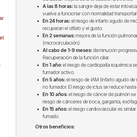
A las 8 horas:
la sangre deja de estar intoxi
vuelve a funcionar con normalidad transporta
ar
En 24 horas:
el riesgo de infarto agudo de mi
recuperan el olfato y el gusto.
En 2 semanas:
mejora de la función pulmonar.
el
(microcirculación).
Al cabo de 1-9 meses:
disminución progresiva 
Recuperación de la función ciliar.
s
En 1 año:
el riesgo de cardiopatía isquémica s
fumador activo.
En 5 años:
el riesgo de IAM (infarto agudo de
no fumador. El riesgo de ictus se reduce hasta
En 10 años:
el riesgo de cáncer de pulmón se 
riesgo de cánceres de boca, garganta, esófago
En 15 años:
el riesgo cardiovascular es simila
fumado.
Otros beneficios: