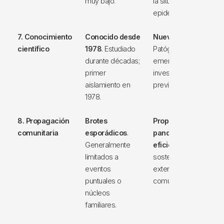
muy bajo.
la situación
epidemiológica.
7. Conocimiento
Conocido desde
Nuevo en 2020
.
científico
1978
. Estudiado
Patógeno
durante décadas;
emergente sin
primer
investigación
aislamiento en
previa amplia.
1978.
8. Propagación
Brotes
Propagación
comunitaria
esporádicos
.
pandémica
Generalmente
eficiente
. Rápida,
limitados a
sostenida y
eventos
extensa a nivel
puntuales o
comunitario.
núcleos
familiares.