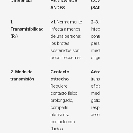
Diferencia
HANTAVIRUS
COVID-19
ANDES
(SARS-CoV-2)
1.
<1
. Normalmente
2–3
. Una persona
Transmisibilidad
infecta a menos
infectada puede
(R₀)
de una persona;
contagiar a 2–3
los brotes
personas de
sostenidos son
media (cepa
poco frecuentes.
original).
2. Modo de
Contacto
Aéreo
. Se
transmisión
estrecho
.
transmite
Requiere
eficientemente
contacto físico
mediante
prolongado,
gotículas
compartir
respiratorias y
utensilios,
aerosoles.
contacto con
fluidos