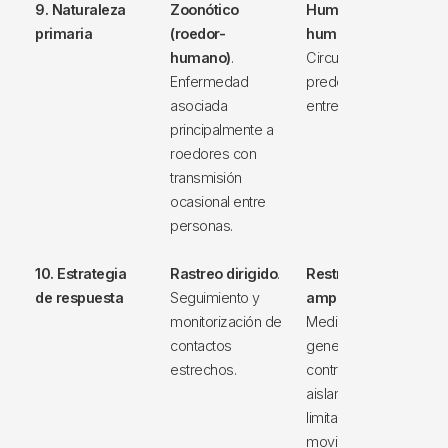
9. Naturaleza
Zoonótico
Humano a
primaria
(roedor-
humano
.
humano)
.
Circulación
Enfermedad
predominante
asociada
entre personas.
principalmente a
roedores con
transmisión
ocasional entre
personas.
10. Estrategia
Rastreo dirigido
.
Restricciones
de respuesta
Seguimiento y
amplias
.
monitorización de
Medidas
contactos
generales de
estrechos.
control,
aislamiento y
limitaciones de
movilidad.