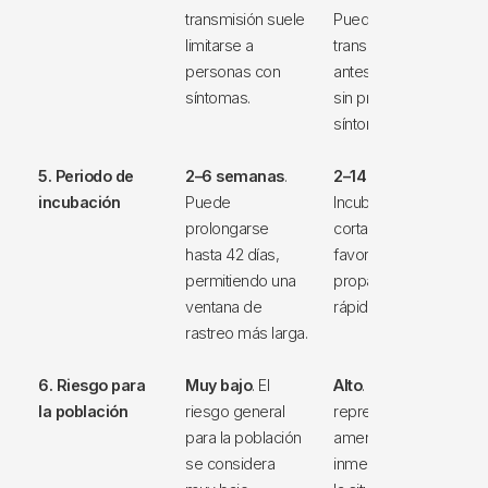
transmisión suele
Puede
limitarse a
transmitirse
personas con
antes, durante o
síntomas.
sin presentar
síntomas.
5. Periodo de
2–6 semanas
.
2–14 días
.
incubación
Puede
Incubación más
prolongarse
corta que
hasta 42 días,
favorece una
permitiendo una
propagación
ventana de
rápida.
rastreo más larga.
6. Riesgo para
Muy bajo
. El
Alto
. Puede
la población
riesgo general
representar una
para la población
amenaza
se considera
inmediata según