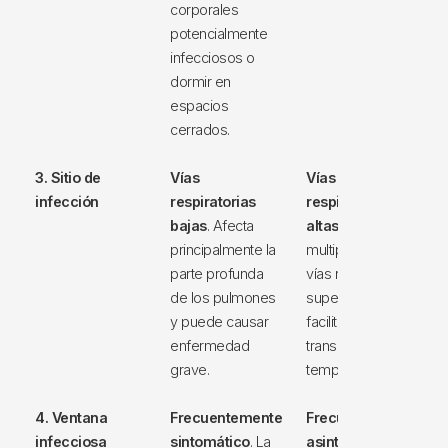
corporales
potencialmente
infecciosos o
dormir en
espacios
cerrados.
3. Sitio de
Vías
Vías
infección
respiratorias
respiratorias
bajas
. Afecta
altas
. Se
principalmente la
multiplica en las
parte profunda
vías respiratorias
de los pulmones
superiores,
y puede causar
facilitando una
enfermedad
transmisión
grave.
temprana.
4. Ventana
Frecuentemente
Frecuentemente
infecciosa
sintomático
. La
asintomático
.