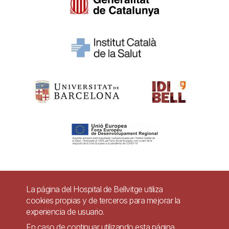
Pie
La página del Hospital de Bellvitge utiliza
Contacto
cookies propias y de terceros para mejorar la
de
experiencia de usuario.
Accesibilidad
Aviso legal
Ayuda
página
En caso de continuar utilizando esta página