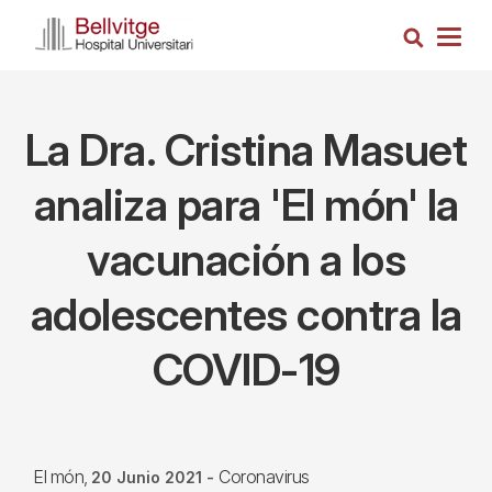
Pasar
Busca
al
Togg
contenido
navig
principal
La Dra. Cristina Masuet
analiza para 'El món' la
vacunación a los
adolescentes contra la
COVID-19
El món
Coronavirus
20 Junio 2021
-