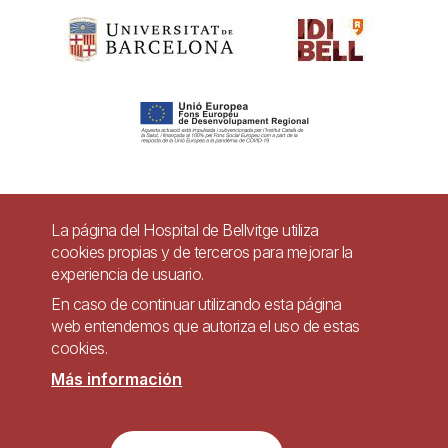
Pie
La página del Hospital de Bellvitge utiliza
Contacto
cookies propias y de terceros para mejorar la
de
experiencia de usuario.
Accesibilidad
Aviso legal
Ayuda
página
En caso de continuar utilizando esta página
Política de Privacidad de Sistemas de Videovigilancia
web entendemos que autoriza el uso de estas
cookies.
Mapa web
Más información
Imagen
Sitio web accesible de conformidad con el Real Decreto 1112/2018, de 7 de