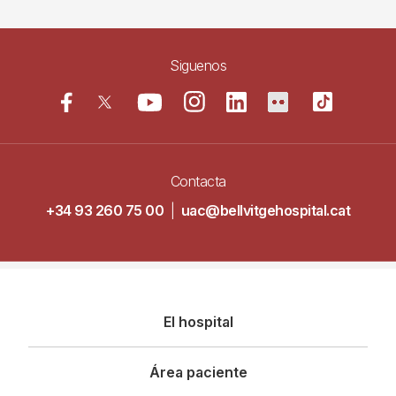
Siguenos
Contacta
+34 93 260 75 00
|
uac@bellvitgehospital.cat
Navegació
El hospital
principal
Área paciente