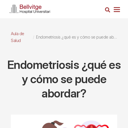
Pasar
Busca
al
Togg
contenido
navig
principal
Aula de
Endometriosis ¿qué es y cómo se puede abordar?
Salud
Endometriosis ¿qué es
y cómo se puede
abordar?
Imagen