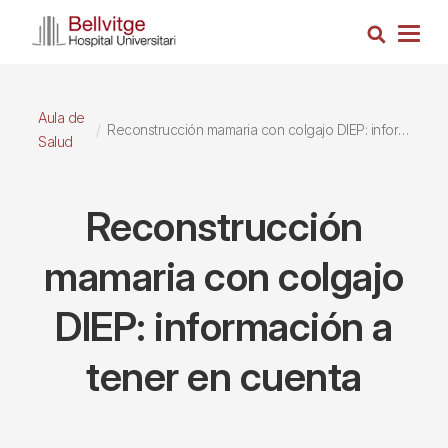
Pasar
Busca
al
Togg
contenido
navig
principal
Aula de
Reconstrucción mamaria con colgajo DIEP: información a tener en cuenta
Salud
Reconstrucción
mamaria con colgajo
DIEP: información a
tener en cuenta