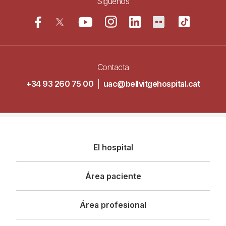
Siguenos
Contacta
+34 93 260 75 00
|
uac@bellvitgehospital.cat
Navegació
El hospital
principal
Área paciente
Área profesional