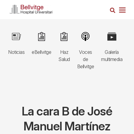
Pasar
Busca
al
Togg
contenido
navig
principal
Navegació
Image
Image
Image
Image
Image
I
principal
Noticias
eBellvitge
Haz
Voces
Galería
B
3r
Salud
de
multimedia
A
nivell
Bellvitge
E
La cara B de José
Manuel Martínez