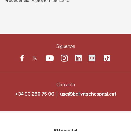
Procedencia:
El propio interesado.
Siguenos
Contacta
+34 93 260 75 00
|
uac@bellvitgehospital.cat
Navegació
El hospital