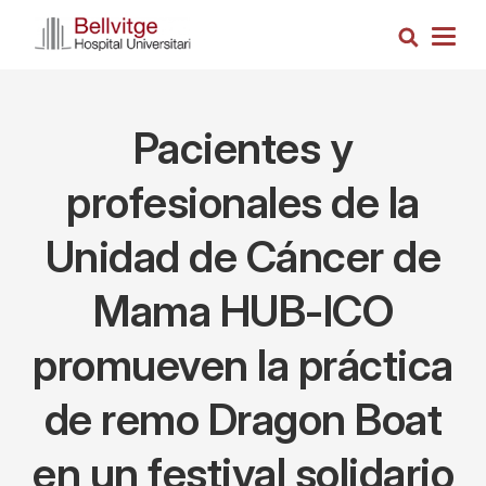
Pasar
Busca
al
Togg
contenido
navig
principal
Pacientes y
profesionales de la
Unidad de Cáncer de
Mama HUB-ICO
promueven la práctica
de remo Dragon Boat
en un festival solidario