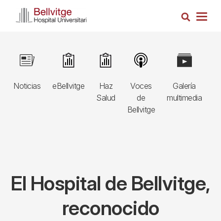
Pasar
Busca
al
Togg
contenido
navig
principal
Navegació
Image
Image
Image
Image
Image
I
principal
Noticias
eBellvitge
Haz
Voces
Galería
B
3r
Salud
de
multimedia
A
nivell
Bellvitge
E
El Hospital de Bellvitge,
reconocido