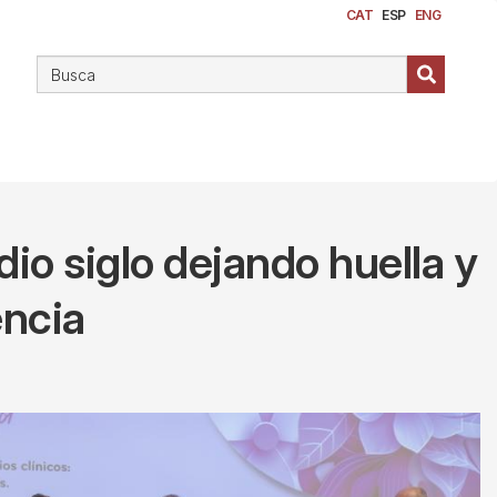
CAT
ESP
ENG
io siglo dejando huella y
encia