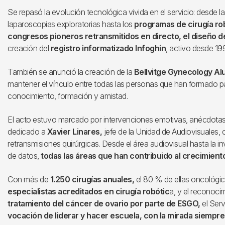
Se repasó la evolución tecnológica vivida en el servicio: desde l
laparoscopias exploratorias hasta los
programas de cirugía ro
congresos pioneros retransmitidos en directo, el diseño d
creación del
registro informatizado Infoghin
, activo desde 19
También se anunció la creación de la
Bellvitge Gynecology A
mantener el vínculo entre todas las personas que han formado p
conocimiento, formación y amistad.
El acto estuvo marcado por intervenciones emotivas, anécdotas
dedicado a
Xavier Linares,
jefe de la Unidad de Audiovisuales, c
retransmisiones quirúrgicas. Desde el área audiovisual hasta la i
de datos,
todas las áreas que han contribuido al crecimient
Con más de
1.250 cirugías anuales,
el 80 % de ellas oncológi
especialistas acreditados en cirugía robótic
a, y el reconoc
tratamiento del cáncer de ovario por parte de ESGO,
el Serv
vocación de liderar y hacer escuela, con la mirada siempre 