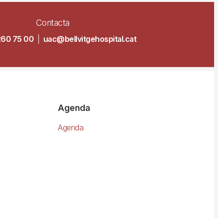
Contacta
260 75 00
|
uac@bellvitgehospital.cat
Agenda
Agenda