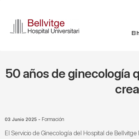
Pasar
al
contenido
principal
Na
El 
pr
50 años de ginecología q
crea
Formación
03 Junio 2025
-
El Servicio de Ginecología del Hospital de Bellvitg