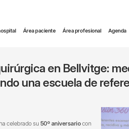
vegación
hospital
Área paciente
Área profesional
Agenda
incipal
uirúrgica en Bellvitge: med
ndo una escuela de refer
e ha celebrado su
50º aniversario
con