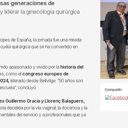
rsas generaciones de
 liderar la ginecología quirúrgica
ncipes de España, la jornada fue una mirada
escuela quirúrgica que se ha convertido en
orrido apasionado y vivido por la
historia del
tes, como el
congreso europeo de
2024,
liderado desde Bellvitge. “50 años son
 escuela”, concluyó.
Compartir:
es Guillermo Gracia y Llorenç Balaguero,
a decidida por la vía vaginal, la docencia y la
ntales del servicio y a profesionales que ya