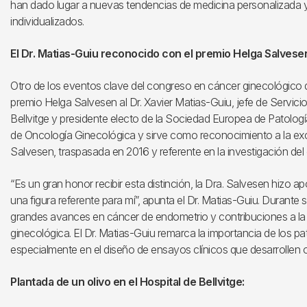
han dado lugar a nuevas tendencias de medicina personalizada y
individualizados.
El Dr. Matias-Guiu reconocido con el premio Helga Salvese
Otro de los eventos clave del congreso en cáncer ginecológico d
premio Helga Salvesen al Dr. Xavier Matias-Guiu, jefe de Servici
Bellvitge y presidente electo de la Sociedad Europea de Patologí
de Oncología Ginecológica y sirve como reconocimiento a la ex
Salvesen, traspasada en 2016 y referente en la investigación del
“Es un gran honor recibir esta distinción, la Dra. Salvesen hizo 
una figura referente para mí”, apunta el Dr. Matias-Guiu. Durante 
grandes avances en cáncer de endometrio y contribuciones a la i
ginecológica. El Dr. Matias-Guiu remarca la importancia de los pat
especialmente en el diseño de ensayos clínicos que desarrollen
Plantada de un olivo en el Hospital de Bellvitge: