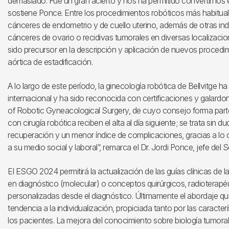
demasiado. Fue un gran acierto y nos ha permitido convertirnos 
sostiene Ponce. Entre los procedimientos robóticos más habituale
cánceres de endometrio y de cuello uterino, además de otras 
cánceres de ovario o recidivas tumorales en diversas localizac
sido precursor en la descripción y aplicación de nuevos procedi
aórtica de estadificación.
A lo largo de este período, la ginecología robótica de Bellvitge h
internacional y ha sido reconocida con certificaciones y galard
of Robotic Gyneacological Surgery, de cuyo consejo forma parte
con cirugía robótica reciben el alta al día siguiente; se trata sin
recuperación y un menor índice de complicaciones, gracias a lo 
a su medio social y laboral”, remarca el Dr. Jordi Ponce, jefe del
El ESGO 2024 permitirá la actualización de las guías clínicas de
en diagnóstico (molecular) o conceptos quirúrgicos, radioterap
personalizadas desde el diagnóstico. Últimamente el abordaje qui
tendencia a la individualización, propiciada tanto por las caract
los pacientes. La mejora del conocimiento sobre biología tumora