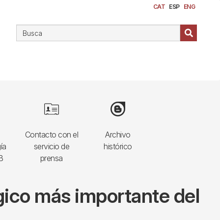
CAT
ESP
ENG
Image
Image
Contacto con el
Archivo
ía
servicio de
histórico
B
prensa
gico más importante del