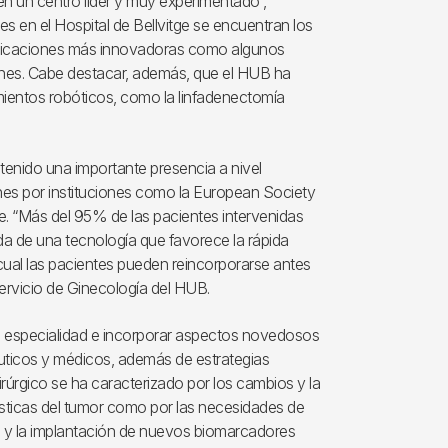
en un centro líder y muy experimentado”,
s en el Hospital de Bellvitge se encuentran los
indicaciones más innovadoras como algunos
iones. Cabe destacar, además, que el HUB ha
mientos robóticos, como la linfadenectomía
a tenido una importante presencia a nivel
ones por instituciones como la European Society
. “Más del 95% de las pacientes intervenidas
 duda de una tecnología que favorece la rápida
cual las pacientes pueden reincorporarse antes
 Servicio de Ginecología del HUB.
 la especialidad e incorporar aspectos novedosos
éuticos y médicos, además de estrategias
rúrgico se ha caracterizado por los cambios y la
erísticas del tumor como por las necesidades de
l y la implantación de nuevos biomarcadores