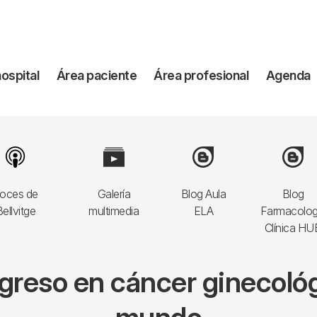
vegación
hospital
Área paciente
Área profesional
Agenda
incipal
Image
Image
Image
Image
oces de
Galería
Blog Aula
Blog
ellvitge
multimedia
ELA
Farmacolog
Clínica HU
greso en cáncer ginecoló