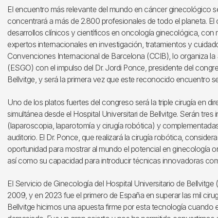
El encuentro más relevante del mundo en cáncer ginecológico se
concentrará a más de 2.800 profesionales de todo el planeta. El 
desarrollos clínicos y científicos en oncología ginecológica, co
expertos internacionales en investigación, tratamientos y cuidad
Convenciones Internacional de Barcelona (CCIB), lo organiza l
(ESGO) con el impulso del Dr. Jordi Ponce, presidente del congre
Bellvitge, y será la primera vez que este reconocido encuentro s
Uno de los platos fuertes del congreso será la triple cirugía en di
simultánea desde el Hospital Universitari de Bellvitge. Serán tres
(laparoscopia, laparotomía y cirugía robótica) y complementada
auditorio. El Dr. Ponce, que realizará la cirugía robótica, consid
oportunidad para mostrar al mundo el potencial en ginecología o
así como su capacidad para introducir técnicas innovadoras como 
El Servicio de Ginecología del Hospital Universitario de Bellvitge 
2009, y en 2023 fue el primero de España en superar las mil cirug
Bellvitge hicimos una apuesta firme por esta tecnología cuando e