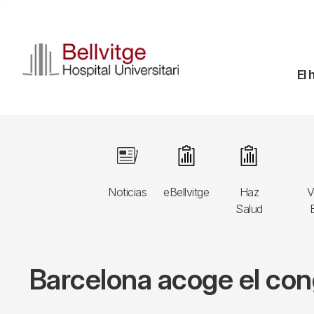
Pasar
al
contenido
principal
Na
El 
pr
Navegació
Image
Image
Image
principal
Noticias
eBellvitge
Haz
V
3r
Salud
B
nivell
Barcelona acoge el con