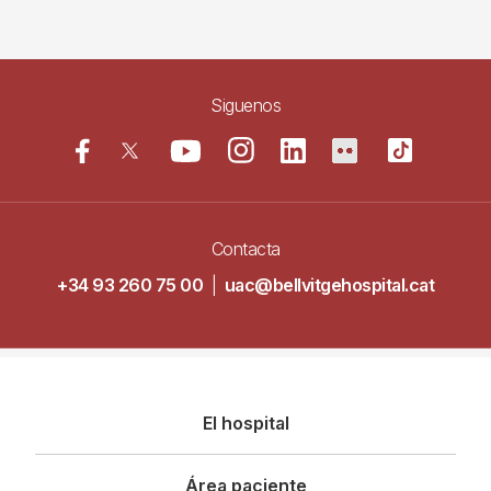
Siguenos
Contacta
+34 93 260 75 00
|
uac@bellvitgehospital.cat
Navegació
El hospital
principal
Área paciente