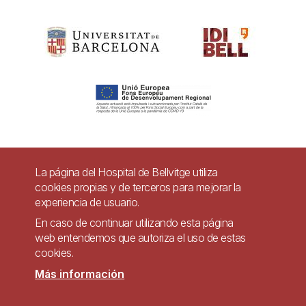
Pie
La página del Hospital de Bellvitge utiliza
Contacto
cookies propias y de terceros para mejorar la
de
experiencia de usuario.
Accesibilidad
Aviso legal
Ayuda
página
En caso de continuar utilizando esta página
Política de Privacidad de Sistemas de Videovigilancia
web entendemos que autoriza el uso de estas
cookies.
Mapa web
Más información
Imagen