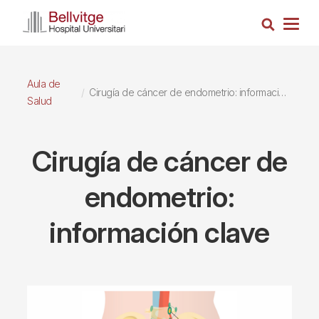
Pasar
Busca
al
Togg
contenido
navig
principal
Aula de
Cirugía de cáncer de endometrio: información clave
Salud
Cirugía de cáncer de
endometrio:
información clave
Imagen