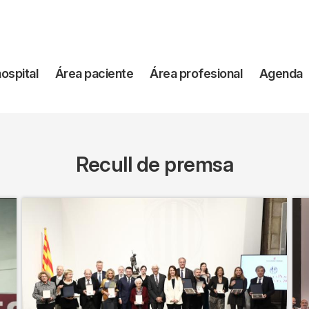
vegación
hospital
Área paciente
Área profesional
Agenda
incipal
Recull de premsa