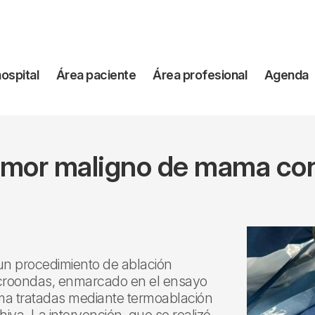
vegación
hospital
Área paciente
Área profesional
Agenda
incipal
tumor maligno de mama co
o un procedimiento de ablación
croondas, enmarcado en el ensayo
ma tratadas mediante termoablación