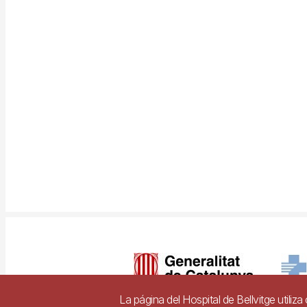
Imagen
La página del Hospital de Bellvitge utiliz