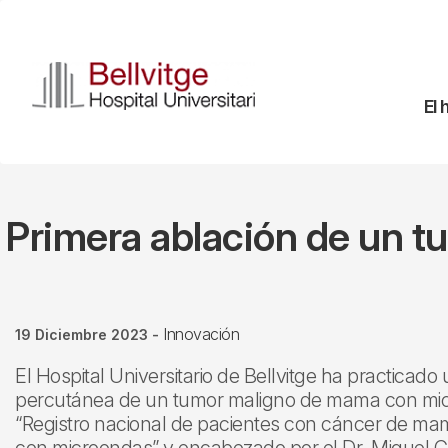
Pasar
al
contenido
principal
Na
El 
pr
Primera ablación de un 
Innovación
19 Diciembre 2023
-
El Hospital Universitario de Bellvitge ha practicad
percutánea de un tumor maligno de mama con mi
“Registro nacional de pacientes con cáncer de ma