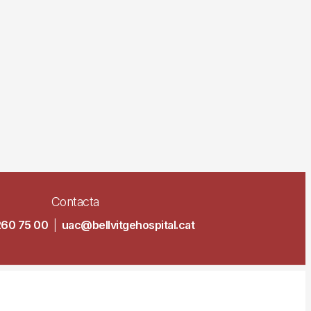
Contacta
260 75 00
|
uac@bellvitgehospital.cat