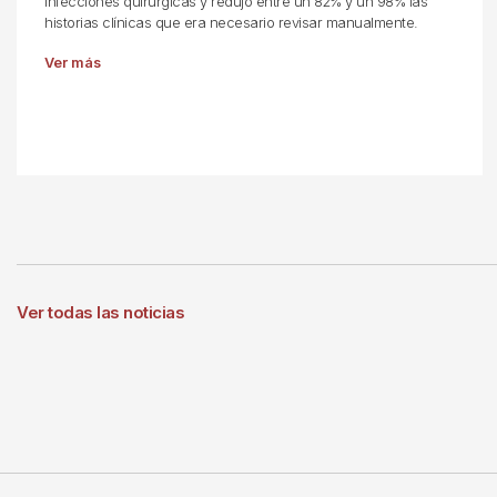
infecciones quirúrgicas y redujo entre un 82% y un 98% las
historias clínicas que era necesario revisar manualmente.
Ver más
Ver todas las noticias