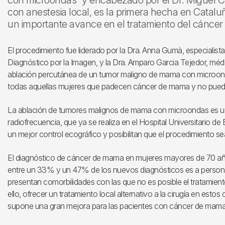
con microondas” y encabezado por el Dr. Miguel Chi
con anestesia local, es la primera hecha en Catal
un importante avance en el tratamiento del cánce
El procedimiento fue liderado por la Dra. Anna Gumà, especialist
Diagnóstico por la Imagen, y la Dra. Amparo Garcia Tejedor, médi
ablación percutánea de un tumor maligno de mama con microond
todas aquellas mujeres que padecen cáncer de mama y no pueden
La ablación de tumores malignos de mama con microondas es una 
radiofrecuencia, que ya se realiza en el Hospital Universitario d
un mejor control ecográfico y posibilitan que el procedimiento se
El diagnóstico de cáncer de mama en mujeres mayores de 70 a
entre un 33% y un 47% de los nuevos diagnósticos es a person
presentan comorbilidades con las que no es posible el tratamient
ello, ofrecer un tratamiento local alternativo a la cirugía en es
supone una gran mejora para las pacientes con cáncer de mama