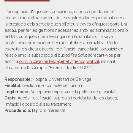
L'acceptació d'aquestes condicions, suposa que doneu el
consentiment al tractament de les vostres dades personals per a
la prestació dels serveis que sol·liciteu a través d'aquest portal i, si
escau, per fer les gestions necessàries amb les administracions o
entitats públiques que intervinguin en la tramitació, i la seva
posterior incorporació en l'esmentat fitxer automatitzat. Podeu
exercitar els drets d’accés, rectificació, cancel·lació i oposició en
relació amb la subscripció al butlletí
Fes Salut
adreçant-vos per
escrit a
comunicacio.bellvitge@bellvitgehospital.cat
, indicant
clarament a l’assumpte "Exercici de dret LOPD".
Responsable:
Hospital Universitari de Bellvitge.
Finalitat:
Gestionar el contacte de l'usuari
Legitimació:
Acceptació expresa de la política de privacitat.
Drets:
Accés, rectificació, supresió i portabilitat de les dades,
limitació i oposició al seu tractament.
Procedència:
El propi interessat.