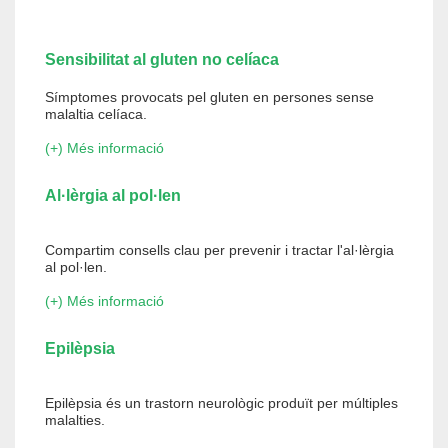
Sensibilitat al gluten no celíaca
Símptomes provocats pel gluten en persones sense
malaltia celíaca.
(+) Més informació
Al·lèrgia al pol·len
Compartim consells clau per prevenir i tractar l'al·lèrgia
al pol·len.
(+) Més informació
Epilèpsia
Epilèpsia és un trastorn neurològic produït per múltiples
malalties.