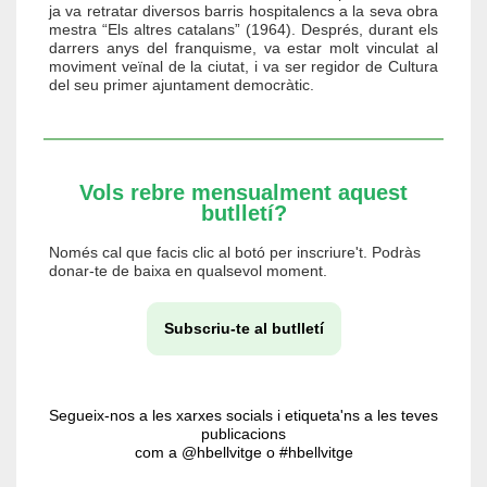
ja va retratar diversos barris hospitalencs a la seva obra
mestra “Els altres catalans” (1964). Després, durant els
darrers anys del franquisme, va estar molt vinculat al
moviment veïnal de la ciutat, i va ser regidor de Cultura
del seu primer ajuntament democràtic.
Vols rebre mensualment aquest
butlletí?
Només cal que facis clic al botó per inscriure't. Podràs
donar-te de baixa en qualsevol moment.
Subscriu-te al butlletí
Segueix-nos a les xarxes socials i etiqueta'ns a les teves
publicacions
com a @hbellvitge o #hbellvitge