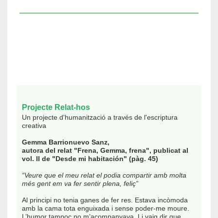
Projecte Relat-hos
Un projecte d'humanització a través de l'escriptura
creativa
Gemma Barrionuevo Sanz,
autora del relat "Frena, Gemma, frena", publicat al
vol. II de "Desde mi habitación" (pàg. 45)
“Veure que el meu relat el podia compartir amb molta
més gent em va fer sentir plena, feliç”
Al principi no tenia ganes de fer res. Estava incòmoda
amb la cama tota enguixada i sense poder-me moure.
L’humor tampoc no m’acompanyava. Li vaig dir que