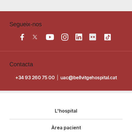
Segueix-nos
Contacta
+34 93 260 75 00
|
uac@bellvitgehospital.cat
Navegació
L'hospital
principal
Àrea pacient