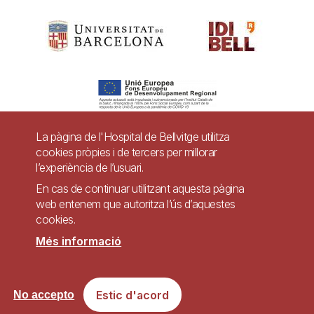
La pàgina de l'Hospital de Bellvitge utilitza
cookies pròpies i de tercers per millorar
Pie
l’experiència de l’usuari.
Contacte
de
En cas de continuar utilitzant aquesta pàgina
página
web entenem que autoritza l’ús d’aquestes
Accessibilitat
Avís legal
Ajuda
cookies.
Política de Privacitat de Sistemes de Vigilància
Mapa web
Més informació
Imagen
Lloc web accessible de conformitat amb el Reial Decret 1112/2018, de 7 de
Estic d'acord
No accepto
setembre, sobre accessibilitat dels llocs web i aplicacions per a dispositius