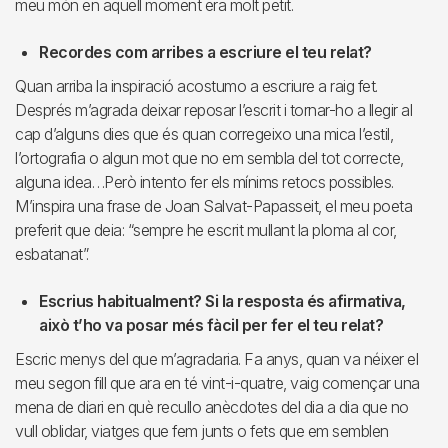
meu món en aquell moment era molt petit.
Recordes com arribes a escriure el teu relat?
Quan arriba la inspiració acostumo a escriure a raig fet.
Després m’agrada deixar reposar l’escrit i tornar-ho a llegir al
cap d’alguns dies que és quan corregeixo una mica l’estil,
l’ortografia o algun mot que no em sembla del tot correcte,
alguna idea…Però intento fer els mínims retocs possibles.
M’inspira una frase de Joan Salvat-Papasseit, el meu poeta
preferit que deia: “sempre he escrit mullant la ploma al cor,
esbatanat”.
Escrius habitualment? Si la resposta és afirmativa,
això t’ho va posar més fàcil per fer el teu relat?
Escric menys del que m’agradaria. Fa anys, quan va néixer el
meu segon fill que ara en té vint-i-quatre, vaig començar una
mena de diari en què recullo anècdotes del dia a dia que no
vull oblidar, viatges que fem junts o fets que em semblen