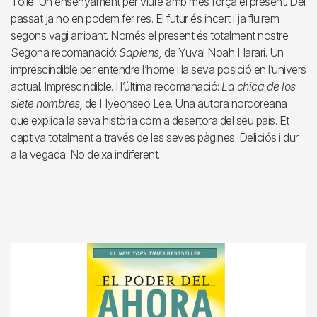
Tolle. Un ensenyament per viure amb més força el present. Del
passat ja no en podem fer res. El futur és incert i ja fluirem
segons vagi arribant. Només el present és totalment nostre.
Segona recomanació:
Sapiens,
de Yuval Noah Harari. Un
imprescindible per entendre l’home i la seva posició en l’univers
actual. Imprescindible. I l’última recomanació:
La chica de los
siete nombres,
de Hyeonseo Lee. Una autora norcoreana
que explica la seva història com a desertora del seu país. Et
captiva totalment a través de les seves pàgines. Deliciós i dur
a la vegada. No deixa indiferent.