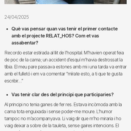
24/04/2025
Què vas pensar quan vas tenir el primer contacte
amb el projecte RELAT_HOS? Com et vas
assabentar?
Recordo estar estirada al llit de l’hospital. M’havien operat feia
de poc de la cama; un accident d’esquí m’havia destrossat la
tíbia. El meu pare passava estones amb mi i una tarda va entrar
amb el fulletó i em va comentar “mírate esto, a ti que te gusta
escribir…”
Vas tenir clar des del principi que participaries?
Al principi no tenia ganes de fer res. Estava incòmoda amb la
cama tota enguixada i sense poder-me moure. L’humor
tampoc no m’acompanyava. Li vaig dir que m’ho miraria i ho
vaig deixar a sobre de la tauleta, sense gaires intencions. El