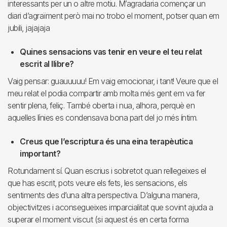
interessants per un o altre motiu. M’agradaria començar un
diari d’agraïment però mai no trobo el moment, potser quan em
jubili, jajajaja
Quines sensacions vas tenir en veure el teu relat
escrit al llibre?
Vaig pensar: guauuuuu! Em vaig emocionar, i tant! Veure que el
meu relat el podia compartir amb molta més gent em va fer
sentir plena, feliç. També oberta i nua, alhora, perquè en
aquelles línies es condensava bona part del jo més íntim.
Creus que l’escriptura és una eina terapèutica
important?
Rotundament sí. Quan escrius i sobretot quan rellegeixes el
que has escrit, pots veure els fets, les sensacions, els
sentiments des d’una altra perspectiva. D’alguna manera,
objectivitzes i aconsegueixes imparcialitat que sovint ajuda a
superar el moment viscut (si aquest és en certa forma