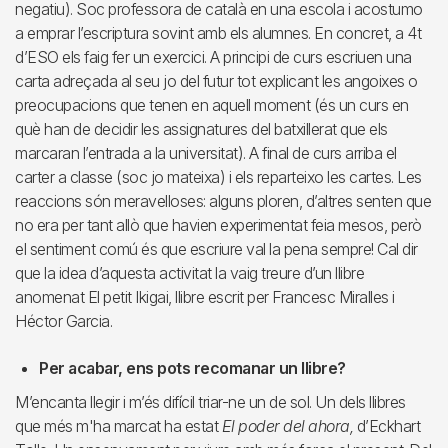
negatiu). Soc professora de català en una escola i acostumo
a emprar l’escriptura sovint amb els alumnes. En concret, a 4t
d’ESO els faig fer un exercici. A principi de curs escriuen una
carta adreçada al seu jo del futur tot explicant les angoixes o
preocupacions que tenen en aquell moment (és un curs en
què han de decidir les assignatures del batxillerat que els
marcaran l’entrada a la universitat). A final de curs arriba el
carter a classe (soc jo mateixa) i els reparteixo les cartes. Les
reaccions són meravelloses: alguns ploren, d’altres senten que
no era per tant allò que havien experimentat feia mesos, però
el sentiment comú és que escriure val la pena sempre! Cal dir
que la idea d’aquesta activitat la vaig treure d’un llibre
anomenat El petit Ikigai, llibre escrit per Francesc Miralles i
Héctor Garcia.
Per acabar, ens pots recomanar un llibre?
M’encanta llegir i m’és difícil triar-ne un de sol. Un dels llibres
que més m'ha marcat ha estat
El poder del ahora,
d’Eckhart