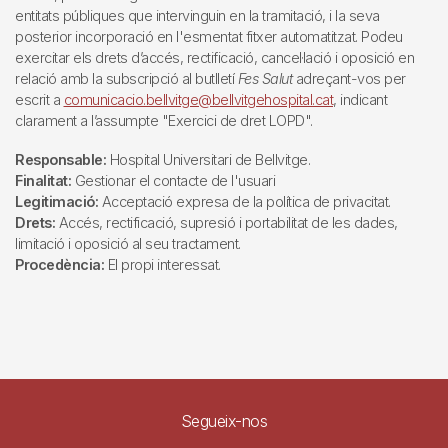
entitats públiques que intervinguin en la tramitació, i la seva
posterior incorporació en l'esmentat fitxer automatitzat. Podeu
exercitar els drets d’accés, rectificació, cancel·lació i oposició en
relació amb la subscripció al butlletí
Fes Salut
adreçant-vos per
escrit a
comunicacio.bellvitge@bellvitgehospital.cat
, indicant
clarament a l’assumpte "Exercici de dret LOPD".
Responsable:
Hospital Universitari de Bellvitge.
Finalitat:
Gestionar el contacte de l'usuari
Legitimació:
Acceptació expresa de la política de privacitat.
Drets:
Accés, rectificació, supresió i portabilitat de les dades,
limitació i oposició al seu tractament.
Procedència:
El propi interessat.
Segueix-nos