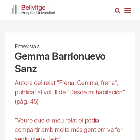
Vés
Cerca
al
Togg
contingut
navig
Entrevista a
Gemma Barrionuevo
Sanz
Autora del relat "Frena, Gemma, frena",
publicat al vol. II de "Desde mi habitación"
(pàg. 45)
“Veure que el meu relat el podia
compartir amb molta més gent em va fer
sentir plena, feliç”