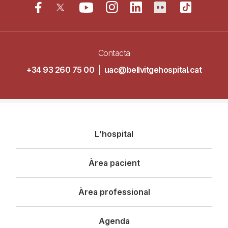
Contacta
+34 93 260 75 00
|
uac@bellvitgehospital.cat
Navegació
L'hospital
principal
Àrea pacient
Àrea professional
Agenda