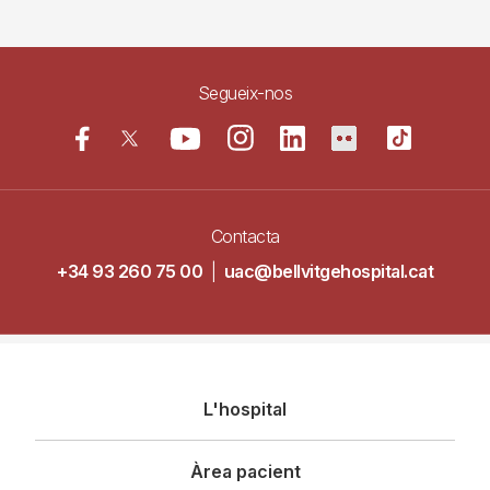
Segueix-nos
Contacta
+34 93 260 75 00
|
uac@bellvitgehospital.cat
Navegació
L'hospital
principal
Àrea pacient