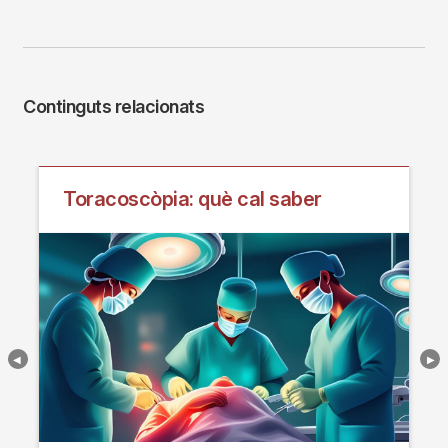
Continguts relacionats
Toracoscòpia: què cal saber