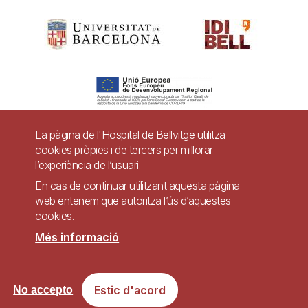
La pàgina de l'Hospital de Bellvitge utilitza
cookies pròpies i de tercers per millorar
Pie
l’experiència de l’usuari.
Contacte
de
En cas de continuar utilitzant aquesta pàgina
Accessibilitat
Avís legal
Ajuda
web entenem que autoritza l’ús d’aquestes
página
cookies.
Política de Privacitat de Sistemes de Vigilància
Mapa web
Més informació
Imagen
Lloc web accessible de conformitat amb el Reial Decret 1112/2018, de 7 de
Estic d'acord
No accepto
setembre, sobre accessibilitat dels llocs web i aplicacions per a dispositius
mòbils del sector públic.