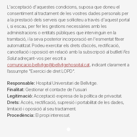
L'acceptació d'aquestes condicions, suposa que doneu el
consentiment al tractament de les vostres dades personals per
a la prestació dels serveis que sol·liciteu a través d'aquest portal
i, si escau, per fer les gestions necessàries amb les
administracions o entitats públiques que intervinguin en la
tramitació, i la seva posterior incorporació en l'esmentat fitxer
automatitzat. Podeu exercitar els drets d’accés, rectificació,
cancel·lació i oposició en relació amb la subscripció al butlletí
Fes
Salut
adreçant-vos per escrit a
comunicacio.bellvitge@bellvitgehospital.cat
, indicant clarament a
l’assumpte "Exercici de dret LOPD".
Responsable:
Hospital Universitari de Bellvitge.
Finalitat:
Gestionar el contacte de l'usuari
Legitimació:
Acceptació expresa de la política de privacitat.
Drets:
Accés, rectificació, supresió i portabilitat de les dades,
limitació i oposició al seu tractament.
Procedència:
El propi interessat.