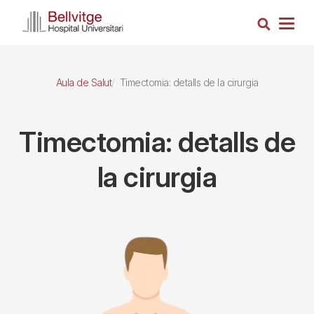
Vés
Cerca
al
Togg
contingut
navig
Aula de Salut
Timectomia: detalls de la cirurgia
Timectomia: detalls de
la cirurgia
Imagen