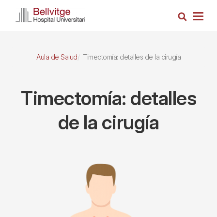
Pasar
Busca
al
Togg
contenido
navig
principal
Aula de Salud
Timectomía: detalles de la cirugía
Timectomía: detalles
de la cirugía
Imagen