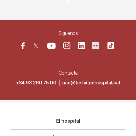
Siguenos
Contacta
+34 93 260 75 00
|
uac@bellvitgehospital.cat
Navegació
El hospital
principal