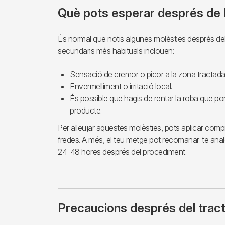
Què pots esperar després de l
És normal que notis algunes molèsties després del
secundaris més habituals inclouen:
Sensació de cremor o picor a la zona tractada
Envermelliment o irritació local.
És possible que hagis de rentar la roba que port
producte.
Per alleujar aquestes molèsties, pots aplicar com
fredes. A més, el teu metge pot recomanar-te anal
24-48 hores després del procediment.
Precaucions després del trac