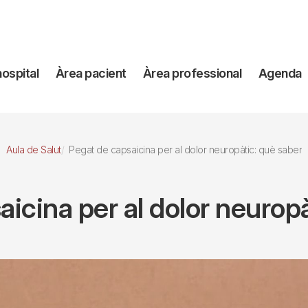
avegación
hospital
Àrea pacient
Àrea professional
Agenda
incipal
Aula de Salut
Pegat de capsaicina per al dolor neuropàtic: què saber
icina per al dolor neurop