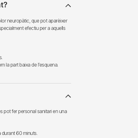
at?
olor neuropàtic, que pot aparèixer
specialment efectiu per a aquells
s.
m la part baixa de l’esquena.
 pot fer personal sanitari en una
a durant 60 minuts.