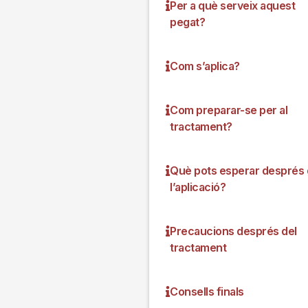
Per a què serveix aquest
pegat?
Com s’aplica?
Com preparar-se per al
tractament?
Què pots esperar després
l’aplicació?
Precaucions després del
tractament
Consells finals