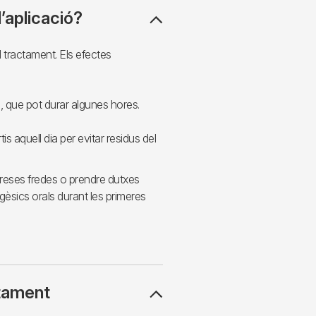
’aplicació?
 tractament. Els efectes
, que pot durar algunes hores.
is aquell dia per evitar residus del
preses fredes o prendre dutxes
gèsics orals durant les primeres
tament