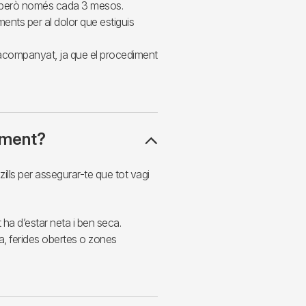
al, però només cada 3 mesos.
ents per al dolor que estiguis
companyat, ja que el procediment
ament?
ills per assegurar-te que tot vagi
t ha d’estar neta i ben seca.
ada, ferides obertes o zones