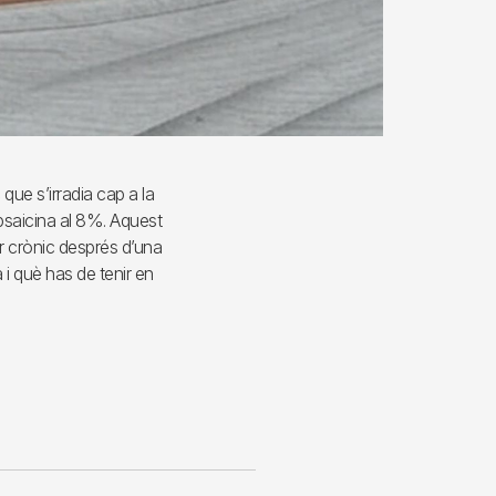
que s’irradia cap a la
psaicina al 8%. Aquest
r crònic després d’una
i què has de tenir en