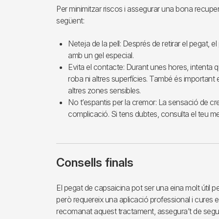
Per minimitzar riscos i assegurar una bona recupe
següent:
Neteja de la pell: Després de retirar el pegat, e
amb un gel especial.
Evita el contacte: Durant unes hores, intenta q
roba ni altres superfícies. També és important e
altres zones sensibles.
No t’espantis per la cremor: La sensació de cr
complicació. Si tens dubtes, consulta el teu m
Consells finals
El pegat de capsaicina pot ser una eina molt útil pe
però requereix una aplicació professional i cures e
recomanat aquest tractament, assegura’t de seguir 