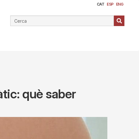
CAT
ESP
ENG
àtic: què saber