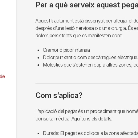
Per a què serveix aquest peg
Aquest tractament està dissenyat per alleujar el d
després d’una lesió nerviosa o d’una cirurgia. És e
dolors persistents que es manifesten com:
Cremor o picor intensa.
Dolor punxant o com descàrregues elèctrique
Molèsties que s’estenen cap a altres zones, co
 de
Com s’aplica?
L’aplicació del pegat és un procediment que només
consulta mèdica. Aquí tens els detalls:
Durada: El pegat es col·loca a la zona afectad