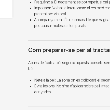
Freqüència: El tractament es pot repetir, si c
Important: No has d’interrompre altres medicam
prenent per via oral.
Acompanyament: És recomanable que vagis a
pot causar molèsties temporals.
Com preparar-se per al tract
Abans de l’aplicació, segueix aquests consells senz
bé:
Neteja la pell: La zona on es col·locarà el pega
Evita lesions: No s’ha d’aplicar sobre pell irrit
danyades.