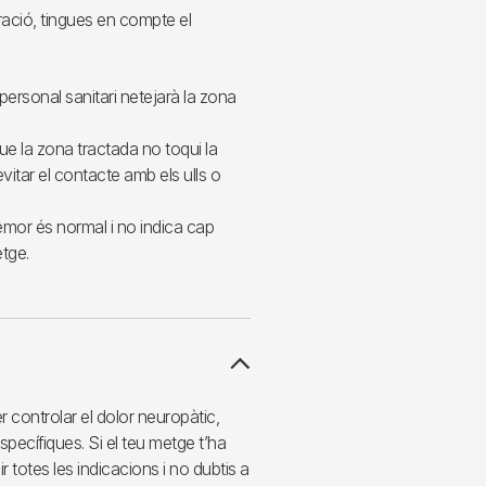
ració, tingues en compte el
l personal sanitari netejarà la zona
ue la zona tractada no toqui la
vitar el contacte amb els ulls o
emor és normal i no indica cap
etge.
r controlar el dolor neuropàtic,
specífiques. Si el teu metge t’ha
totes les indicacions i no dubtis a