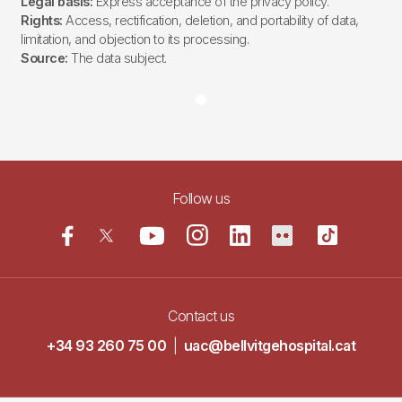
Legal basis:
Express acceptance of the privacy policy.
Rights:
Access, rectification, deletion, and portability of data,
limitation, and objection to its processing.
Source:
The data subject.
Follow us
Contact us
+34 93 260 75 00
|
uac@bellvitgehospital.cat