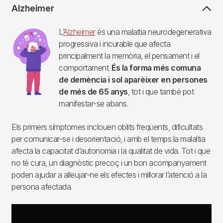
Alzheimer
Imagen
L’
Alzheimer
és una malaltia neurodegenerativa
progressiva i incurable que afecta
principalment la memòria, el pensament i el
comportament.
És la forma més comuna
de demència i
sol aparèixer en persones
de més de 65 anys
, tot i que també pot
manifestar-se abans.
Els primers símptomes inclouen oblits freqüents, dificultats
per comunicar-se i desorientació, i amb el temps la malaltia
afecta la capacitat d’autonomia i la qualitat de vida. Tot i que
no té cura, un diagnòstic precoç i un bon acompanyament
poden ajudar a alleujar-ne els efectes i millorar l’atenció a la
persona afectada.