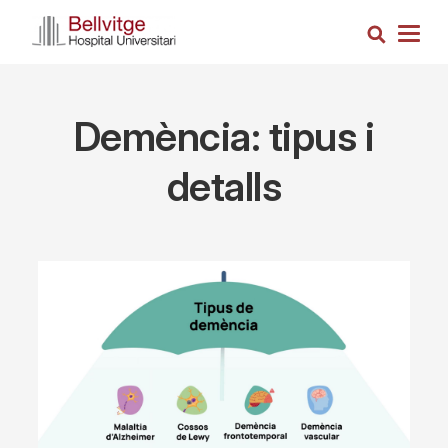
Skip
Search
to
Togg
main
navig
content
Demència: tipus i
detalls
Imagen