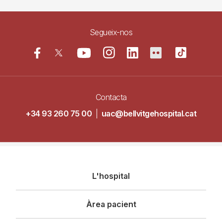
Segueix-nos
Contacta
+34 93 260 75 00
|
uac@bellvitgehospital.cat
Navegació
L'hospital
principal
Àrea pacient