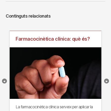
Continguts relacionats
Farmacocinètica clínica: què és?
La farmacocinètica clínica serveix per aplicar la