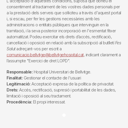
L'acceptació d'aquestes condicions, suposa que doneu el
consentiment al tractament de les vostres dades personals per
a la prestació dels serveis que sol·liciteu a través d'aquest portal
i, si escau, per fer les gestions necessàries amb les
administracions o entitats públiques que intervinguin en la
tramitació, i la seva posterior incorporació en l'esmentat fitxer
automatitzat. Podeu exercitar els drets d’accés, rectificació,
cancel·lació i oposició en relació amb la subscripció al butlletí
Fes
Salut
adreçant-vos per escrit a
comunicacio.bellvitge@bellvitgehospital.cat
, indicant clarament a
l’assumpte "Exercici de dret LOPD".
Responsable:
Hospital Universitari de Bellvitge.
Finalitat:
Gestionar el contacte de l'usuari
Legitimació:
Acceptació expresa de la política de privacitat.
Drets:
Accés, rectificació, supresió i portabilitat de les dades,
limitació i oposició al seu tractament.
Procedència:
El propi interessat.