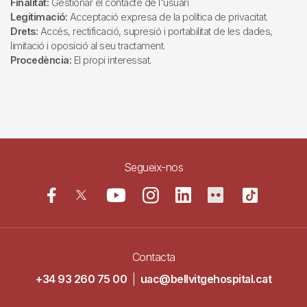
Finalitat:
Gestionar el contacte de l'usuari
Legitimació:
Acceptació expresa de la política de privacitat.
Drets:
Accés, rectificació, supresió i portabilitat de les dades,
limitació i oposició al seu tractament.
Procedència:
El propi interessat.
Segueix-nos
Contacta
+34 93 260 75 00
|
uac@bellvitgehospital.cat