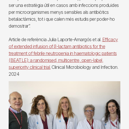
ser una estratègia útil en casos amb infeccions produïdes
per microorganismes menys sensibles als antibiòtics
betalactàmics, tot i que calen més estudis per poder-ho
demostrar”.
Article de referència Julia Laporte-Amargós et al.
Efficacy
of extended infusion of β-lactam antibiotics for the
treatment of febrile neutropenia in haematologic patients
(BEATLE): a randomised, multicentre, open-label,
superiority clinical trial.
Clinical Microbiology and Infection.
2024