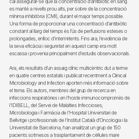
cal assegurar-se que la concentració d’antibiòtic en sang
es manté a nivells prou alts, per sobre de la concentració
mínima inhibitòria (CMI), durant el major temps possible.
Una forma de proporcionar una concentració d’antibiòtic
constant al llarg del temps és l’ús de perfusions esteses o
prolongades, enlloc d’intermitents. Fins ara, l’evidència de
la seva eficàcia i seguretat en aquest camp era molt
escassa i provenia principalment d’estudis observacionals.
Ara, els resultats d’un assaig clínic multicèntric dut a terme
en quatre centres estatals i publicat recentment a Clinical
Microbiology and Infection aporten més informació sobre
el tema. Els autors, membres del grup de recerca en
infeccions respiratòries i en l’hoste immunocompromès de
l’IDIBELL, del Servei de Malalties Infeccioses,
Microbiologia i Farmàcia de l’Hospital Universitari de
Bellvitge i professionals de l’Institut Català d’Oncologia i la
Universitat de Barcelona, han analitzat un grup de 150
pacients sotmesos a trasplantament de cèl·lules mare