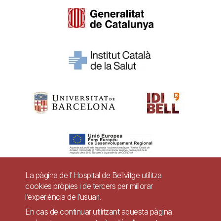
La pàgina de l'Hospital de Bellvitge utilitza
cookies pròpies i de tercers per millorar
Pie
l’experiència de l’usuari.
Contacte
de
En cas de continuar utilitzant aquesta pàgina
Accessibilitat
Avís legal
Ajuda