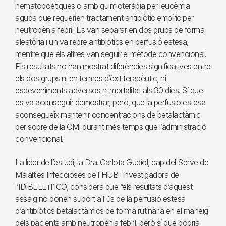
hematopoètiques o amb quimioteràpia per leucèmia
aguda que requerien tractament antibiòtic empíric per
neutropènia febril. Es van separar en dos grups de forma
aleatòria i un va rebre antibiòtics en perfusió estesa,
mentre que els altres van seguir el mètode convencional.
Els resultats no han mostrat diferències significatives entre
els dos grups ni en termes d’èxit terapèutic, ni
esdeveniments adversos ni mortalitat als 30 dies. Sí que
es va aconseguir demostrar, però, que la perfusió estesa
aconsegueix mantenir concentracions de betalactàmic
per sobre de la CMI durant més temps que l’administració
convencional.
La líder de l’estudi, la Dra. Carlota Gudiol, cap del Serve de
Malalties Infeccioses de l'HUB i investigadora de
l’IDIBELL i l’ICO, considera que “els resultats d’aquest
assaig no donen suport a l'ús de la perfusió estesa
d’antibiòtics betalactàmics de forma rutinària en el maneig
dels pacients amb neutropènia febril, però sí que podria