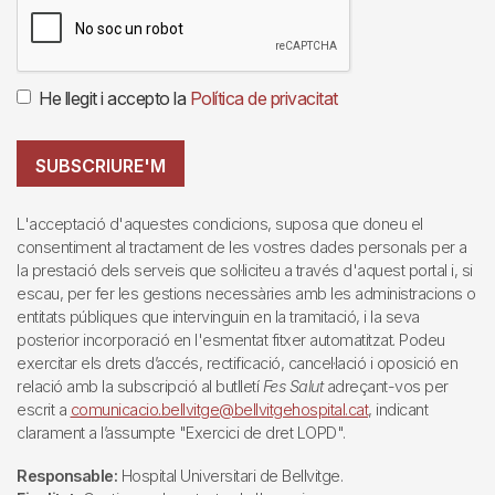
He llegit i accepto la
Política de privacitat
SUBSCRIURE'M
L'acceptació d'aquestes condicions, suposa que doneu el
consentiment al tractament de les vostres dades personals per a
la prestació dels serveis que sol·liciteu a través d'aquest portal i, si
escau, per fer les gestions necessàries amb les administracions o
entitats públiques que intervinguin en la tramitació, i la seva
posterior incorporació en l'esmentat fitxer automatitzat. Podeu
exercitar els drets d’accés, rectificació, cancel·lació i oposició en
relació amb la subscripció al butlletí
Fes Salut
adreçant-vos per
escrit a
comunicacio.bellvitge@bellvitgehospital.cat
, indicant
clarament a l’assumpte "Exercici de dret LOPD".
Responsable:
Hospital Universitari de Bellvitge.