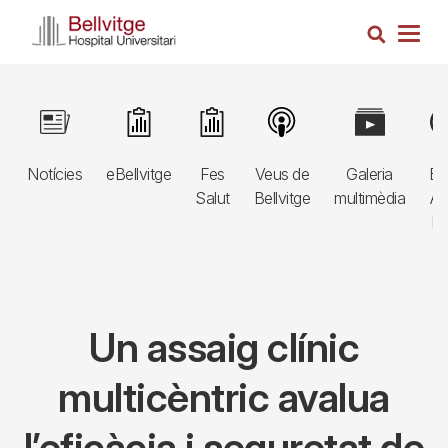
Vés
Cerca
al
Togg
contingut
navig
Navegació
Image
Image
Image
Image
Image
Im
principal
Notícies
eBellvitge
Fes
Veus de
Galeria
Bl
3r
Salut
Bellvitge
multimèdia
Au
nivell
E
Un assaig clínic
multicèntric avalua
l’eficàcia i seguretat de