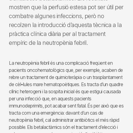
mostren que la perfusió estesa pot ser útil per
combatre algunes infeccions, però no
recolzen la introducció d’aquesta tècnica a la
pràctica clínica diària per al tractament
empíric de la neutropènia febril.
La neutropènia febril és una complicació freqüent en
pacients oncohematològics que, per exemple, acaben de
rebre un tractament de quimioteràpia o un trasplantament
de cèl•lules mare hematopoètiques. Es tracta d’un quadre
clínic heterogeni i la sospita inicial és que estigui causada
per una infecció que, en aquests pacients
immunodeprimits, pot acabar sent fatal. És per això que es
tracta com una emergència: davant d’un cas de
neutropènia febril, cal administrar antibiòtics el més ràpid
possible. Els betalactàmics són el tractament d’elecció i