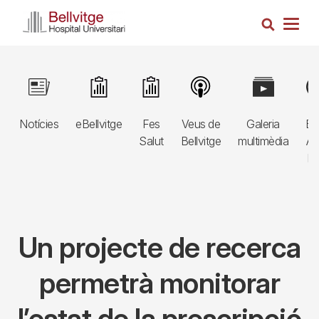
Vés
Cerca
al
Togg
contingut
navig
Navegació
Image
Image
Image
Image
Image
Im
principal
Notícies
eBellvitge
Fes
Veus de
Galeria
Bl
3r
Salut
Bellvitge
multimèdia
Au
nivell
E
Un projecte de recerca
permetrà monitorar
l’estat de la prescripció