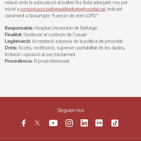
relació amb la subscripció al butlletí
Fes Salut
adreçant-vos per
escrit a
comunicacio.bellvitge@bellvitgehospital.cat
, indicant
clarament a l’assumpte "Exercici de dret LOPD".
Responsable:
Hospital Universitari de Bellvitge.
Finalitat:
Gestionar el contacte de l'usuari
Legitimació:
Acceptació expresa de la política de privacitat.
Drets:
Accés, rectificació, supresió i portabilitat de les dades,
limitació i oposició al seu tractament.
Procedència:
El propi interessat.
Segueix-nos