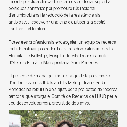
millor la pràctica clínica diària, a més de donar suport a
polítiques sanitàries per promoure l’ús racional
d’antimicrobians i la reducció de la resistència als
antibiòtics, i esdevenir una eina d’ajut per a la gestió
sanitària del territori.
Totes tres professionals encapçalen un equip de recerca
multidisciplinari, procedent dels tres dispositius implicats,
Hospital de Bellvitge, Hospital de Viladecans i àmbits
d’Atenció Primària Metropolitana Sud i Penedès.
El projecte de mapatge i monitoratge de la prescripció
d’antibiòtics a nivell dels àmbits Metropolitana Sud i
Penedès ha rebut un dels ajuts per a projectes de recerca
territorial que atorga el Comitè de Recerca de l’HUB per al
seu desenvolupament previst de dos anys.