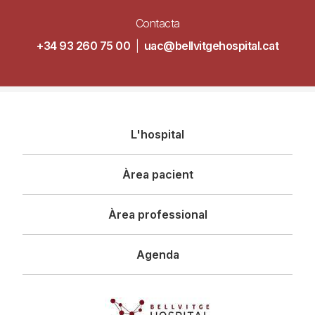
Contacta
+34 93 260 75 00
|
uac@bellvitgehospital.cat
Navegació
L'hospital
principal
Àrea pacient
Àrea professional
Agenda
Imagen