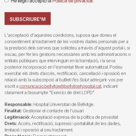
He llegit i accepto la
Política de privacitat
SUBSCRIURE'M
L'acceptació d'aquestes condicions, suposa que doneu el
consentiment al tractament de les vostres dades personals per a
la prestació dels serveis que sol·liciteu a través d'aquest portal i, si
escau, per fer les gestions necessàries amb les administracions o
entitats públiques que intervinguin en la tramitació, i la seva
posterior incorporació en l'esmentat fitxer automatitzat. Podeu
exercitar els drets d’accés, rectificació, cancel·lació i oposició en
relació amb la subscripció al butlletí
Fes Salut
adreçant-vos per
escrit a
comunicacio.bellvitge@bellvitgehospital.cat
, indicant
clarament a l’assumpte "Exercici de dret LOPD".
Responsable:
Hospital Universitari de Bellvitge.
Finalitat:
Gestionar el contacte de l'usuari
Legitimació:
Acceptació expresa de la política de privacitat.
Drets:
Accés, rectificació, supresió i portabilitat de les dades,
limitació i oposició al seu tractament.