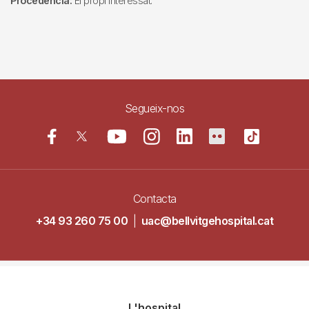
Procedència:
El propi interessat.
Segueix-nos
Contacta
+34 93 260 75 00
|
uac@bellvitgehospital.cat
Navegació
L'hospital