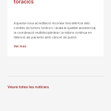
toràcics
Aquesta nova acreditació reconeix l’excel·lència dels
comitès de tumors toràcics i avala la qualitat assistencial,
la coordinació multidisciplinària i la millora contínua en
l’atenció als pacients amb càncer de pulmó.
Ver más
Veure totes les notícies