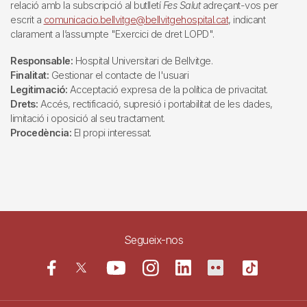
relació amb la subscripció al butlletí
Fes Salut
adreçant-vos per
escrit a
comunicacio.bellvitge@bellvitgehospital.cat
, indicant
clarament a l’assumpte "Exercici de dret LOPD".
Responsable:
Hospital Universitari de Bellvitge.
Finalitat:
Gestionar el contacte de l'usuari
Legitimació:
Acceptació expresa de la política de privacitat.
Drets:
Accés, rectificació, supresió i portabilitat de les dades,
limitació i oposició al seu tractament.
Procedència:
El propi interessat.
Segueix-nos