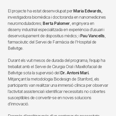
El projecte ha estat desenvolupat per
Maria Edwards,
investigadora biomèdica i doctoranda en nanomedicines
neuromoduladores;
Berta Palomer
, enginyera en
disseny industrial especialitzada en experiència d’usuari i
desenvolupament de dispositius mèdics; i
Pau Vancells
,
farmacèutic del Servei de Farmàcia de l’Hospital de
Bellvitge.
Durant els vuit mesos de durada del programa, l’equip ha
treballat amb el Servei de Cirurgia Oral i Maxil·lofacial de
Bellvitge sota la supervisió del
Dr. Antoni Marí.
Mitjançant la metodologia Biodesign de Stanford, els
participants van realitzar una immersió clínica per observar
l’activitat assistencial i identificar necessitats no cobertes
susceptibles de convertir-se en noves solucions
d’innovació.