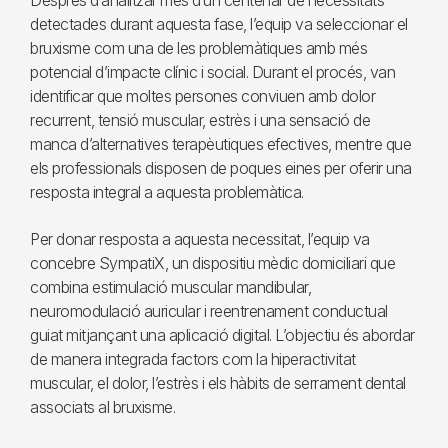
Després d’analitzar més d’un centenar de necessitats
detectades durant aquesta fase, l’equip va seleccionar el
bruxisme com una de les problemàtiques amb més
potencial d’impacte clínic i social. Durant el procés, van
identificar que moltes persones conviuen amb dolor
recurrent, tensió muscular, estrès i una sensació de
manca d’alternatives terapèutiques efectives, mentre que
els professionals disposen de poques eines per oferir una
resposta integral a aquesta problemàtica.
Per donar resposta a aquesta necessitat, l’equip va
concebre SympatiX, un dispositiu mèdic domiciliari que
combina estimulació muscular mandibular,
neuromodulació auricular i reentrenament conductual
guiat mitjançant una aplicació digital. L’objectiu és abordar
de manera integrada factors com la hiperactivitat
muscular, el dolor, l’estrès i els hàbits de serrament dental
associats al bruxisme.