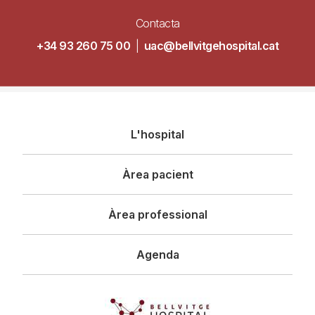
Contacta
+34 93 260 75 00
|
uac@bellvitgehospital.cat
Navegació
L'hospital
principal
Àrea pacient
Àrea professional
Agenda
Imagen