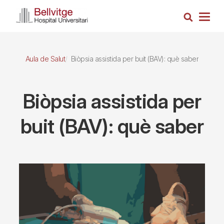
Vés
Cerca
al
Togg
contingut
navig
Aula de Salut
Biòpsia assistida per buit (BAV): què saber
Biòpsia assistida per
buit (BAV): què saber
Imagen