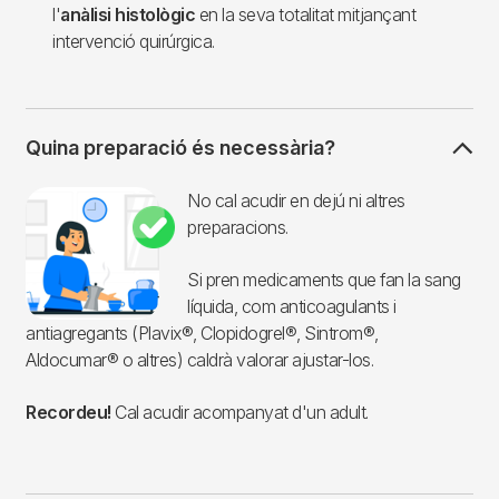
l'
anàlisi histològic
en la seva totalitat mitjançant
intervenció quirúrgica.
Quina preparació és necessària?
Imagen
No cal acudir en dejú ni altres
preparacions.
Si pren medicaments que fan la sang
líquida, com anticoagulants i
antiagregants (Plavix®, Clopidogrel®, Sintrom®,
Aldocumar® o altres) caldrà valorar ajustar-los.
Recordeu!
Cal acudir acompanyat d'un adult.