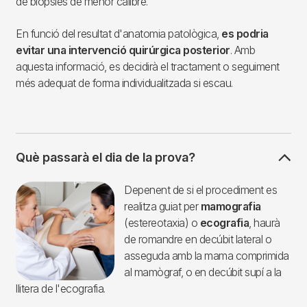
de biòpsies de menor calibre.
En funció del resultat d'anatomia patològica,
es podria
evitar una intervenció quirúrgica posterior
. Amb
aquesta informació, es decidirà el tractament o seguiment
més adequat de forma individualitzada si escau.
Què passarà el dia de la prova?
Imagen
Depenent de si el procediment es
realitza guiat per
mamografia
(estereotaxia) o
ecografia
, haurà
de romandre en decúbit lateral o
asseguda amb la mama comprimida
al mamògraf, o en decúbit supí a la
llitera de l'ecografia.