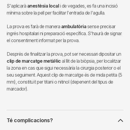
S'aplicarà
anestèsia local
i de vegades, es fa una incisió
mínima sobre la pell per facilitar l'entrada de l'agulla.
La prova es farà de manera
ambulatòria
sense precisar
ingrés hospitalari ni preparació específica. S'haurà de signar
el consentiment informat per la prova.
Després de finalitzar la prova, pot ser necessari dipositar un
clip de marcatge metàl·lic
al llit de la biòpsia, per localitzar
la zona en cas que sigui necessària la cirurgia posterior o el
seu seguiment. Aquest clip de marcatge és de mida petita (5
mm), constituït per titani o nitinol (depenent del tipus de
marcador).
Té complicacions?