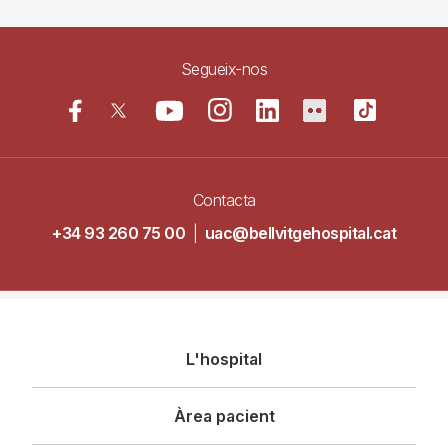
Segueix-nos
Contacta
+34 93 260 75 00
|
uac@bellvitgehospital.cat
Navegació
L'hospital
principal
Àrea pacient