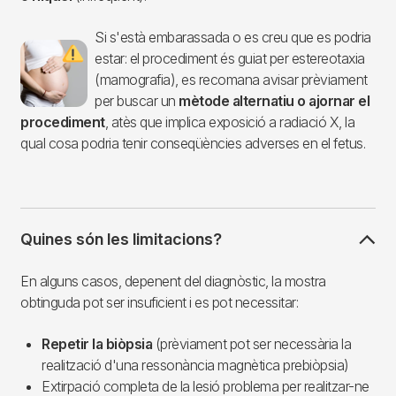
Si s'està embarassada o es creu que es podria
Imagen
estar: el procediment és guiat per estereotaxia
(mamografia), es recomana avisar prèviament
per buscar un
mètode alternatiu o ajornar el
procediment
, atès que implica exposició a radiació X, la
qual cosa podria tenir conseqüències adverses en el fetus.
Quines són les limitacions?
En alguns casos, depenent del diagnòstic, la mostra
obtinguda pot ser insuficient i es pot necessitar:
Repetir la biòpsia
(prèviament pot ser necessària la
realització d'una ressonància magnètica prebiòpsia)
Extirpació completa de la lesió problema per realitzar-ne