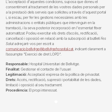
L'acceptació d'aquestes condicions, suposa que doneu el
consentiment al tractament de les vostres dades personals per
a la prestació dels serveis que sol·liciteu a través d'aquest portal
i, si escau, per fer les gestions necessàries amb les
administracions o entitats públiques que intervinguin en la
tramitació, i la seva posterior incorporació en l'esmentat fitxer
automatitzat. Podeu exercitar els drets d’accés, rectificació,
cancel·lació i oposició en relació amb la subscripció al butlletí
Fes
Salut
adreçant-vos per escrit a
comunicacio.bellvitge@bellvitgehospital.cat
, indicant clarament a
l’assumpte "Exercici de dret LOPD".
Responsable:
Hospital Universitari de Bellvitge.
Finalitat:
Gestionar el contacte de l'usuari
Legitimació:
Acceptació expresa de la política de privacitat.
Drets:
Accés, rectificació, supresió i portabilitat de les dades,
limitació i oposició al seu tractament.
Procedència:
El propi interessat.