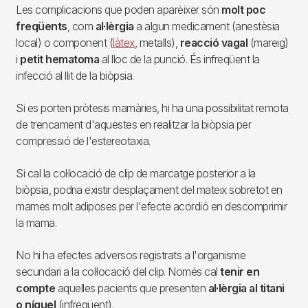
Les complicacions que poden aparèixer són
molt poc
freqüents
, com
al·lèrgia
a algun medicament (anestèsia
local) o component (
làtex
, metalls),
reacció vagal
(mareig)
i
petit hematoma
al lloc de la punció. És infreqüent la
infecció al llit de la biòpsia.
Si es porten pròtesis mamàries, hi ha una possibilitat remota
de trencament d'aquestes en realitzar la biòpsia per
compressió de l'estereotaxia.
Si cal la col·locació de clip de marcatge posterior a la
biòpsia, podria existir desplaçament del mateix sobretot en
mames molt adiposes per l'efecte acordió en descomprimir
la mama.
No hi ha efectes adversos registrats a l'organisme
secundari a la col·locació del clip. Només cal
tenir en
compte
aquelles pacients que presenten
al·lèrgia al titani
o níquel
(infreqüent).