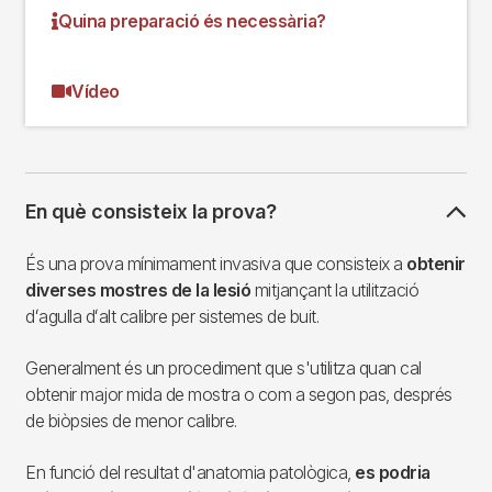
Quina preparació és necessària?
Vídeo
En què consisteix la prova?
És una prova mínimament invasiva que consisteix a
obtenir
diverses mostres de la lesió
mitjançant la utilització
dʻagulla dʻalt calibre per sistemes de buit.
Generalment és un procediment que s'utilitza quan cal
obtenir major mida de mostra o com a segon pas, després
de biòpsies de menor calibre.
En funció del resultat d'anatomia patològica,
es podria