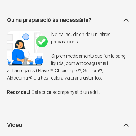
Quina preparació és necessària?
Imagen
No cal acudir en dejú ni altres
preparacions.
Si pren medicaments que fan la sang
líquida, com anticoagulants i
antiagregants (Plavix®, Clopidogrel®, Sintrom®,
Aldocumar® o altres) caldrà valorar ajustar-los.
Recordeu!
Cal acudir acompanyat d'un adult.
Vídeo