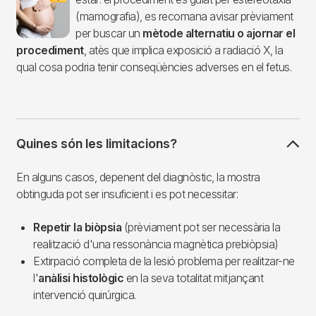
(mamografia), es recomana avisar prèviament
per buscar un
mètode alternatiu o ajornar el
procediment
, atès que implica exposició a radiació X, la
qual cosa podria tenir conseqüències adverses en el fetus.
Quines són les limitacions?
En alguns casos, depenent del diagnòstic, la mostra
obtinguda pot ser insuficient i es pot necessitar:
Repetir la biòpsia
(prèviament pot ser necessària la
realització d'una ressonància magnètica prebiòpsia)
Extirpació completa de la lesió problema per realitzar-ne
l'
anàlisi histològic
en la seva totalitat mitjançant
intervenció quirúrgica.