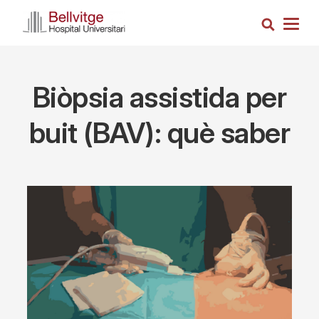
Skip
Search
to
Togg
main
navig
content
Biòpsia assistida per
buit (BAV): què saber
Imagen