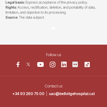
Legal basis:
Express acceptance of the privacy policy.
Rights:
Access, rectification, deletion, and portability of data,
limitation, and objection to its processing.
Source:
The data subject.
Follow us
Contact us
+34 93 260 75 00
|
uac@bellvitgehospital.cat