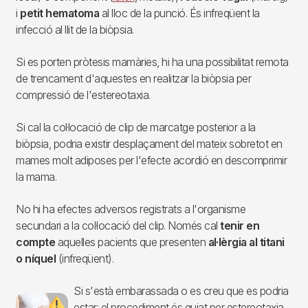
i
petit hematoma
al lloc de la punció. És infreqüent la
infecció al llit de la biòpsia.
Si es porten pròtesis mamàries, hi ha una possibilitat remota
de trencament d'aquestes en realitzar la biòpsia per
compressió de l'estereotaxia.
Si cal la col·locació de clip de marcatge posterior a la
biòpsia, podria existir desplaçament del mateix sobretot en
mames molt adiposes per l'efecte acordió en descomprimir
la mama.
No hi ha efectes adversos registrats a l'organisme
secundari a la col·locació del clip. Només cal
tenir en
compte
aquelles pacients que presenten
al·lèrgia al titani
o níquel
(infreqüent).
Si s'està embarassada o es creu que es podria
Imagen
estar: el procediment és guiat per estereotaxia