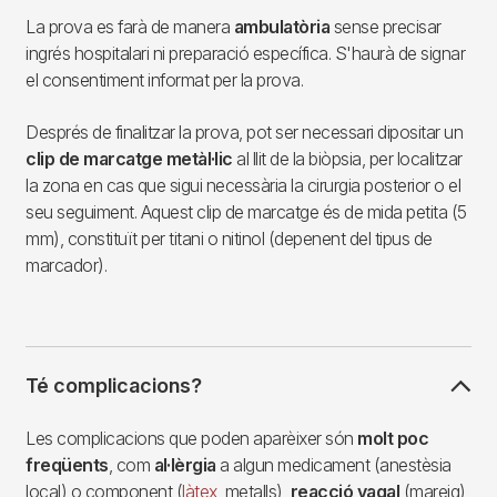
La prova es farà de manera
ambulatòria
sense precisar
ingrés hospitalari ni preparació específica. S'haurà de signar
el consentiment informat per la prova.
Després de finalitzar la prova, pot ser necessari dipositar un
clip de marcatge metàl·lic
al llit de la biòpsia, per localitzar
la zona en cas que sigui necessària la cirurgia posterior o el
seu seguiment. Aquest clip de marcatge és de mida petita (5
mm), constituït per titani o nitinol (depenent del tipus de
marcador).
Té complicacions?
Les complicacions que poden aparèixer són
molt poc
freqüents
, com
al·lèrgia
a algun medicament (anestèsia
local) o component (
làtex
, metalls),
reacció vagal
(mareig)