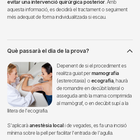
evitar una intervenció quirúrgica posterior
. Amb
aquesta informació, es decidirà el tractament o seguiment
més adequat de forma individualitzada si escau.
Què passarà el dia de la prova?
Imagen
Depenent de si el procediment es
realitza guiat per
mamografia
(estereotaxia) o
ecografia
, haurà
de romandre en decúbit lateral o
asseguda amb la mama comprimida
al mamògraf, o en decúbit supí a la
llitera de l'ecografia.
S'aplicarà
anestèsia local
i de vegades, es fa una incisió
mínima sobre la pell per facilitar l'entrada de l'agulla.