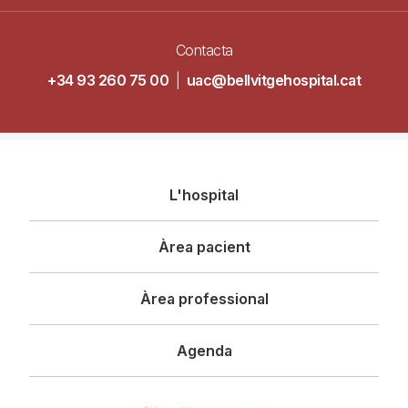
Contacta
+34 93 260 75 00
|
uac@bellvitgehospital.cat
Navegació
L'hospital
principal
Àrea pacient
Àrea professional
Agenda