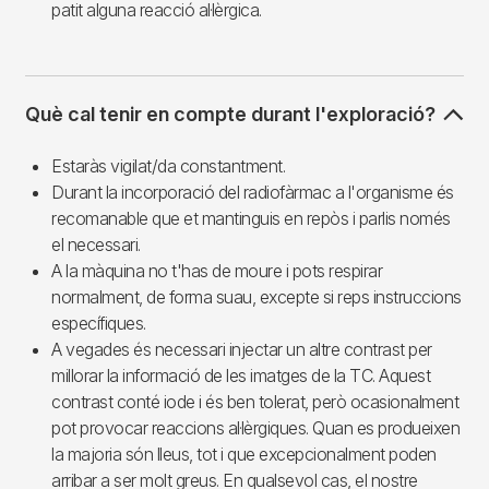
patit alguna reacció al·lèrgica.
Què cal tenir en compte durant l'exploració?
Estaràs vigilat/da constantment.
Durant la incorporació del radiofàrmac a l'organisme és
recomanable que et mantinguis en repòs i parlis només
el necessari.
A la màquina no t'has de moure i pots respirar
normalment, de forma suau, excepte si reps instruccions
específiques.
A vegades és necessari injectar un altre contrast per
millorar la informació de les imatges de la TC. Aquest
contrast conté iode i és ben tolerat, però ocasionalment
pot provocar reaccions al·lèrgiques. Quan es produeixen
la majoria són lleus, tot i que excepcionalment poden
arribar a ser molt greus. En qualsevol cas, el nostre