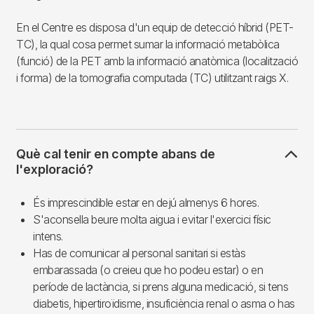
En el Centre es disposa d'un equip de detecció híbrid (PET-
TC), la qual cosa permet sumar la informació metabòlica
(funció) de la PET amb la informació anatòmica (localització
i forma) de la tomografia computada (TC) utilitzant raigs X.
Què cal tenir en compte abans de
l'exploració?
És imprescindible estar en dejú almenys 6 hores.
S'aconsella beure molta aigua i evitar l'exercici físic
intens.
Has de comunicar al personal sanitari si estàs
embarassada (o creieu que ho podeu estar) o en
període de lactància, si prens alguna medicació, si tens
diabetis, hipertiroïdisme, insuficiència renal o asma o has