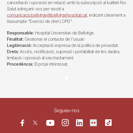
cancel·lació i oposició en relació amb la subscripció al butlletí
Fes
Salut
adreçant-vos per escrit a
comunicacio.bellvitge@bellvitgehospital.cat
, indicant clarament a
l’assumpte "Exercici de dret LOPD".
Responsable:
Hospital Universitari de Bellvitge.
Finalitat:
Gestionar el contacte de l'usuari
Legitimació:
Acceptació expresa de la política de privacitat.
Drets:
Accés, rectificació, supresió i portabilitat de les dades,
limitació i oposició al seu tractament.
Procedència:
El propi interessat.
Segueix-nos