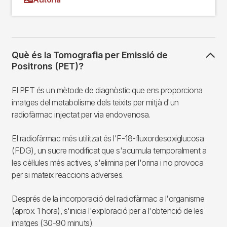
Què és la Tomografia per Emissió de
Positrons (PET)?
El PET és un mètode de diagnòstic que ens proporciona
imatges del metabolisme dels teixits per mitjà d'un
radiofàrmac injectat per via endovenosa.
El radiofàrmac més utilitzat és l'F-18-fluxordesoxiglucosa
(FDG), un sucre modificat que s'acumula temporalment a
les cèl·lules més actives, s'elimina per l'orina i no provoca
per si mateix reaccions adverses.
Després de la incorporació del radiofàrmac a l'organisme
(aprox. 1 hora), s'inicia l'exploració per a l'obtenció de les
imatges (30-90 minuts).