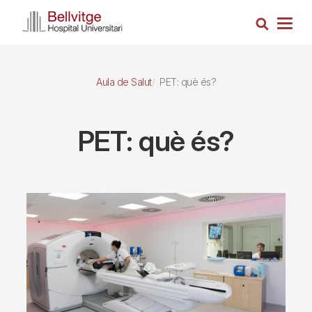
Vés
Cerca
al
Togg
contingut
navig
Aula de Salut
PET: què és?
PET: què és?
Imagen