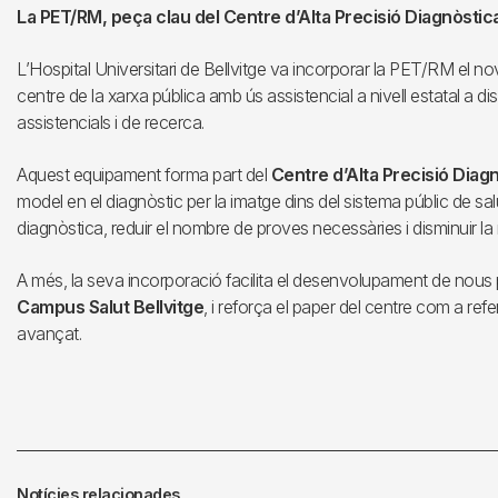
La PET/RM, peça clau del Centre d’Alta Precisió Diagnòstic
L’Hospital Universitari de Bellvitge va incorporar la PET/RM el no
centre de la xarxa pública amb ús assistencial a nivell estatal a d
assistencials i de recerca.
Aquest equipament forma part del
Centre d’Alta Precisió Diagn
model en el diagnòstic per la imatge dins del sistema públic de sa
diagnòstica, reduir el nombre de proves necessàries i disminuir la 
A més, la seva incorporació facilita el desenvolupament de nous 
Campus Salut Bellvitge
, i reforça el paper del centre com a ref
avançat.
Notícies relacionades