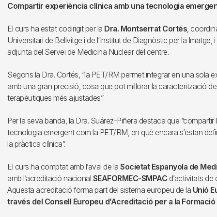
Compartir experiència clínica amb una tecnologia emergen
El curs ha estat codirigit per la
Dra. Montserrat Cortés
, coordin
Universitari de Bellvitge i de l’Institut de Diagnòstic per la Imatge, i
adjunta del Servei de Medicina Nuclear del centre.
Segons la Dra. Cortés, “la PET/RM permet integrar en una sola e
amb una gran precisió, cosa que pot millorar la caracterització de
terapèutiques més ajustades”.
Per la seva banda, la Dra. Suárez-Piñera destaca que “compartir 
tecnologia emergent com la PET/RM, en què encara s’estan definin
la pràctica clínica”.
El curs ha comptat amb l’aval de la
Societat Espanyola de Medi
amb l’acreditació nacional
SEAFORMEC-SMPAC
d’activitats d
Aquesta acreditació forma part del sistema europeu de la
Unió E
través del Consell Europeu d’Acreditació per a la Formac