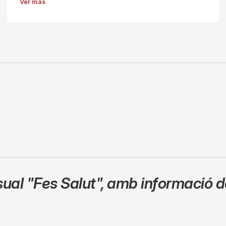
Ver más
sual
"Fes Salut"
,
amb informació de