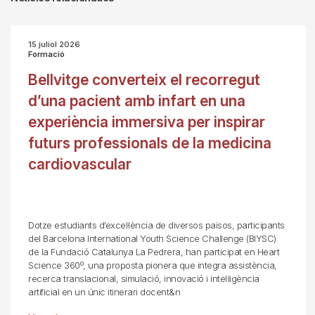
15 juliol 2026
Formació
Bellvitge converteix el recorregut
d’una pacient amb infart en una
experiència immersiva per inspirar
futurs professionals de la medicina
cardiovascular
Dotze estudiants d’excel·lència de diversos països, participants
del Barcelona International Youth Science Challenge (BIYSC)
de la Fundació Catalunya La Pedrera, han participat en Heart
Science 360º, una proposta pionera que integra assistència,
recerca translacional, simulació, innovació i intel·ligència
artificial en un únic itinerari docent&n