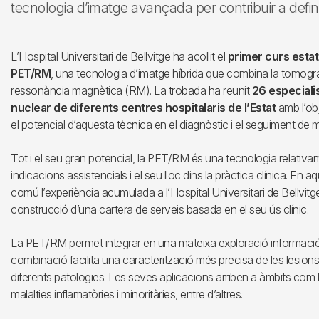
tecnologia d’imatge avançada per contribuir a defini
L’Hospital Universitari de Bellvitge ha acollit el
primer curs estata
PET/RM
, una tecnologia d’imatge híbrida que combina la tomogr
ressonància magnètica (RM). La trobada ha reunit
26 especiali
nuclear de diferents centres hospitalaris de l’Estat
amb l’obj
el potencial d’aquesta tècnica en el diagnòstic i el seguiment de 
Tot i el seu gran potencial, la PET/RM és una tecnologia relativam
indicacions assistencials i el seu lloc dins la pràctica clínica. En 
comú l’experiència acumulada a l’Hospital Universitari de Bellvitge
construcció d’una cartera de serveis basada en el seu ús clínic.
La PET/RM permet integrar en una mateixa exploració informació
combinació facilita una caracterització més precisa de les lesions i
diferents patologies. Les seves aplicacions arriben a àmbits com l’
malalties inflamatòries i minoritàries, entre d’altres.