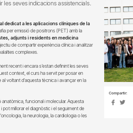
r les seves indicacions assistencials.
l dedicat a les aplicacions clíniques de la
afia per emissió de positrons (PET) amb la
stes, adjunts i residents en medicina
ectiu de compartir experiència clínica i analitzar
malalties complexes.
ent recent i encara s’estan definint les seves
aquest context, el curs ha servit per posar en
 al voltant d’aquesta tècnica i avançar en la
Compartir:
 anatòmica, funcional i molecular. Aquesta
 pot millorar el diagnòstic i el seguiment de
oncologia, la neurologia, la cardiologia o les