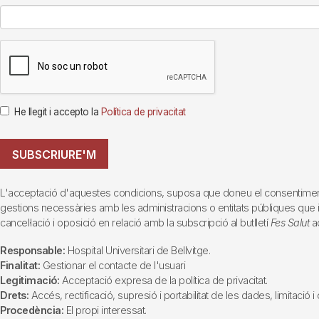
He llegit i accepto la
Política de privacitat
SUBSCRIURE'M
L'acceptació d'aquestes condicions, suposa que doneu el consentiment al 
gestions necessàries amb les administracions o entitats públiques que inte
cancel·lació i oposició en relació amb la subscripció al butlletí
Fes Salut
ad
Responsable:
Hospital Universitari de Bellvitge.
Finalitat:
Gestionar el contacte de l'usuari
Legitimació:
Acceptació expresa de la política de privacitat.
Drets:
Accés, rectificació, supresió i portabilitat de les dades, limitació 
Procedència:
El propi interessat.