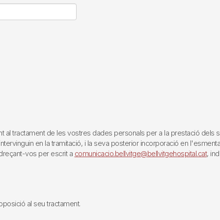
tractament de les vostres dades personals per a la prestació dels servei
rvinguin en la tramitació, i la seva posterior incorporació en l'esmentat 
reçant-vos per escrit a
comunicacio.bellvitge@bellvitgehospital.cat
, in
i oposició al seu tractament.