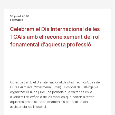
16 juliol 2026
Formació
Celebrem el Dia Internacional de les
TCAIs amb el reconeixement del rol
fonamental d’aquesta professió
Coincidint amb el Dia Internacional dels/les Tècnics/ques de
Cures Auxiliars d'Infermeria (TCAI), l'Hospital de Bellvitge va
organitzar el 14 de juliol una jornada que va fer palès la
diversitat i rellevància de les tasques que porten a terme
aquestes professionals, fonamentals per al dia a dia
assistencial de l’hospital.