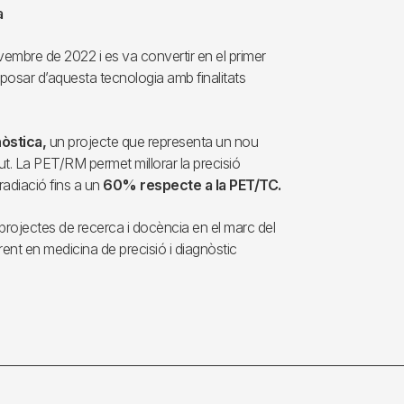
a
vembre de 2022 i es va convertir en el primer
isposar d’aquesta tecnologia amb finalitats
òstica,
un projecte que representa un nou
lut. La PET/RM permet millorar la precisió
radiació fins a un
60% respecte a la PET/TC.
projectes de recerca i docència en el marc del
erent en medicina de precisió i diagnòstic