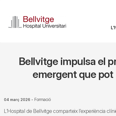
Vés
al
contingut
N
L'
pr
Bellvitge impulsa el 
emergent que pot m
Formació
04 març 2026
-
L’Hospital de Bellvitge comparteix l’experiència c