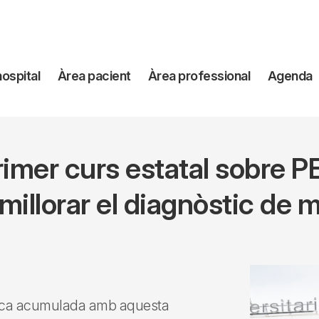
avegación
hospital
Àrea pacient
Àrea professional
Agenda
incipal
primer curs estatal sobre 
illorar el diagnòstic de 
línica acumulada amb aquesta