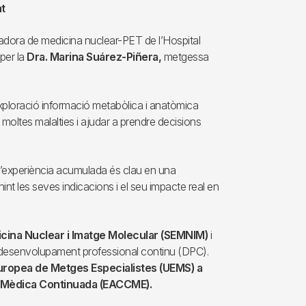
t
adora de medicina nuclear-PET de l’Hospital
 per la
Dra. Marina Suárez-Piñera,
metgessa
xploració informació metabòlica i anatòmica
 moltes malalties i ajudar a prendre decisions
l’experiència acumulada és clau en una
t les seves indicacions i el seu impacte real en
cina Nuclear i Imatge Molecular (SEMNIM)
i
e desenvolupament professional continu (DPC).
uropea de Metges Especialistes (UEMS) a
ió Mèdica Continuada (EACCME).