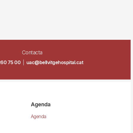
Contacta
260 75 00
|
uac@bellvitgehospital.cat
Agenda
Agenda