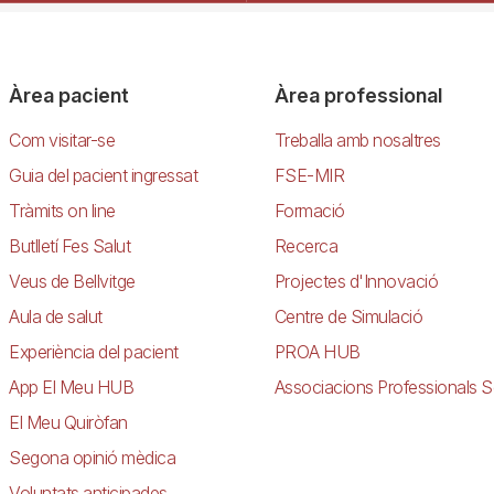
Àrea pacient
Àrea professional
Com visitar-se
Treballa amb nosaltres
Guia del pacient ingressat
FSE-MIR
Tràmits on line
Formació
Butlletí Fes Salut
Recerca
Veus de Bellvitge
Projectes d'Innovació
Aula de salut
Centre de Simulació
Experiència del pacient
PROA HUB
App El Meu HUB
Associacions Professionals S
El Meu Quiròfan
Segona opinió mèdica
Voluntats anticipades