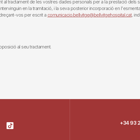
tractament de les vostres dades personals per a la prestació dels servei
rvinguin en la tramitació, i la seva posterior incorporació en l'esmentat 
reçant-vos per escrit a
comunicacio.bellvitge@bellvitgehospital.cat
, in
i oposició al seu tractament.
+34 93 