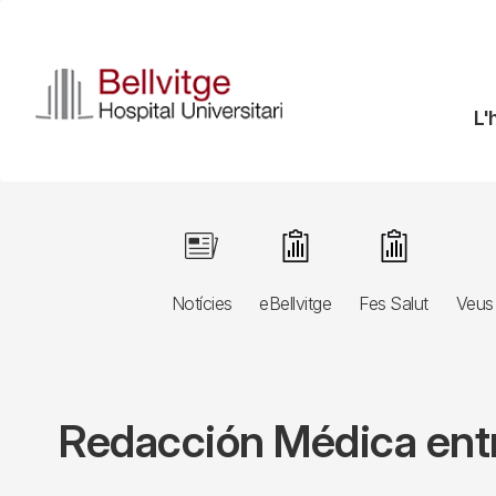
Vés
al
contingut
N
L'
pr
Navegació
Image
Image
Image
principal
Notícies
eBellvitge
Fes Salut
Veus 
3r
nivell
Redacción Médica entre