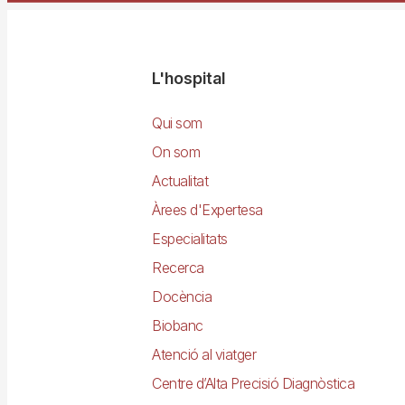
Navegació
L'hospital
principal
Qui som
On som
Actualitat
Àrees d'Expertesa
Especialitats
Recerca
Docència
Biobanc
Atenció al viatger
Centre d’Alta Precisió Diagnòstica