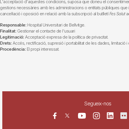
L'acceptació d'aquestes condicions, suposa que doneu el consentiment al 
gestions necessàries amb les administracions o entitats públiques que inte
cancel·lació i oposició en relació amb la subscripció al butlletí
Fes Salut
ad
Responsable:
Hospital Universitari de Bellvitge.
Finalitat:
Gestionar el contacte de l'usuari
Legitimació:
Acceptació expresa de la política de privacitat.
Drets:
Accés, rectificació, supresió i portabilitat de les dades, limitació 
Procedència:
El propi interessat.
Segueix-nos