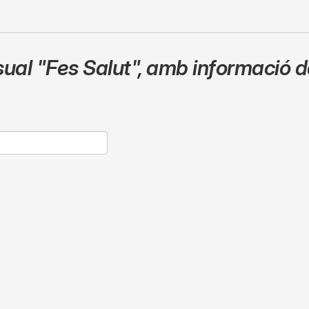
sual
"Fes Salut"
,
amb informació de