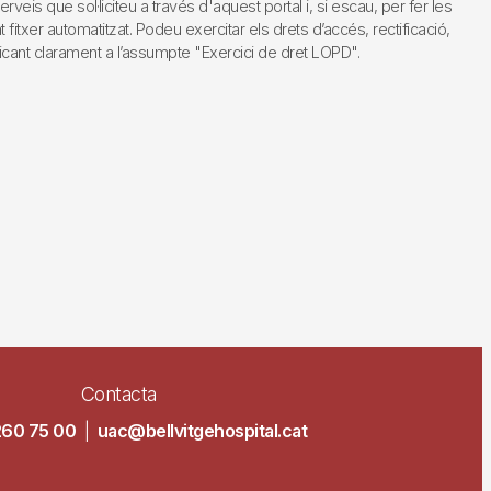
s que sol·liciteu a través d'aquest portal i, si escau, per fer les
fitxer automatitzat. Podeu exercitar els drets d’accés, rectificació,
dicant clarament a l’assumpte "Exercici de dret LOPD".
Contacta
260 75 00
|
uac@bellvitgehospital.cat