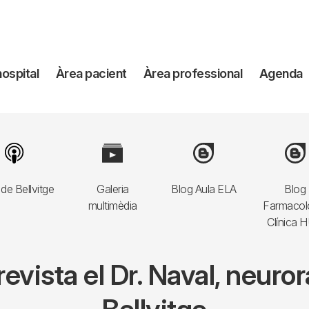
avegación
hospital
Àrea pacient
Àrea professional
Agenda
incipal
Image
Image
Image
Imag
de Bellvitge
Galeria
Blog Aula ELA
Blog
multimèdia
Farmacol
Clínica 
vista el Dr. Naval, neurora