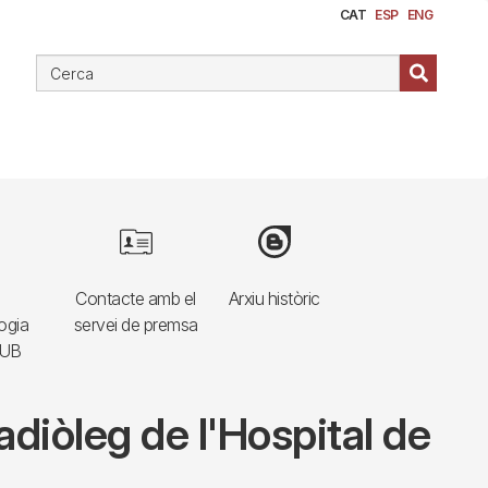
CAT
ESP
ENG
e
Image
Image
Contacte amb el
Arxiu històric
ogia
servei de premsa
HUB
diòleg de l'Hospital de