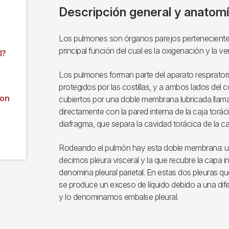
Descripción general y anatom
Los pulmones son órganos parejos pertenecientes a
principal función del cual es la oxigenación y la ven
l?
Los pulmones forman parte del aparato respiratorio
protegidos por las costillas, y a ambos lados del
con
cubiertos por una doble membrana lubricada llama
directamente con la pared interna de la caja torác
diafragma, que separa la cavidad torácica de la c
Rodeando el pulmón hay esta doble membrana: u
decimos pleura visceral y la que recubre la capa in
denomina pleural parietal. En estas dos pleuras q
se produce un exceso de líquido debido a una dife
y lo denominamos embalse pleural.