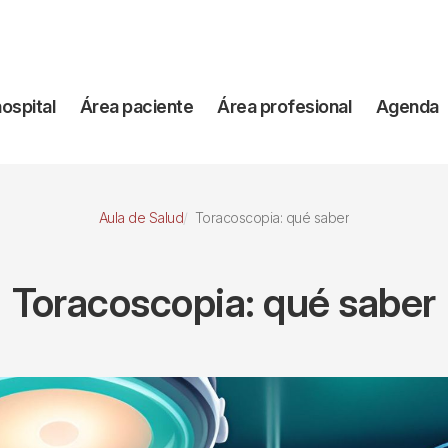
vegación
hospital
Área paciente
Área profesional
Agenda
incipal
Aula de Salud
Toracoscopia: qué saber
Toracoscopia: qué saber