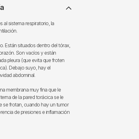
ía
l sistema respiratorio, la
tilación.
. Están situados dentro del tórax,
 corazón. Son vacíos y están
da pleura (que evita que froten
ica). Debajo suyo, hay el
avidad abdominal.
na membrana muy fina que le
terna de la pared torácica se le
ue se frotan, cuando hay un tumor
rencia de presiones e inflamación