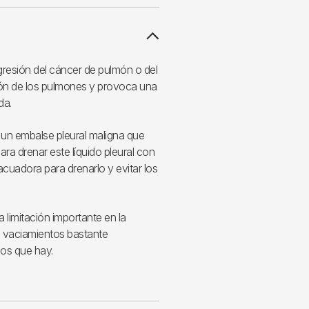
gresión del cáncer de pulmón o del
ión de los pulmones y provoca una
da.
un embalse pleural maligna que
ara drenar este líquido pleural con
cuadora para drenarlo y evitar los
 limitación importante en la
n vaciamientos bastante
dos que hay.