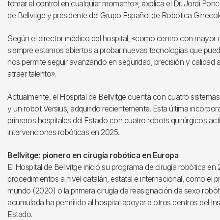
tomar el control en cualquier momento», explica el Dr. Jordi Ponce
de Bellvitge y presidente del Grupo Español de Robótica Gineco
Según el director médico del hospital, «como centro con mayor ex
siempre estamos abiertos a probar nuevas tecnologías que pueda
nos permite seguir avanzando en seguridad, precisión y calidad a
atraer talento».
Actualmente, el Hospital de Bellvitge cuenta con cuatro sistemas 
y un robot Versius, adquirido recientemente. Esta última incorpor
primeros hospitales del Estado con cuatro robots quirúrgicos acti
intervenciones robóticas en 2025.
Bellvitge: pionero en cirugía robótica en Europa
El Hospital de Bellvitge inició su programa de cirugía robótica e
procedimientos a nivel catalán, estatal e internacional, como el p
mundo (2020) o la primera cirugía de reasignación de sexo robót
acumulada ha permitido al hospital apoyar a otros centros del Insti
Estado.