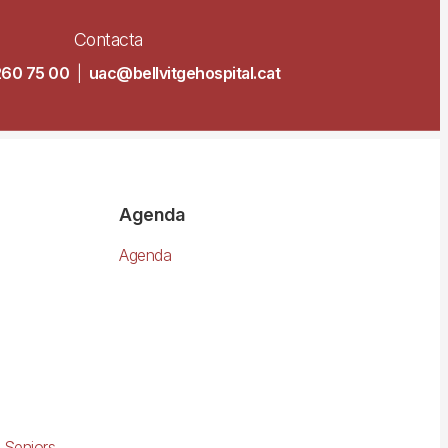
Contacta
260 75 00
|
uac@bellvitgehospital.cat
Agenda
Agenda
 Seniors