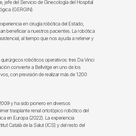
, jefe del Servicio de Ginecología del Hospital
lógica (GERGIN).
periencia en cirugía robótica del Estado,
n beneficiar a nuestros pacientes. La robótica
sistencial, al tiempo que nos ayuda a retener y
quirúrgicos robóticos operativos: tres Da Vinci
ación convierte a Bellvitge en uno de los
vos, con previsión de realizar más de 1.200
n 2009 y ha sido pionero en diversos
rimer trasplante renal ortotópico robótico del
ica en Europa (2022). La experiencia
tut Català de la Salut (ICS) y del resto del