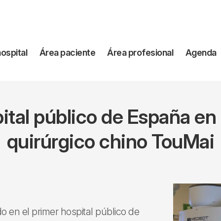
vegación
hospital
Área paciente
Área profesional
Agenda
incipal
pital público de España en
quirúrgico chino TouMai
do en el primer hospital público de