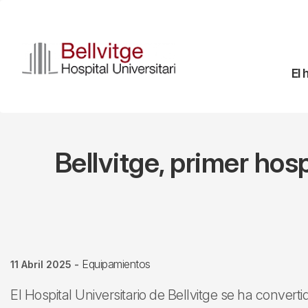
Pasar
al
contenido
principal
Na
El 
pr
Bellvitge, primer hos
Equipamientos
11 Abril 2025
-
El Hospital Universitario de Bellvitge se ha converti