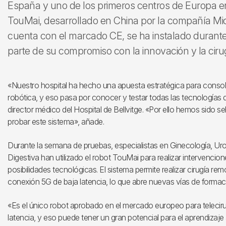
España y uno de los primeros centros de Europa en
TouMai, desarrollado en China por la compañía Mic
cuenta con el marcado CE, se ha instalado durant
parte de su compromiso con la innovación y la ciru
«Nuestro hospital ha hecho una apuesta estratégica para consol
robótica, y eso pasa por conocer y testar todas las tecnologías d
director médico del Hospital de Bellvitge. «Por ello hemos sido 
probar este sistema», añade.
Durante la semana de pruebas, especialistas en Ginecología, Urol
Digestiva han utilizado el robot TouMai para realizar intervencio
posibilidades tecnológicas. El sistema permite realizar cirugía rem
conexión 5G de baja latencia, lo que abre nuevas vías de formaci
«Es el único robot aprobado en el mercado europeo para teleci
latencia, y eso puede tener un gran potencial para el aprendizaje