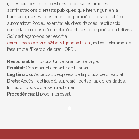
i, si escau, per fer les gestions necessàries amb les
administracions o entitats públiques que intervinguin en la
tramitació, i la seva posterior incorporació en l'esmentat fitxer
automatitzat. Podeu exercitar els drets d’accés, rectificació,
cancel·lació i oposició en relació amb la subscripció al butlletí
Fes
Salut
adreçant-vos per escrit a
comunicacio.bellvitge@bellvitgehospital.cat
, indicant clarament a
l’assumpte "Exercici de dret LOPD".
Responsable:
Hospital Universitari de Bellvitge.
Finalitat:
Gestionar el contacte de l'usuari
Legitimació:
Acceptació expresa de la política de privacitat.
Drets:
Accés, rectificació, supresió i portabilitat de les dades,
limitació i oposició al seu tractament.
Procedència:
El propi interessat.