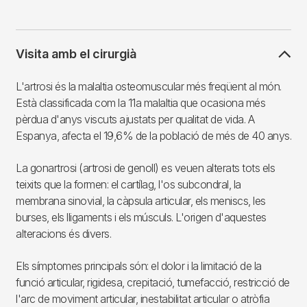
Visita amb el cirurgià
L'artrosi és la malaltia osteomuscular més freqüent al món.
Està classificada com la 11a malaltia que ocasiona més
pèrdua d'anys viscuts ajustats per qualitat de vida. A
Espanya, afecta el 19,6% de la població de més de 40 anys.
La gonartrosi (artrosi de genoll) es veuen alterats tots els
teixits que la formen: el cartílag, l'os subcondral, la
membrana sinovial, la càpsula articular, els meniscs, les
burses, els lligaments i els músculs. L'origen d'aquestes
alteracions és divers.
Els símptomes principals són: el dolor i la limitació de la
funció articular, rigidesa, crepitació, tumefacció, restricció de
l'arc de moviment articular, inestabilitat articular o atròfia