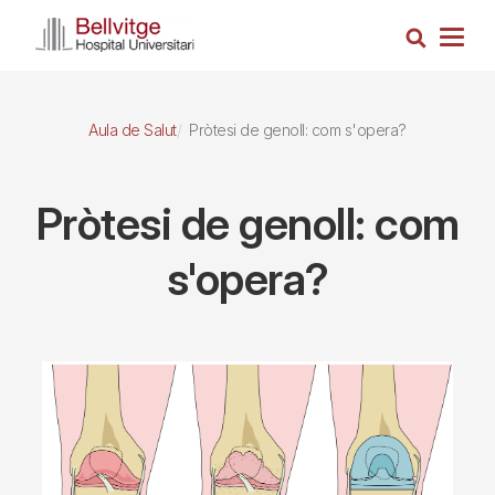
Vés
Cerca
al
Togg
contingut
navig
Aula de Salut
Pròtesi de genoll: com s'opera?
Pròtesi de genoll: com
s'opera?
Imagen