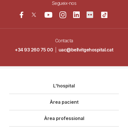
Segueix-nos
Contacta
+34 93 260 75 00
|
uac@bellvitgehospital.cat
Navegació
L'hospital
principal
Àrea pacient
Àrea professional