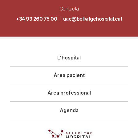
Contacta
+34 93 260 75 00
|
uac@bellvitgehospital.cat
Navegació
L'hospital
principal
Àrea pacient
Àrea professional
Agenda
Imagen