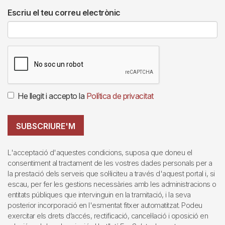
Escriu el teu correu electrònic
He llegit i accepto la
Política de privacitat
SUBSCRIURE'M
L'acceptació d'aquestes condicions, suposa que doneu el
consentiment al tractament de les vostres dades personals per a
la prestació dels serveis que sol·liciteu a través d'aquest portal i, si
escau, per fer les gestions necessàries amb les administracions o
entitats públiques que intervinguin en la tramitació, i la seva
posterior incorporació en l'esmentat fitxer automatitzat. Podeu
exercitar els drets d’accés, rectificació, cancel·lació i oposició en