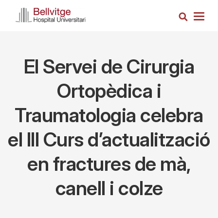
Vés
Cerca
al
Togg
contingut
navig
El Servei de Cirurgia
Ortopèdica i
Traumatologia celebra
el III Curs d’actualització
en fractures de mà,
canell i colze