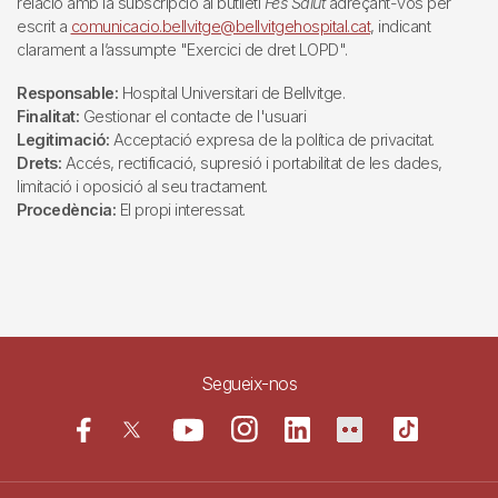
relació amb la subscripció al butlletí
Fes Salut
adreçant-vos per
escrit a
comunicacio.bellvitge@bellvitgehospital.cat
, indicant
clarament a l’assumpte "Exercici de dret LOPD".
Responsable:
Hospital Universitari de Bellvitge.
Finalitat:
Gestionar el contacte de l'usuari
Legitimació:
Acceptació expresa de la política de privacitat.
Drets:
Accés, rectificació, supresió i portabilitat de les dades,
limitació i oposició al seu tractament.
Procedència:
El propi interessat.
Segueix-nos