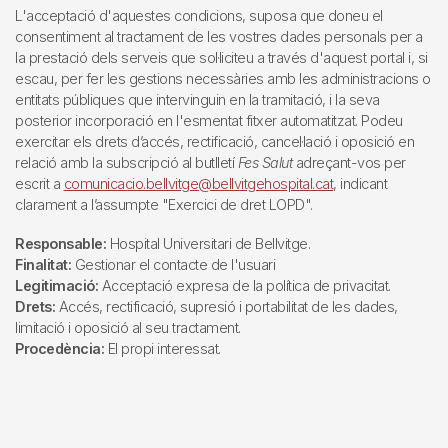
L'acceptació d'aquestes condicions, suposa que doneu el
consentiment al tractament de les vostres dades personals per a
la prestació dels serveis que sol·liciteu a través d'aquest portal i, si
escau, per fer les gestions necessàries amb les administracions o
entitats públiques que intervinguin en la tramitació, i la seva
posterior incorporació en l'esmentat fitxer automatitzat. Podeu
exercitar els drets d’accés, rectificació, cancel·lació i oposició en
relació amb la subscripció al butlletí
Fes Salut
adreçant-vos per
escrit a
comunicacio.bellvitge@bellvitgehospital.cat
, indicant
clarament a l’assumpte "Exercici de dret LOPD".
Responsable:
Hospital Universitari de Bellvitge.
Finalitat:
Gestionar el contacte de l'usuari
Legitimació:
Acceptació expresa de la política de privacitat.
Drets:
Accés, rectificació, supresió i portabilitat de les dades,
limitació i oposició al seu tractament.
Procedència:
El propi interessat.