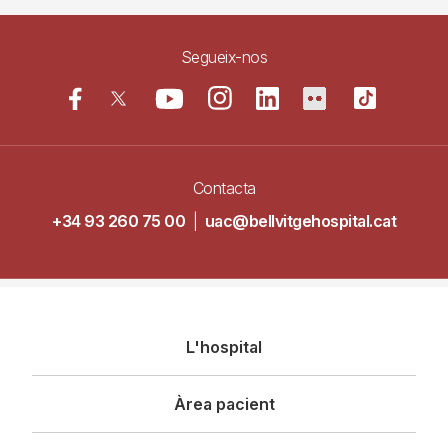
Segueix-nos
Contacta
+34 93 260 75 00
|
uac@bellvitgehospital.cat
Navegació
L'hospital
principal
Àrea pacient