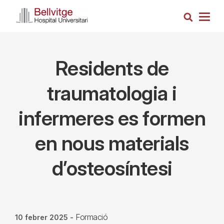
Vés
Cerca
al
Togg
contingut
navig
Residents de
traumatologia i
infermeres es formen
en nous materials
d’osteosíntesi
Formació
10 febrer 2025
-