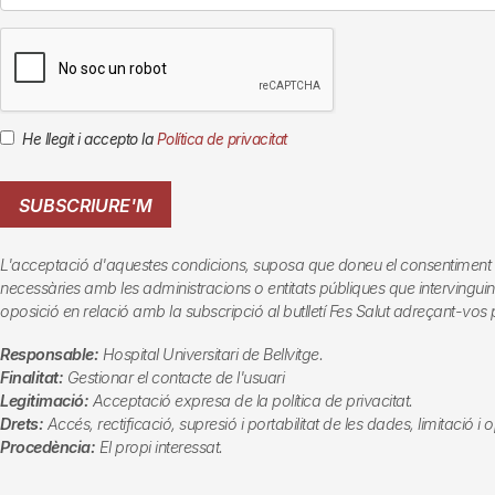
He llegit i accepto la
Política de privacitat
SUBSCRIURE'M
L'acceptació d'aquestes condicions, suposa que doneu el consentiment al tr
necessàries amb les administracions o entitats públiques que intervinguin en
oposició en relació amb la subscripció al butlletí
Fes Salut
adreçant-vos p
Responsable:
Hospital Universitari de Bellvitge.
Finalitat:
Gestionar el contacte de l'usuari
Legitimació:
Acceptació expresa de la política de privacitat.
Drets:
Accés, rectificació, supresió i portabilitat de les dades, limitació i
Procedència:
El propi interessat.