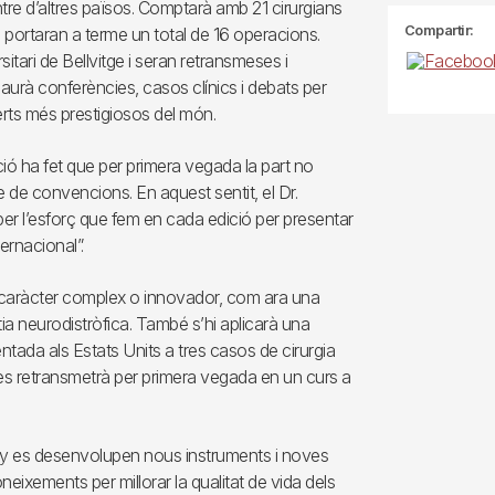
ntre d’altres països. Comptarà amb 21 cirurgians
Compartir:
portaran a terme un total de 16 operacions.
itari de Bellvitge i seran retransmeses i
haurà conferències, casos clínics i debats per
rts més prestigiosos del món.
ció ha fet que per primera vegada la part no
re de convencions. En aquest sentit, el Dr.
er l’esforç que fem en cada edició per presentar
ernacional”.
eu caràcter complex o innovador, com ara una
tia neurodistròfica. També s’hi aplicarà una
ntada als Estats Units a tres casos de cirurgia
 es retransmetrà per primera vegada en un curs a
ny es desenvolupen nous instruments i noves
eixements per millorar la qualitat de vida dels