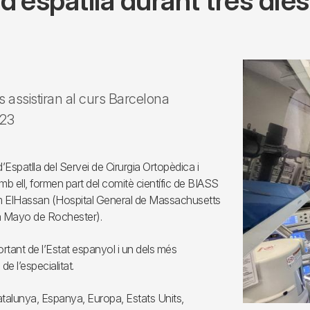
d’espatlla durant tres dies
 assistiran al curs Barcelona
023
’Espatlla del Servei de Cirurgia Ortopèdica i
mb ell, formen part del comitè científic de BIASS
sem ElHassan (Hospital General de Massachusetts
ca Mayo de Rochester).
ortant de l’Estat espanyol i un dels més
e l’especialitat.
talunya, Espanya, Europa, Estats Units,