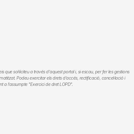
e sol·liciteu a través d'aquest portal i, si escau, per fer les gestions
titzat. Podeu exercitar els drets d’accés, rectificació, cancel·lació i
nt a l’assumpte "Exercici de dret LOPD".