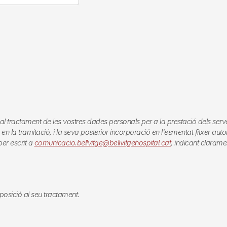
actament de les vostres dades personals per a la prestació dels serveis qu
 la tramitació, i la seva posterior incorporació en l'esmentat fitxer automa
er escrit a
comunicacio.bellvitge@bellvitgehospital.cat
, indicant clarame
 oposició al seu tractament.