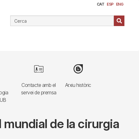
CAT
ESP
ENG
e
Image
Image
Contacte amb el
Arxiu històric
ogia
servei de premsa
HUB
l mundial de la cirurgia