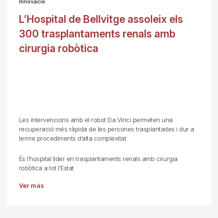
Innovació
L’Hospital de Bellvitge assoleix els
300 trasplantaments renals amb
cirurgia robòtica
Les intervencions amb el robot Da Vinci permeten una
recuperació més ràpida de les persones trasplantades i dur a
terme procediments d’alta complexitat
És l’hospital líder en trasplantaments renals amb cirurgia
robòtica a tot l’Estat
Ver más