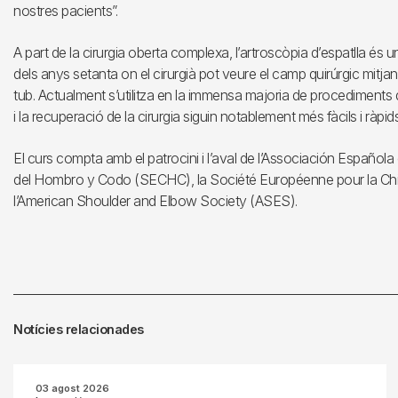
nostres pacients”.
A part de la cirurgia oberta complexa, l’artroscòpia d’espatlla é
dels anys setanta on el cirurgià pot veure el camp quirúrgic mitja
tub. Actualment s’utilitza en la immensa majoria de procediments d’
i la recuperació de la cirurgia siguin notablement més fàcils i ràpids
El curs compta amb el patrocini i l’aval de l’Associación Español
del Hombro y Codo (SECHC), la Société Européenne pour la Chir
l’American Shoulder and Elbow Society (ASES).
Notícies relacionades
03 agost 2026