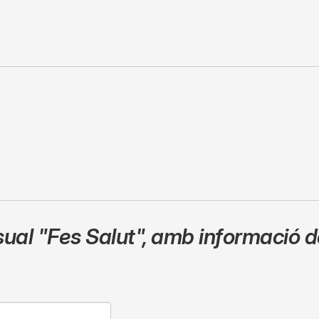
sual
"Fes Salut"
,
amb informació de