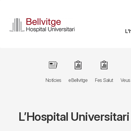
Vés
al
contingut
N
L'
pr
Navegació
Image
Image
Image
principal
Notícies
eBellvitge
Fes Salut
Veus 
3r
nivell
L’Hospital Universitari