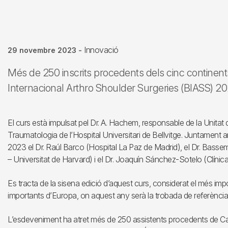
Innovació
29 novembre 2023
-
Més de 250 inscrits procedents dels cinc continents
Internacional Arthro Shoulder Surgeries (BIASS) 2
El curs està impulsat pel Dr. A. Hachem, responsable de la Unitat d
Traumatologia de l’Hospital Universitari de Bellvitge. Juntament a
2023 el Dr. Raúl Barco (Hospital La Paz de Madrid), el Dr. Bas
– Universitat de Harvard) i el Dr. Joaquín Sánchez-Sotelo (Clíni
Es tracta de la sisena edició d’aquest curs, considerat el més imp
importants d’Europa, on aquest any serà la trobada de referència d
L’esdeveniment ha atret més de 250 assistents procedents de Ca