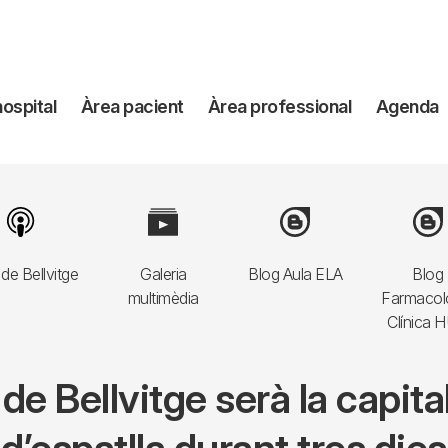
avegación
hospital
Àrea pacient
Àrea professional
Agenda
incipal
Image
Image
Image
Imag
de Bellvitge
Galeria
Blog Aula ELA
Blog
multimèdia
Farmacol
Clínica 
 de Bellvitge serà la capita