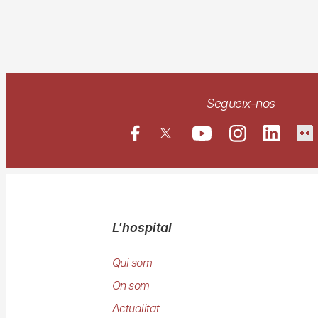
Segueix-nos
Navegació
L'hospital
principal
Qui som
On som
Actualitat