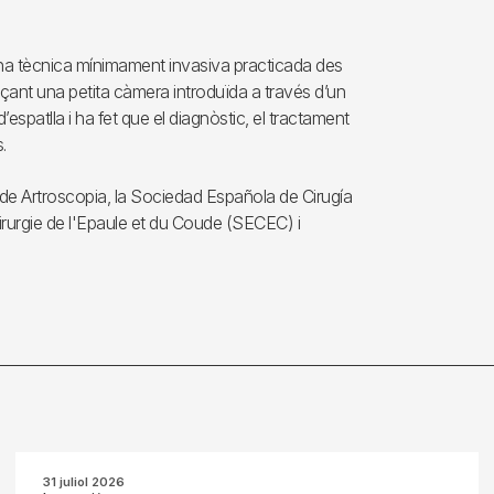
s una tècnica mínimament invasiva practicada des
nçant una petita càmera introduïda a través d’un
espatlla i ha fet que el diagnòstic, el tractament
.
a de Artroscopia, la Sociedad Española de Cirugía
urgie de l'Epaule et du Coude (SECEC) i
31 juliol 2026