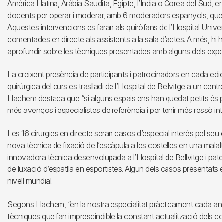
Amèrica Llatina, Aràbia Saudita, Egipte, l’Índia o Corea del Sud, e
docents per operar i moderar, amb 6 moderadors espanyols, que 
Aquestes intervencions es faran als quiròfans de l’Hospital Univers
comentades en directe als assistents a la sala d’actes. A més, hi 
aprofundir sobre les tècniques presentades amb alguns dels expe
La creixent presència de participants i patrocinadors en cada edi
quirúrgica del curs es traslladi de l’Hospital de Bellvitge a un cent
Hachem destaca que “si alguns espais ens han quedat petits és p
més avenços i especialistes de referència i per tenir més ressò int
Les 16 cirurgies en directe seran casos d’especial interès pel s
nova tècnica de fixació de l’escàpula a les costelles en una malal
innovadora tècnica desenvolupada a l’Hospital de Bellvitge i pate
de luxació d’espatlla en esportistes. Algun dels casos presentats
nivell mundial.
Segons Hachem, “en la nostra especialitat pràcticament cada a
tècniques que fan imprescindible la constant actualització dels con