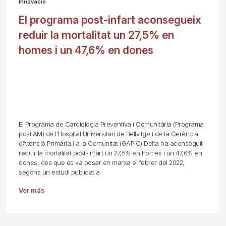
Innovació
El programa post-infart aconsegueix
reduir la mortalitat un 27,5% en
homes i un 47,6% en dones
El Programa de Cardiologia Preventiva i Comunitària (Programa
postIAM) de l’Hospital Universitari de Bellvitge i de la Gerència
d’Atenció Primària i a la Comunitat (GAPiC) Delta ha aconseguit
reduir la mortalitat post-infart un 27,5% en homes i un 47,6% en
dones, des que es va posar en marxa el febrer del 2022,
segons un estudi publicat a
Ver más