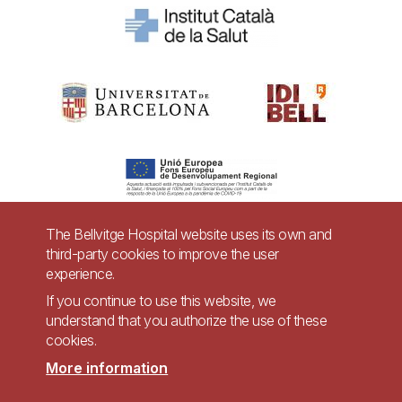
The Bellvitge Hospital website uses its own and
third-party cookies to improve the user
Pie
experience.
Contact
de
If you continue to use this website, we
Accessibility
Legal warning
understand that you authorize the use of these
página
cookies.
Privacy policy for video surveillance systems
Site map
More information
Imagen