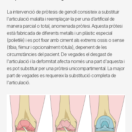
La intervenció de pròtesis de genoll consisteix a substituir
l'articulació malalta i reemplaçar-la per una d’artificial de
manera parcial o total, anomenada pròtesi. Aquesta pròtesi
està fabricada de diferents metalls i un plàstic especial
(polietilè) i es pot fixar amb ciment als extrems ossis o sense
(tíbia, fèmur i opcionalment ròtula), depenent de les
circumstàncies del pacient. De vegades el desgast de
l'articulació i la deformitat afecta només una part d'aquesta i
es pot substituir per una pròtesi unicompartimental. La major
part de vegades es requereix la substitució completa de
l'articulació.
Imagen