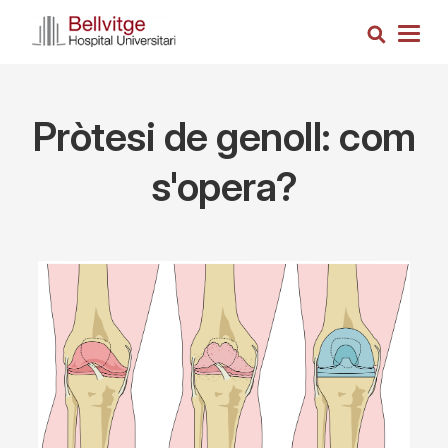
Skip
Search
to
Togg
main
navig
content
Pròtesi de genoll: com
s'opera?
Imagen