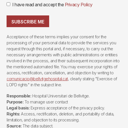
I have read and accept the
Privacy Policy
SUBSCRIBE ME
Acceptance of these terms implies your consent for the
processing of your personal data to provide the services you
request through this portal and, if necessary, to carry out the
necessary arrangements with public administrations or entities
involved in the process, and their subsequent incorporation into
the mentioned automated file. You may exercise your rights of
access, rectification, cancellation, and objection by writing to
comunicacio@bellvitgehospital.cat
, clearly stating "Exercise of
LOPD rights" in the subject line.
Responsible:
Hospital Universitari de Bellvitge.
Purpose:
To manage user contact
Legal basis:
Express acceptance of the privacy policy.
Rights:
Access, rectification, deletion, and portability of data,
limitation, and objection to its processing.
Source:
The data subject.