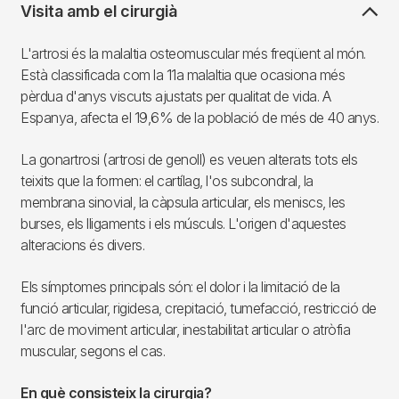
Visita amb el cirurgià
L'artrosi és la malaltia osteomuscular més freqüent al món.
Està classificada com la 11a malaltia que ocasiona més
pèrdua d'anys viscuts ajustats per qualitat de vida. A
Espanya, afecta el 19,6% de la població de més de 40 anys.
La gonartrosi (artrosi de genoll) es veuen alterats tots els
teixits que la formen: el cartílag, l'os subcondral, la
membrana sinovial, la càpsula articular, els meniscs, les
burses, els lligaments i els músculs. L'origen d'aquestes
alteracions és divers.
Els símptomes principals són: el dolor i la limitació de la
funció articular, rigidesa, crepitació, tumefacció, restricció de
l'arc de moviment articular, inestabilitat articular o atròfia
muscular, segons el cas.
En què consisteix la cirurgia?