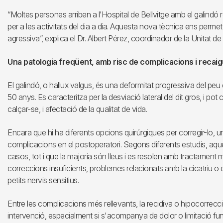
“Moltes persones arriben a l’Hospital de Bellvitge amb el galindó re
per a les activitats del dia a dia. Aquesta nova tècnica ens permet
agressiva”, explica el Dr. Albert Pérez, coordinador de la Unitat de 
Una patologia freqüent, amb risc de complicacions i recai
El galindó, o hallux valgus, és una deformitat progressiva del peu
50 anys. Es caracteritza per la desviació lateral del dit gros, i pot 
calçar-se, i afectació de la qualitat de vida.
Encara que hi ha diferents opcions quirúrgiques per corregir-lo, 
complicacions en el postoperatori. Segons diferents estudis, aque
casos, tot i que la majoria són lleus i es resolen amb tractament
correccions insuficients, problemes relacionats amb la cicatriu o el
petits nervis sensitius.
Entre les complicacions més rellevants, la recidiva o hipocorrecci
intervenció, especialment si s'acompanya de dolor o limitació fun