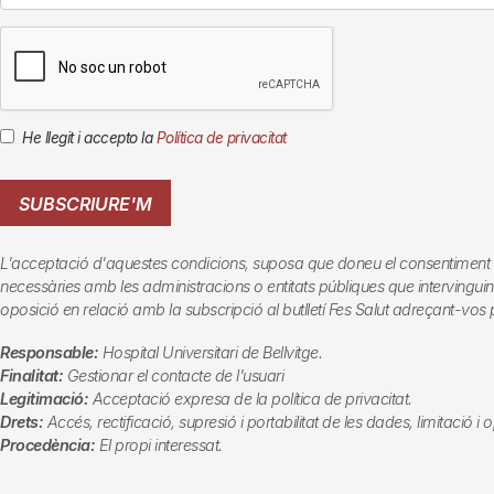
He llegit i accepto la
Política de privacitat
SUBSCRIURE'M
L'acceptació d'aquestes condicions, suposa que doneu el consentiment al tr
necessàries amb les administracions o entitats públiques que intervinguin en
oposició en relació amb la subscripció al butlletí
Fes Salut
adreçant-vos p
Responsable:
Hospital Universitari de Bellvitge.
Finalitat:
Gestionar el contacte de l'usuari
Legitimació:
Acceptació expresa de la política de privacitat.
Drets:
Accés, rectificació, supresió i portabilitat de les dades, limitació i
Procedència:
El propi interessat.