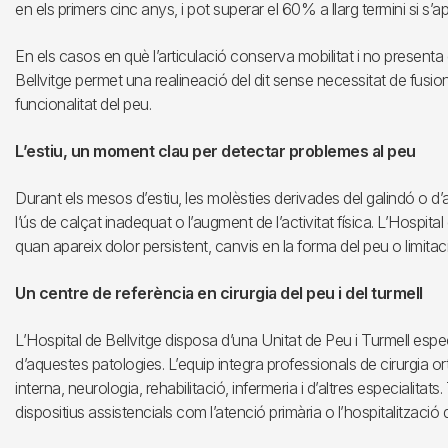
en els primers cinc anys, i pot superar el 60% a llarg termini si s’ap
En els casos en què l’articulació conserva mobilitat i no presen
Bellvitge permet una realineació del dit sense necessitat de fusiona
funcionalitat del peu.
L’estiu, un moment clau per detectar problemes al peu
Durant els mesos d’estiu, les molèsties derivades del galindó o d’
l’ús de calçat inadequat o l’augment de l’activitat física. L’Hospit
quan apareix dolor persistent, canvis en la forma del peu o limitac
Un centre de referència en cirurgia del peu i del turmell
L’Hospital de Bellvitge disposa d’una Unitat de Peu i Turmell espec
d’aquestes patologies. L’equip integra professionals de cirurgia o
interna, neurologia, rehabilitació, infermeria i d’altres especialita
dispositius assistencials com l’atenció primària o l’hospitalització d