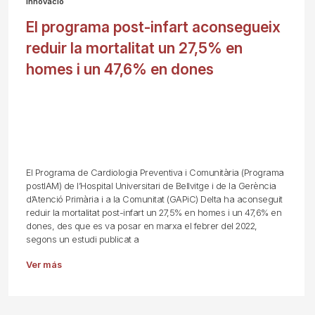
Innovació
El programa post-infart aconsegueix
reduir la mortalitat un 27,5% en
homes i un 47,6% en dones
El Programa de Cardiologia Preventiva i Comunitària (Programa
postIAM) de l’Hospital Universitari de Bellvitge i de la Gerència
d’Atenció Primària i a la Comunitat (GAPiC) Delta ha aconseguit
reduir la mortalitat post-infart un 27,5% en homes i un 47,6% en
dones, des que es va posar en marxa el febrer del 2022,
segons un estudi publicat a
Ver más