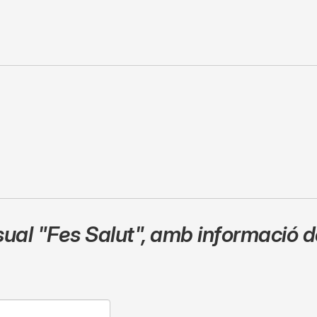
sual
"Fes Salut"
,
amb informació de