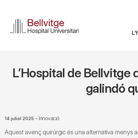
Vés
al
contingut
N
L'
pr
L’Hospital de Bellvitge
galindó q
Innovació
14 juliol 2025
-
Aquest avenç quirúrgic és una alternativa menys a