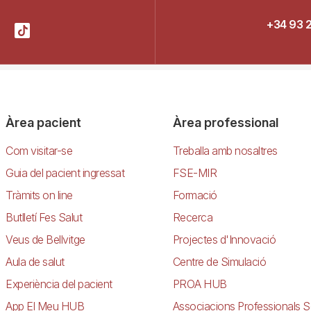
+34 93 
Àrea pacient
Àrea professional
Com visitar-se
Treballa amb nosaltres
Guia del pacient ingressat
FSE-MIR
Tràmits on line
Formació
Butlletí Fes Salut
Recerca
Veus de Bellvitge
Projectes d'Innovació
Aula de salut
Centre de Simulació
Experiència del pacient
PROA HUB
App El Meu HUB
Associacions Professionals S