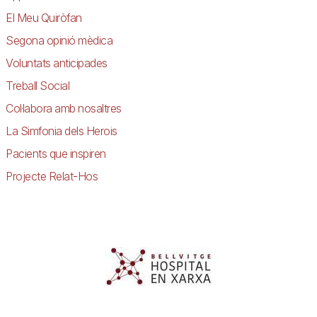
El Meu Quiròfan
Segona opinió mèdica
Voluntats anticipades
Treball Social
Col·labora amb nosaltres
La Simfonia dels Herois
Pacients que inspiren
Projecte Relat-Hos