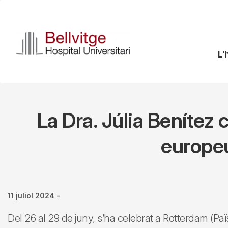
Vés
al
contingut
N
L'
pr
La Dra. Júlia Beníte
europeu
11 juliol 2024
-
Del 26 al 29 de juny, s’ha celebrat a Rotterdam (P