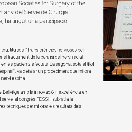
uropean Societies for Surgery of the
t any del Servei de Cirurgia
, ha tingut una participació
era, titulada "Transferències nervioses pel
l tractament de la paràlisi del nervi radial,
en els pacients afectats. La segona, sota el títol
espinal", va detallar un procediment que millora
nervi espinal.
ellvitge amb la innovació i l'excel·lència en
el servei al congrés FESSH subratlla la
 tècniques per millorar els resultats dels