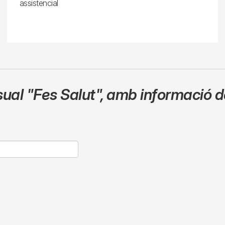
assistencial
sual
"Fes Salut"
,
amb informació de