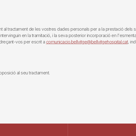
tractament de les vostres dades personals per a la prestació dels servei
rvinguin en la tramitació, i la seva posterior incorporació en l'esmentat 
reçant-vos per escrit a
comunicacio.bellvitge@bellvitgehospital.cat
, in
i oposició al seu tractament.