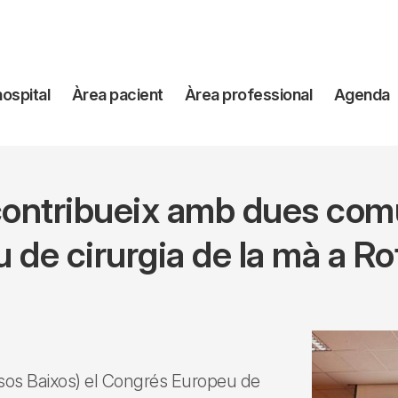
avegación
hospital
Àrea pacient
Àrea professional
Agenda
incipal
z contribueix amb dues com
 de cirurgia de la mà a R
aïsos Baixos) el Congrés Europeu de