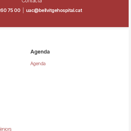
Contacta
260 75 00
|
uac@bellvitgehospital.cat
Agenda
Agenda
èniors