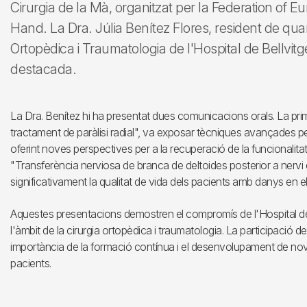
Cirurgia de la Mà, organitzat per la Federation of E
Hand. La Dra. Júlia Benítez Flores, resident de quar
Ortopèdica i Traumatologia de l'Hospital de Bellvitge
destacada.
La Dra. Benítez hi ha presentat dues comunicacions orals. La prim
tractament de paràlisi radial", va exposar tècniques avançades per a
oferint noves perspectives per a la recuperació de la funcionalitat 
"Transferència nerviosa de branca de deltoides posterior a nervi 
significativament la qualitat de vida dels pacients amb danys en el 
Aquestes presentacions demostren el compromís de l'Hospital de B
l'àmbit de la cirurgia ortopèdica i traumatologia. La participació d
importància de la formació contínua i el desenvolupament de noves
pacients.