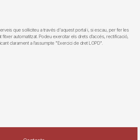
s que sol·liciteu a través d'aquest portal i, si escau, per fer les
fitxer automatitzat. Podeu exercitar els drets d’accés, rectificació,
dicant clarament a l’assumpte "Exercici de dret LOPD".