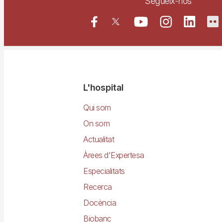
Segueix-nos
Navegació
L'hospital
principal
Qui som
On som
Actualitat
Àrees d'Expertesa
Especialitats
Recerca
Docència
Biobanc