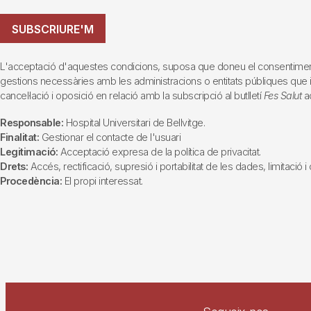
SUBSCRIURE'M
L'acceptació d'aquestes condicions, suposa que doneu el consentiment al 
gestions necessàries amb les administracions o entitats públiques que inte
cancel·lació i oposició en relació amb la subscripció al butlletí
Fes Salut
ad
Responsable:
Hospital Universitari de Bellvitge.
Finalitat:
Gestionar el contacte de l'usuari
Legitimació:
Acceptació expresa de la política de privacitat.
Drets:
Accés, rectificació, supresió i portabilitat de les dades, limitació 
Procedència:
El propi interessat.