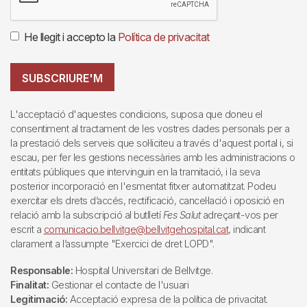
He llegit i accepto la
Política de privacitat
SUBSCRIURE'M
L'acceptació d'aquestes condicions, suposa que doneu el
consentiment al tractament de les vostres dades personals per a
la prestació dels serveis que sol·liciteu a través d'aquest portal i, si
escau, per fer les gestions necessàries amb les administracions o
entitats públiques que intervinguin en la tramitació, i la seva
posterior incorporació en l'esmentat fitxer automatitzat. Podeu
exercitar els drets d’accés, rectificació, cancel·lació i oposició en
relació amb la subscripció al butlletí
Fes Salut
adreçant-vos per
escrit a
comunicacio.bellvitge@bellvitgehospital.cat
, indicant
clarament a l’assumpte "Exercici de dret LOPD".
Responsable:
Hospital Universitari de Bellvitge.
Finalitat:
Gestionar el contacte de l'usuari
Legitimació:
Acceptació expresa de la política de privacitat.