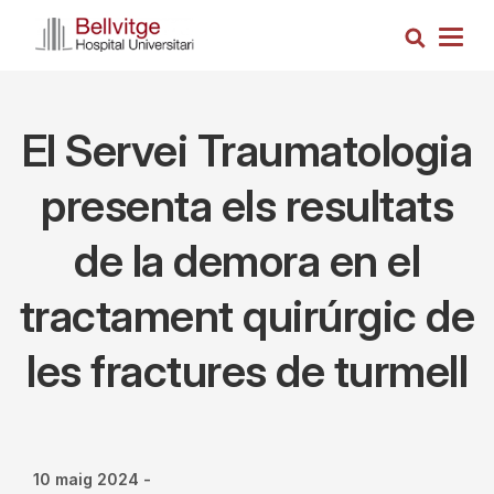
Vés
Cerca
al
Togg
contingut
navig
El Servei Traumatologia
presenta els resultats
de la demora en el
tractament quirúrgic de
les fractures de turmell
10 maig 2024
-