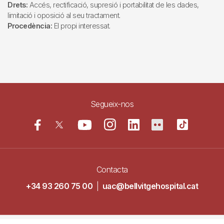
Drets:
Accés, rectificació, supresió i portabilitat de les dades,
limitació i oposició al seu tractament.
Procedència:
El propi interessat.
Segueix-nos
Contacta
+34 93 260 75 00
|
uac@bellvitgehospital.cat