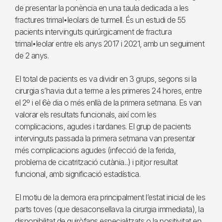
de presentar la ponència en una taula dedicada a les
fractures trimal•leolars de turmell. És un estudi de 55
pacients intervinguts quirúrgicament de fractura
trimal•leolar entre els anys 2017 i 2021, amb un seguiment
de 2 anys.
El total de pacients es va dividir en 3 grups, segons si la
cirurgia s’havia dut a terme a les primeres 24 hores, entre
el 2º i el 6è dia o més enllà de la primera setmana. Es van
valorar els resultats funcionals, així com les
complicacions, agudes i tardanes. El grup de pacients
intervinguts passada la primera setmana van presentar
més complicacions agudes (infecció de la ferida,
problema de cicatrització cutània...) i pitjor resultat
funcional, amb significació estadística.
El motiu de la demora era principalment l’estat inicial de les
parts toves (que desaconsellava la cirurgia immediata), la
disponibilitat de quiròfans especialitzats o la positivitat en