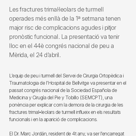
Les fractures trimal·leolars de turmell
operades més enllà de la 1ª setmana tenen
major risc de complicacions agudes i pitjor
pronòstic funcional. La presentació va tenir
lloc en el 44è congrés nacional de peu a
Mèrida, el 24 d’abril.
L’equip de peu i turmell del Servei de Cirurgia Ortopèdica i
Traumatologia de l’Hospital de Bellvitge va presentar en el
passat congrés nacional de la Sociedad Española de
Medicina y Cirugía del Pie y Tobillo (SEMCPT), una
ponència per explicar com la demora de la cirurgia de les
fractures trimal•leolars de turmell influeix en els resultats
funcionals i en la aparició de complicacions.
El Dr. Marc Jordán, resident de 4t any, va ser l’encarregat