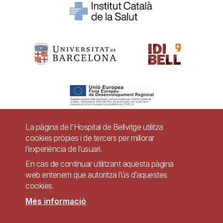
La pàgina de l'Hospital de Bellvitge utilitza
cookies pròpies i de tercers per millorar
Pie
l’experiència de l’usuari.
Contacte
de
En cas de continuar utilitzant aquesta pàgina
Accessibilitat
Avís legal
Ajuda
web entenem que autoritza l’ús d’aquestes
página
cookies.
Política de Privacitat de Sistemes de Vigilància
Mapa web
Més informació
Imagen