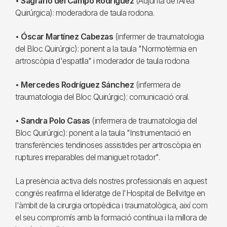
•
Sagrario del Campo Rodríguez
(Adjunta de l’Àrea
Quirúrgica): moderadora de taula rodona.
•
Óscar Martínez Cabezas
(infermer de traumatologia
del Bloc Quirúrgic): ponent a la taula "Normotèrmia en
artroscòpia d'espatlla" i moderador de taula rodona
•
Mercedes Rodríguez Sánchez
(infermera de
traumatologia del Bloc Quirúrgic): comunicació oral.
•
Sandra Polo Casas
(infermera de traumatologia del
Bloc Quirúrgic): ponent a la taula "Instrumentació en
transferències tendinoses assistides per artroscòpia en
ruptures irreparables del maniguet rotador".
La presència activa dels nostres professionals en aquest
congrés reafirma el lideratge de l'Hospital de Bellvitge en
l'àmbit de la cirurgia ortopèdica i traumatològica, així com
el seu compromís amb la formació contínua i la millora de