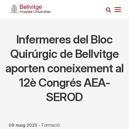
Vés
Cerca
al
Togg
contingut
navig
Infermeres del Bloc
Quirúrgic de Bellvitge
aporten coneixement al
12è Congrés AEA-
SEROD
Formació
09 maig 2025
-