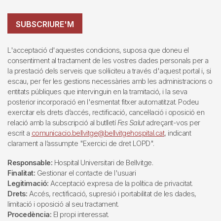
SUBSCRIURE'M
L'acceptació d'aquestes condicions, suposa que doneu el
consentiment al tractament de les vostres dades personals per a
la prestació dels serveis que sol·liciteu a través d'aquest portal i, si
escau, per fer les gestions necessàries amb les administracions o
entitats públiques que intervinguin en la tramitació, i la seva
posterior incorporació en l'esmentat fitxer automatitzat. Podeu
exercitar els drets d’accés, rectificació, cancel·lació i oposició en
relació amb la subscripció al butlletí
Fes Salut
adreçant-vos per
escrit a
comunicacio.bellvitge@bellvitgehospital.cat
, indicant
clarament a l’assumpte "Exercici de dret LOPD".
Responsable:
Hospital Universitari de Bellvitge.
Finalitat:
Gestionar el contacte de l'usuari
Legitimació:
Acceptació expresa de la política de privacitat.
Drets:
Accés, rectificació, supresió i portabilitat de les dades,
limitació i oposició al seu tractament.
Procedència:
El propi interessat.