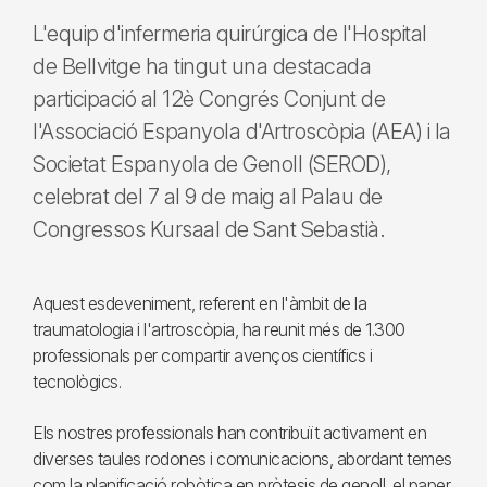
L'equip d'infermeria quirúrgica de l'Hospital
de Bellvitge ha tingut una destacada
participació al 12è Congrés Conjunt de
l'Associació Espanyola d'Artroscòpia (AEA) i la
Societat Espanyola de Genoll (SEROD),
celebrat del 7 al 9 de maig al Palau de
Congressos Kursaal de Sant Sebastià.
Aquest esdeveniment, referent en l'àmbit de la
traumatologia i l'artroscòpia, ha reunit més de 1.300
professionals per compartir avenços científics i
tecnològics.
Els nostres professionals han contribuït activament en
diverses taules rodones i comunicacions, abordant temes
com la planificació robòtica en pròtesis de genoll, el paper