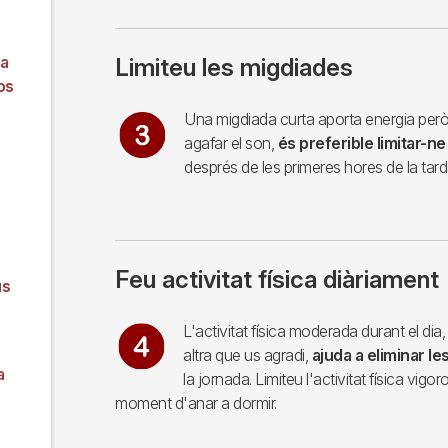
 a
Limiteu les migdiades
os
Imagen
Una migdiada curta aporta energia però,
agafar el son,
és preferible limitar-ne
després de les primeres hores de la tard
Feu activitat física diàriament
us
Imagen
L'activitat física moderada durant el di
altra que us agradi,
ajuda a eliminar les
a
la jornada. Limiteu l'activitat física vig
moment d'anar a dormir.