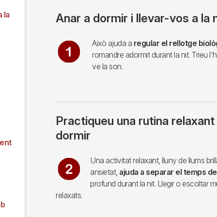
 la
Anar a dormir i llevar-vos a la
Imagen
Això ajuda a
regular el rellotge biolò
romandre adormit durant la nit. Trieu l
ve la son.
Practiqueu una rutina relaxant
dormir
ment
Imagen
Una activitat relaxant, lluny de llums br
ansietat,
ajuda a separar el temps de 
profund durant la nit. Llegir o escoltar
relaxats.
mb