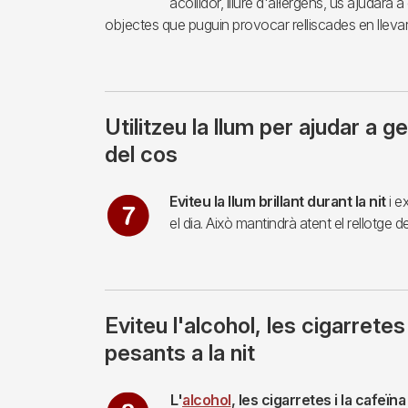
acollidor, lliure d'al·lèrgens, us ajudarà a
objectes que puguin provocar relliscades en llevar-
Utilitzeu la llum per ajudar a ge
del cos
Imagen
Eviteu la llum brillant durant la nit
i e
el dia. Això mantindrà atent el rellotge d
Eviteu l'alcohol, les cigarretes
pesants a la nit
Imagen
L'
alcohol
, les cigarretes i la cafeï