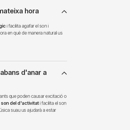
 mateixa hora
gic
i facilita agafar el son i
'hora en què de manera natural us
 abans d'anar a
illants que poden causar excitació o
son del d'activitat
i facilita el son
 música suau us ajudarà a estar