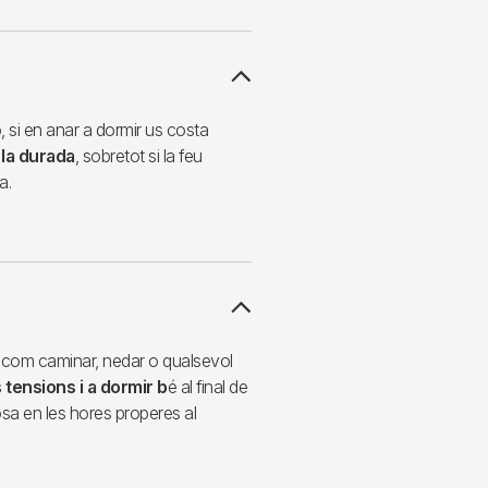
 si en anar a dormir us costa
 la durada
, sobretot si la feu
a.
a, com caminar, nedar o qualsevol
 tensions i a dormir b
é al final de
orosa en les hores properes al