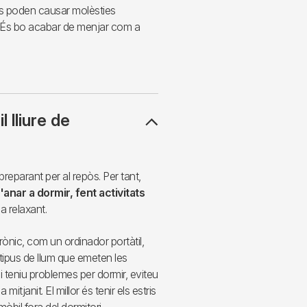
s poden causar molèsties
n. És bo acabar de menjar com a
 lliure de
reparant per al repòs. Per tant,
anar a dormir, fent activitats
a relaxant.
trònic, com un ordinador portàtil,
 tipus de llum que emeten les
Si teniu problemes per dormir, eviteu
itjanit. El millor és tenir els estris