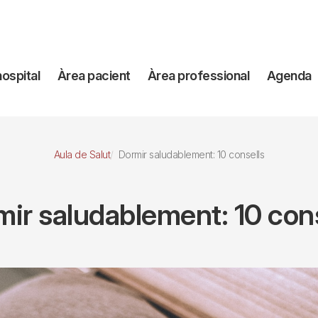
avegación
hospital
Àrea pacient
Àrea professional
Agenda
incipal
Aula de Salut
Dormir saludablement: 10 consells
ir saludablement: 10 con