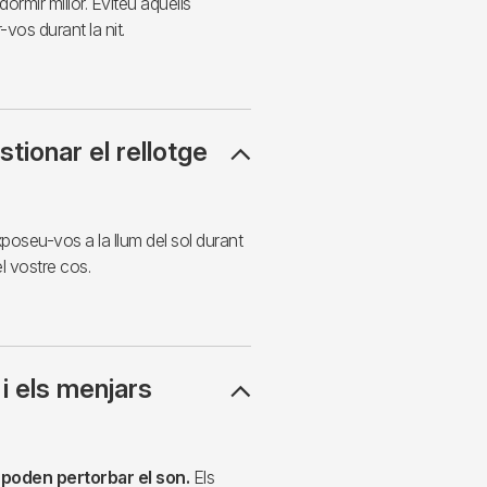
 dormir millor. Eviteu aquells
vos durant la nit.
stionar el rellotge
xposeu-vos a la llum del sol durant
el vostre cos.
 i els menjars
na poden pertorbar el son.
Els