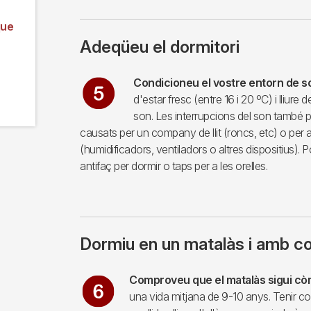
que
Adeqüeu el dormitori
Imagen
Condicioneu el vostre entorn de s
d'estar fresc (entre 16 i 20 ºC) i lliure 
son. Les interrupcions del son també 
causats per un company de llit (roncs, etc) o per a
(humidificadors, ventiladors o altres dispositius).
antifaç per dormir o taps per a les orelles.
Dormiu en un matalàs i amb c
Imagen
Comproveu que el matalàs sigui cò
una vida mitjana de 9-10 anys. Tenir co