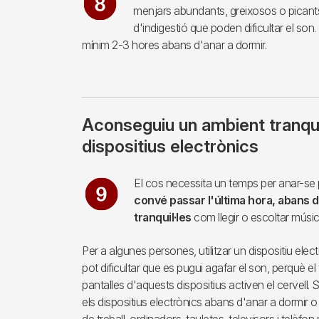
menjars abundants, greixosos o picant
d'indigestió que poden dificultar el so
mínim 2-3 hores abans d'anar a dormir.
Aconseguiu un ambient tranquil
dispositius electrònics
Imagen
El cos necessita un temps per anar-se p
convé passar l'última hora, abans d'
tranquil·les
com llegir o escoltar músic
Per a algunes persones, utilitzar un dispositiu elec
pot dificultar que es pugui agafar el son, perquè el
pantalles d'aquests dispositius activen el cervell. 
els dispositius electrònics abans d'anar a dormir o a m