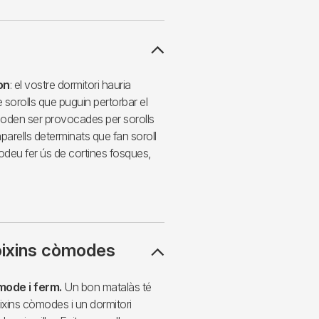
on
: el vostre dormitori hauria
de sorolls que puguin pertorbar el
poden ser provocades per sorolls
parells determinats que fan soroll
 Podeu fer ús de cortines fosques,
oixins còmodes
mode i ferm.
Un bon matalàs té
ixins còmodes i un dormitori