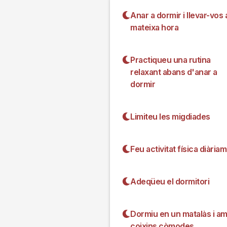
Anar a dormir i llevar-vos a
mateixa hora
Practiqueu una rutina
relaxant abans d'anar a
dormir
Limiteu les migdiades
Feu activitat física diària
Adeqüeu el dormitori
Dormiu en un matalàs i a
coixins còmodes