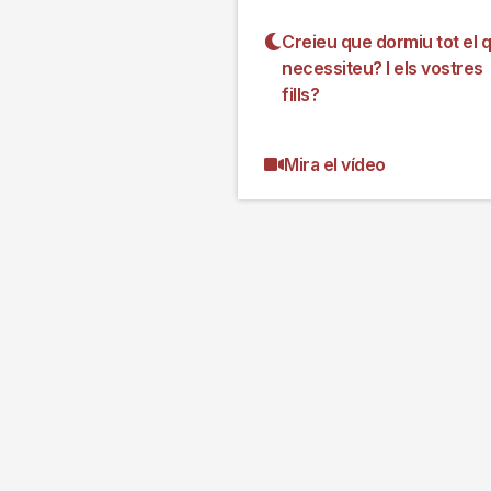
Creieu que dormiu tot el 
necessiteu? I els vostres
fills?
Mira el vídeo