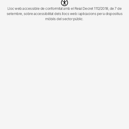
Imagen
Lloc web accessible de conformitat amb el Reial Decret 1112/2018, de 7 de
setembre, sobre accessibilitat dels llocs web i aplicacions per a dispositius
mòbils del sector públic.