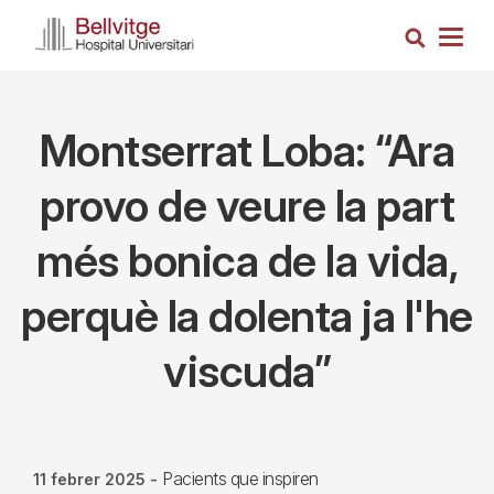
Vés
Cerca
al
Togg
contingut
navig
Montserrat Loba: “Ara
provo de veure la part
més bonica de la vida,
perquè la dolenta ja l'he
viscuda”
Pacients que inspiren
11 febrer 2025
-