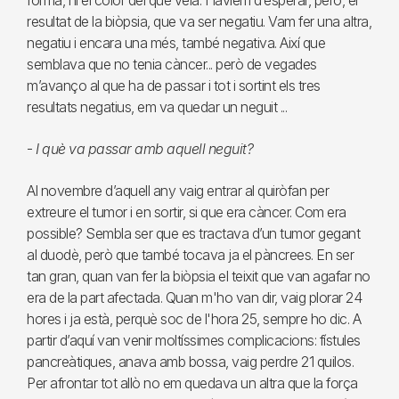
forma, ni el color del que veia. Havíem d’esperar, però, el
resultat de la biòpsia, que va ser negatiu. Vam fer una altra,
negatiu i encara una més, també negativa. Així que
semblava que no tenia càncer... però de vegades
m’avanço al que ha de passar i tot i sortint els tres
resultats negatius, em va quedar un neguit ...
-
I què va passar amb aquell neguit?
Al novembre d’aquell any vaig entrar al quiròfan per
extreure el tumor i en sortir, si que era càncer. Com era
possible? Sembla ser que es tractava d’un tumor gegant
al duodè, però que també tocava ja el pàncrees. En ser
tan gran, quan van fer la biòpsia el teixit que van agafar no
era de la part afectada. Quan m'ho van dir, vaig plorar 24
hores i ja està, perquè soc de l'hora 25, sempre ho dic. A
partir d’aquí van venir moltíssimes complicacions: fístules
pancreàtiques, anava amb bossa, vaig perdre 21 quilos.
Per afrontar tot allò no em quedava un altra que la força