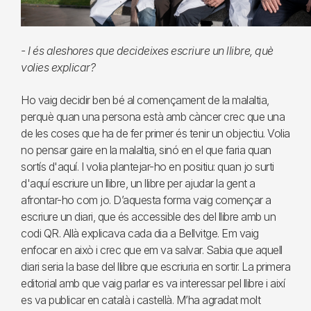
- I és aleshores que decideixes escriure un llibre, què
volies explicar?
Ho vaig decidir ben bé al començament de la malaltia,
perquè quan una persona està amb càncer crec que una
de les coses que ha de fer primer és tenir un objectiu. Volia
no pensar gaire en la malaltia, sinó en el que faria quan
sortís d'aquí. I volia plantejar-ho en positiu: quan jo surti
d'aquí escriure un llibre, un llibre per ajudar la gent a
afrontar-ho com jo. D’aquesta forma vaig començar a
escriure un diari, que és accessible des del llibre amb un
codi QR. Allà explicava cada dia a Bellvitge. Em vaig
enfocar en això i crec que em va salvar. Sabia que aquell
diari seria la base del llibre que escriuria en sortir. La primera
editorial amb que vaig parlar es va interessar pel llibre i així
es va publicar en català i castellà. M’ha agradat molt