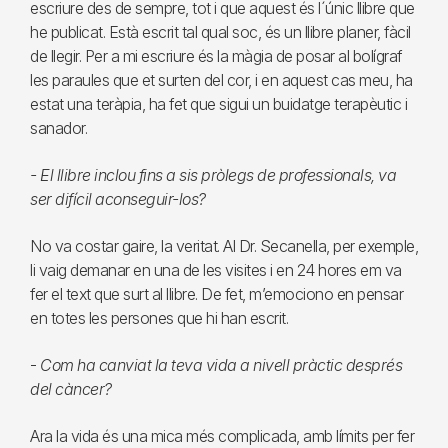
escriure des de sempre, tot i que aquest és l´únic llibre que
he publicat. Està escrit tal qual soc, és un llibre planer, fàcil
de llegir. Per a mi escriure és la màgia de posar al bolígraf
les paraules que et surten del cor, i en aquest cas meu, ha
estat una teràpia, ha fet que sigui un buidatge terapèutic i
sanador.
- El llibre inclou fins a sis pròlegs de professionals, va
ser difícil aconseguir-los?
No va costar gaire, la veritat. Al Dr. Secanella, per exemple,
li vaig demanar en una de les visites i en 24 hores em va
fer el text que surt al llibre. De fet, m’emociono en pensar
en totes les persones que hi han escrit.
-
Com ha canviat la teva vida a nivell pràctic després
del càncer?
Ara la vida és una mica més complicada, amb límits per fer