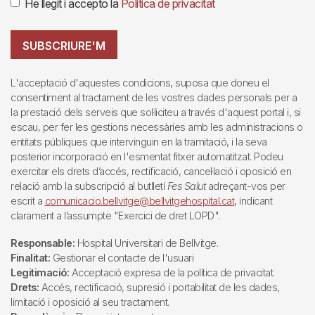
He llegit i accepto la
Política de privacitat
SUBSCRIURE'M
L'acceptació d'aquestes condicions, suposa que doneu el
consentiment al tractament de les vostres dades personals per a
la prestació dels serveis que sol·liciteu a través d'aquest portal i, si
escau, per fer les gestions necessàries amb les administracions o
entitats públiques que intervinguin en la tramitació, i la seva
posterior incorporació en l'esmentat fitxer automatitzat. Podeu
exercitar els drets d’accés, rectificació, cancel·lació i oposició en
relació amb la subscripció al butlletí
Fes Salut
adreçant-vos per
escrit a
comunicacio.bellvitge@bellvitgehospital.cat
, indicant
clarament a l’assumpte "Exercici de dret LOPD".
Responsable:
Hospital Universitari de Bellvitge.
Finalitat:
Gestionar el contacte de l'usuari
Legitimació:
Acceptació expresa de la política de privacitat.
Drets:
Accés, rectificació, supresió i portabilitat de les dades,
limitació i oposició al seu tractament.