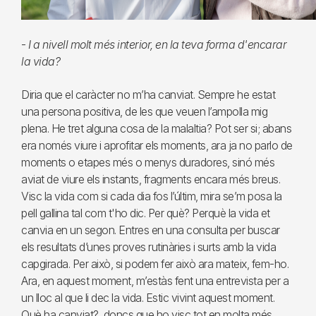
-
I a nivell molt més interior, en la teva forma d'encarar
la vida?
Diria que el caràcter no m’ha canviat. Sempre he estat
una persona positiva, de les que veuen l’ampolla mig
plena. He tret alguna cosa de la malaltia? Pot ser si; abans
era només viure i aprofitar els moments, ara ja no parlo de
moments o etapes més o menys duradores, sinó més
aviat de viure els instants, fragments encara més breus.
Visc la vida com si cada dia fos l’últim, mira se’m posa la
pell gallina tal com t'ho dic. Per què? Perquè la vida et
canvia en un segon. Entres en una consulta per buscar
els resultats d’unes proves rutinàries i surts amb la vida
capgirada. Per això, si podem fer això ara mateix, fem-ho.
Ara, en aquest moment, m’estàs fent una entrevista per a
un lloc al que li dec la vida. Estic vivint aquest moment.
Què ha canviat?, doncs que ho visc tot en molta més