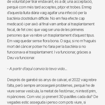
de voluntat per tirar endavant, és a dir, una acceptació,
perquè com més tard acceptes, pitjor et trobes. Enmig
d’aquesta lluita diària vaig agafar una infecció per la
bactèria clostridium difficile. No em feia efecte cap
medicació i per això al final vam arribar al trasplantament
fecal, de fet crec que vaig ser una de les primeres
persones que va rebre un trasplantament d’aquest tipus.
Em vaig quedar sense flora bona. O sigui, si no m'hagués
mort del càncer potser ho faria per la bactèria si no
funcionava el trasplantament. I va funcionar, gràcies a
Deu va funcionar.
-
A partir d’aquí canvia la teva vida...
Després de gairebé sis anys de calvari, el 2022 vaig rebre
l’alta, però sempre arrossegaré problemes, perquè he de
viure sense vesícula, la meitat de l’estómac, ni intestí prim,
ni pàncrees. Com visc jo prenent 30 pastilles cada dia? De
vegades estic asseguda i penso com pots viure, si