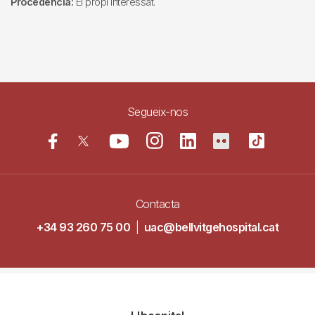
Procedència:
El propi interessat.
Segueix-nos
Contacta
+34 93 260 75 00
|
uac@bellvitgehospital.cat
Navegació