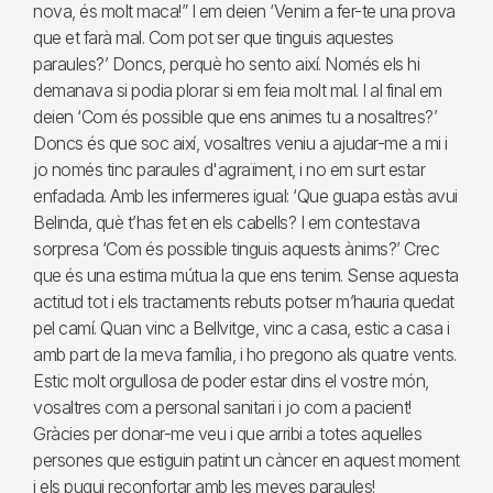
nova, és molt maca!” I em deien ‘Venim a fer-te una prova
que et farà mal. Com pot ser que tinguis aquestes
paraules?’ Doncs, perquè ho sento així. Només els hi
demanava si podia plorar si em feia molt mal. I al final em
deien ‘Com és possible que ens animes tu a nosaltres?’
Doncs és que soc així, vosaltres veniu a ajudar-me a mi i
jo només tinc paraules d'agraïment, i no em surt estar
enfadada. Amb les infermeres igual: ‘Que guapa estàs avui
Belinda, què t’has fet en els cabells? I em contestava
sorpresa ‘Com és possible tinguis aquests ànims?’ Crec
que és una estima mútua la que ens tenim. Sense aquesta
actitud tot i els tractaments rebuts potser m’hauria quedat
pel camí. Quan vinc a Bellvitge, vinc a casa, estic a casa i
amb part de la meva família, i ho pregono als quatre vents.
Estic molt orgullosa de poder estar dins el vostre món,
vosaltres com a personal sanitari i jo com a pacient!
Gràcies per donar-me veu i que arribi a totes aquelles
persones que estiguin patint un càncer en aquest moment
i els pugui reconfortar amb les meves paraules!