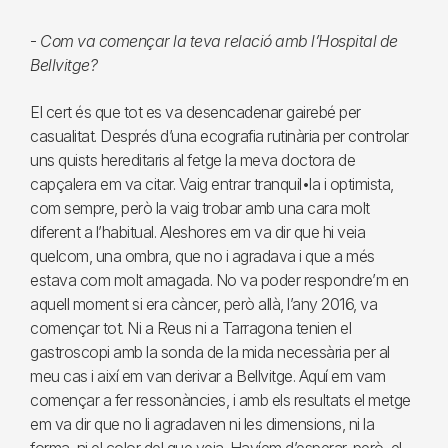
-
Com va començar la teva relació amb l’Hospital de
Bellvitge?
El cert és que tot es va desencadenar gairebé per
casualitat. Després d’una ecografia rutinària per controlar
uns quists hereditaris al fetge la meva doctora de
capçalera em va citar. Vaig entrar tranquil•la i optimista,
com sempre, però la vaig trobar amb una cara molt
diferent a l’habitual. Aleshores em va dir que hi veia
quelcom, una ombra, que no i agradava i que a més
estava com molt amagada. No va poder respondre’m en
aquell moment si era càncer, però allà, l’any 2016, va
començar tot. Ni a Reus ni a Tarragona tenien el
gastroscopi amb la sonda de la mida necessària per al
meu cas i així em van derivar a Bellvitge. Aquí em vam
començar a fer ressonàncies, i amb els resultats el metge
em va dir que no li agradaven ni les dimensions, ni la