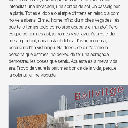
intensitat: una abraçada, una sortida de sol, un passeig per
la platja. Tot és el doble o el triple d’intens en relació a com
ho veia abans. El meu home m'ho diu moltes vegades, “és
que te lo tomas todo como si se acabara el mundo”. Però
és que per a mi es així, jo només visc l’avui. Avui és el dia
més important, cada instant del dia d’avui, no demà,
perquè no l’ha vist ningú. No deixeu de dir t'estimo la
persona que estimes; no deixeu de fer una abraçada;
demostreu les coses que sentiu. Aquesta és la meva vida
ara. Provo de veure la part més bonica de la vida, perquè
la dolenta ja l'he viscuda.