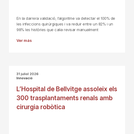
En la darrera validació, l’algoritme va detectar el 100% de
les infeccions quirúrgiques i va reduir entre un 82% i un
98% les històries que calia revisar manualment
Ver más
31 juliol 2026
Innovació
L’Hospital de Bellvitge assoleix els
300 trasplantaments renals amb
cirurgia robòtica