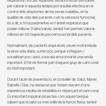
respiratoris i vocals. Aquestes sessions estan pensades
per valorar si aquesta teràpia pot resultar efectiva en el
control dels símptomes de les seves malalties, en la
qualitat de vida dels pacients o en la valoració funcional,
és a dir, si hi ha paràmetres en l'àmbit respiratori que
poden millorar. D’altra banda, també han permés valorar
millores en tot l’aspecte psicoemocional dels pacients.
Normalment, els pacients respiratoris veuen molt limitada
la seva vida diària, surten poc perquè s’ofeguen, i
socialitzen poc i això, a escala emocional té una renda
important. El fet de formar part d’aquest grup de cant coral
és molt important.
Durant l’acte de presentació, el conseller de Salut, Manel
Balcells i Díaz, ha destacat que “estem davant d'una
experiència inèdita de rehabilitació mitjançant el cant coral.
És important impulsar projectes com aquest perquè
sabem que la salut va més enllà de la funció física; també