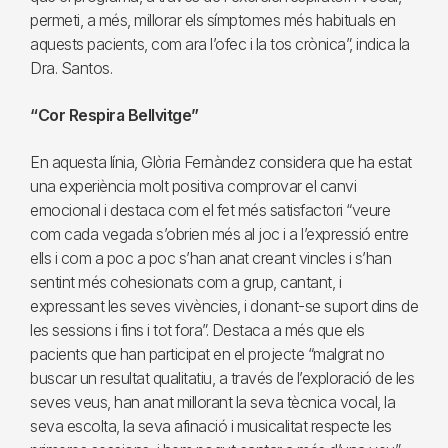
permeti, a més, millorar els símptomes més habituals en
aquests pacients, com ara l’ofec i la tos crònica”, indica la
Dra. Santos.
“Cor Respira Bellvitge”
En aquesta línia, Glòria Fernàndez considera que ha estat
una experiència molt positiva comprovar el canvi
emocional i destaca com el fet més satisfactori “veure
com cada vegada s’obrien més al joc i a l’expressió entre
ells i com a poc a poc s’han anat creant vincles i s’han
sentint més cohesionats com a grup, cantant, i
expressant les seves vivències, i donant-se suport dins de
les sessions i fins i tot fora”. Destaca a més que els
pacients que han participat en el projecte “malgrat no
buscar un resultat qualitatiu, a través de l’exploració de les
seves veus, han anat millorant la seva tècnica vocal, la
seva escolta, la seva afinació i musicalitat respecte les