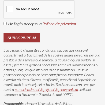
He llegit i accepto la
Política de privacitat
SUBSCRIURE'M
L'acceptació d'aquestes condicions, suposa que doneu el
consentiment al tractament de les vostres dades personals per a la
prestació dels serveis que sol·liciteu a través d'aquest portal i, si
escau, per fer les gestions necessàries amb les administracions o
entitats públiques que intervinguin en la tramitació, i la seva
posterior incorporació en l'esmentat fitxer automatitzat. Podeu
exercitar els drets d’accés, rectificació, cancel·lació i oposició en
relació amb la subscripció al butlletí
Fes Salut
adreçant-vos per
escrit a
comunicacio.bellvitge@bellvitgehospital.cat
, indicant
clarament a l’assumpte "Exercici de dret LOPD".
Responsable:
Hospital Universitari de Bellvitge.