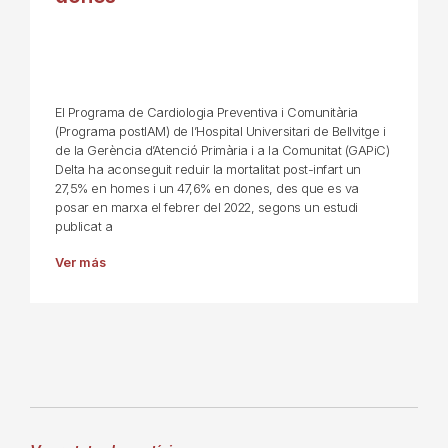
El Programa de Cardiologia Preventiva i Comunitària
(Programa postIAM) de l’Hospital Universitari de Bellvitge i
de la Gerència d’Atenció Primària i a la Comunitat (GAPiC)
Delta ha aconseguit reduir la mortalitat post-infart un
27,5% en homes i un 47,6% en dones, des que es va
posar en marxa el febrer del 2022, segons un estudi
publicat a
Ver más