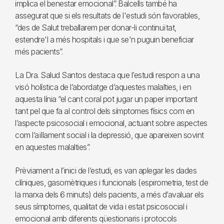
implica el benestar emocional”. Balcells també ha
assegurat que si els resultats de l'estudi són favorables,
“des de Salut treballarem per donar-li continuïtat,
estendre'l a més hospitals i que se'n puguin beneficiar
més pacients”.
La Dra. Salud Santos destaca que l’estudi respon a una
visó holística de l’abordatge d’aquestes malalties, i en
aquesta línia “el cant coral pot jugar un paper important
tant pel que fa al control dels símptomes físics com en
l’aspecte psicosocial i emocional, actuant sobre aspectes
com l’aïllament social i la depressió, que apareixen sovint
en aquestes malalties”.
Prèviament a l’inici de l’estudi, es van aplegar les dades
clíniques, gasomètriques i funcionals (espirometria, test de
la marxa dels 6 minuts) dels pacients, a més d’avaluar els
seus símptomes, qualitat de vida i estat psicosocial i
emocional amb diferents qüestionaris i protocols