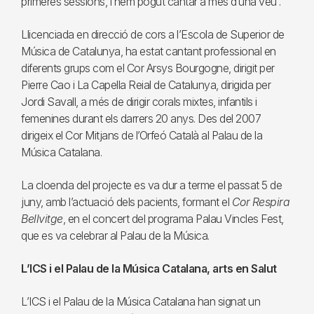
primeres sessions, i hem pogut cantar a més d’una veu”.
Llicenciada en direcció de cors a l’Escola de Superior de
Música de Catalunya, ha estat cantant professional en
diferents grups com el Cor Arsys Bourgogne, dirigit per
Pierre Cao i La Capella Reial de Catalunya, dirigida per
Jordi Savall, a més de dirigir corals mixtes, infantils i
femenines durant els darrers 20 anys. Des del 2007
dirigeix el Cor Mitjans de l’Orfeó Català al Palau de la
Música Catalana.
La cloenda del projecte es va dur a terme el passat 5 de
juny, amb l’actuació dels pacients, formant el
Cor Respira
Bellvitge
, en el concert del programa Palau Vincles Fest,
que es va celebrar al Palau de la Música.
L’ICS i el Palau de la Música Catalana, arts en Salut
L’ICS i el Palau de la Música Catalana han signat un