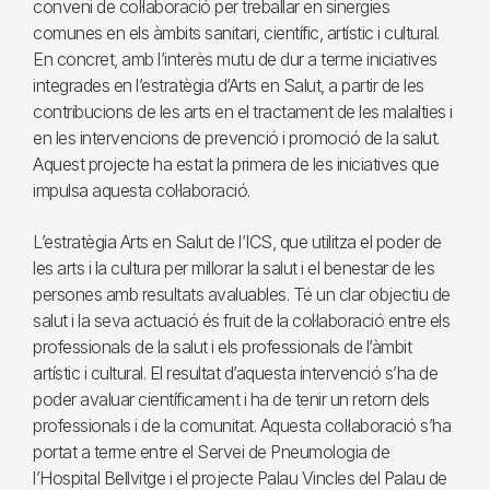
conveni de col·laboració per treballar en sinergies
comunes en els àmbits sanitari, científic, artístic i cultural.
En concret, amb l’interès mutu de dur a terme iniciatives
integrades en l’estratègia d’Arts en Salut, a partir de les
contribucions de les arts en el tractament de les malalties i
en les intervencions de prevenció i promoció de la salut.
Aquest projecte ha estat la primera de les iniciatives que
impulsa aquesta col·laboració.
L’estratègia Arts en Salut de l’ICS, que utilitza el poder de
les arts i la cultura per millorar la salut i el benestar de les
persones amb resultats avaluables. Té un clar objectiu de
salut i la seva actuació és fruit de la col·laboració entre els
professionals de la salut i els professionals de l’àmbit
artístic i cultural. El resultat d’aquesta intervenció s’ha de
poder avaluar científicament i ha de tenir un retorn dels
professionals i de la comunitat. Aquesta col·laboració s’ha
portat a terme entre el Servei de Pneumologia de
l’Hospital Bellvitge i el projecte Palau Vincles del Palau de