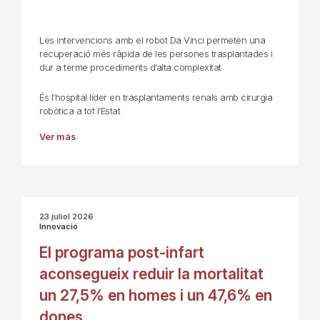
Les intervencions amb el robot Da Vinci permeten una
recuperació més ràpida de les persones trasplantades i
dur a terme procediments d’alta complexitat
És l’hospital líder en trasplantaments renals amb cirurgia
robòtica a tot l’Estat
Ver más
23 juliol 2026
Innovació
El programa post-infart
aconsegueix reduir la mortalitat
un 27,5% en homes i un 47,6% en
dones