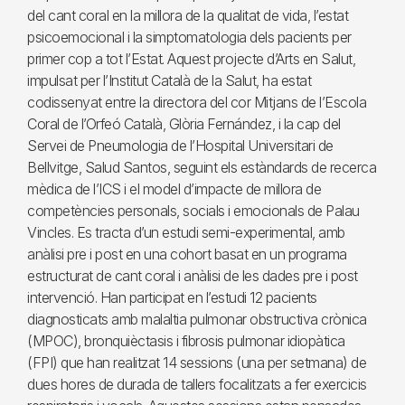
del cant coral en la millora de la qualitat de vida, l’estat
psicoemocional i la simptomatologia dels pacients per
primer cop a tot l’Estat. Aquest projecte d’Arts en Salut,
impulsat per l’Institut Català de la Salut, ha estat
codissenyat entre la directora del cor Mitjans de l’Escola
Coral de l’Orfeó Català, Glòria Fernández, i la cap del
Servei de Pneumologia de l’Hospital Universitari de
Bellvitge, Salud Santos, seguint els estàndards de recerca
mèdica de l’ICS i el model d’impacte de millora de
competències personals, socials i emocionals de Palau
Vincles. Es tracta d’un estudi semi-experimental, amb
anàlisi pre i post en una cohort basat en un programa
estructurat de cant coral i anàlisi de les dades pre i post
intervenció. Han participat en l’estudi 12 pacients
diagnosticats amb malaltia pulmonar obstructiva crònica
(MPOC), bronquièctasis i fibrosis pulmonar idiopàtica
(FPI) que han realitzat 14 sessions (una per setmana) de
dues hores de durada de tallers focalitzats a fer exercicis