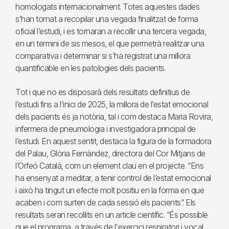
homologats internacionalment. Totes aquestes dades
s’han tornat a recopilar una vegada finalitzat de forma
oficial l’estudi, i es tornaran a recollir una tercera vegada,
en un termini de sis mesos, el que permetrà realitzar una
comparativa i determinar si s’ha registrat una millora
quantificable en les patologies dels pacients.
Tot i que no es disposarà dels resultats definitius de
l’estudi fins a l’inici de 2025, la millora de l’estat emocional
dels pacients és ja notòria, tal i com destaca Maria Rovira,
infermera de pneumologia i investigadora principal de
l’estudi. En aquest sentit, destaca la figura de la formadora
del Palau, Glòria Fernàndez, directora del Cor Mitjans de
l’Orfeó Català, com un element clau en el projecte. “Ens
ha ensenyat a meditar, a tenir control de l’estat emocional
i això ha tingut un efecte molt positiu en la forma en que
acaben i com surten de cada sessió els pacients”. Els
resultats seran recollits en un article científic. “És possible
que el programa, a través de l'exercici respiratori i vocal,