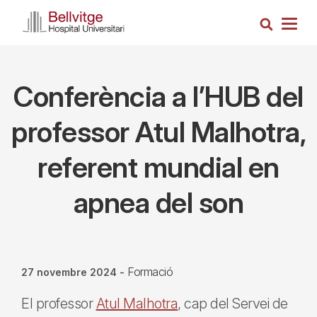
Vés
Cerca
al
Togg
contingut
navig
Conferència a l’HUB del
professor Atul Malhotra,
referent mundial en
apnea del son
Formació
27 novembre 2024
-
El professor
Atul Malhotra
, cap del Servei de