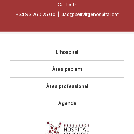
Contacta
+34 93 260 75 00
|
uac@bellvitgehospital.cat
Navegació
L'hospital
principal
Àrea pacient
Àrea professional
Agenda
Imagen