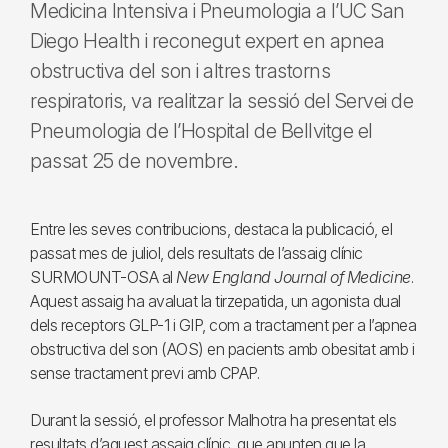
Medicina Intensiva i Pneumologia a l’UC San
Diego Health i reconegut expert en apnea
obstructiva del son i altres trastorns
respiratoris, va realitzar la sessió del Servei de
Pneumologia de l’Hospital de Bellvitge el
passat 25 de novembre.
Entre les seves contribucions, destaca la publicació, el
passat mes de juliol, dels resultats de l’assaig clínic
SURMOUNT-OSA al
New England Journal of Medicine
.
Aquest assaig ha avaluat la tirzepatida, un agonista dual
dels receptors GLP-1 i GIP, com a tractament per a l’apnea
obstructiva del son (AOS) en pacients amb obesitat amb i
sense tractament previ amb CPAP.
Durant la sessió, el professor Malhotra ha presentat els
resultats d’aquest assaig clínic, que apunten que la