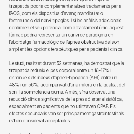
tirzepatida podria complementar altres tractaments per a
l’AOS, com els dispositius d’avanç mandibular o
l’estimulació del nervi hipoglòs. I si les anàlisis addicionals
confirmen el seu potencial com a tractament únic, aquest
fàrmac podria representar un canvi de paradigma en
l’abordatge farmacològic de l’apnea obstructiva del son,
ampliant les opcions terapèutiques per a pacients i clínics.
L’estudi, realitzat durant 52 setmanes, ha demostrat que la
tirzepatida redueix el pes corporal entre un 16-17% i
disminueix els índexs d’apnea-hipopnea (AHI) entre un
48% i un 56%, acompanyat d’una millora en la qualitat del
son i la somnolència diürna. A més, s’ha observat una
reducció clínica significativa de la pressió arterial sistòlica,
especialment en pacients que no utilitzaven CPAP. Els
efectes secundaris van ser principalment gastrointestinals
i s’han considerat acceptables.