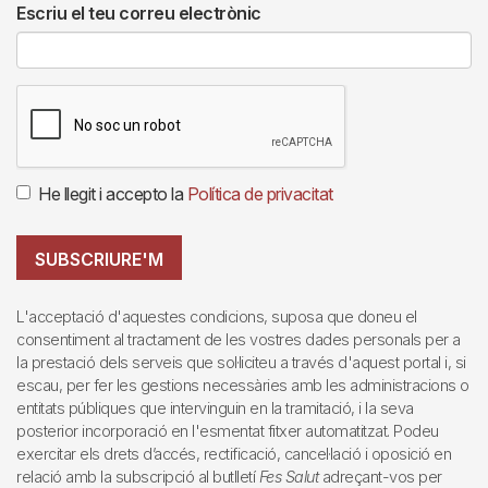
Escriu el teu correu electrònic
He llegit i accepto la
Política de privacitat
SUBSCRIURE'M
L'acceptació d'aquestes condicions, suposa que doneu el
consentiment al tractament de les vostres dades personals per a
la prestació dels serveis que sol·liciteu a través d'aquest portal i, si
escau, per fer les gestions necessàries amb les administracions o
entitats públiques que intervinguin en la tramitació, i la seva
posterior incorporació en l'esmentat fitxer automatitzat. Podeu
exercitar els drets d’accés, rectificació, cancel·lació i oposició en
relació amb la subscripció al butlletí
Fes Salut
adreçant-vos per