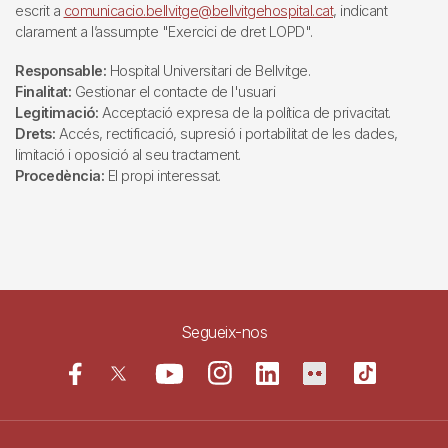
escrit a
comunicacio.bellvitge@bellvitgehospital.cat
, indicant
clarament a l’assumpte "Exercici de dret LOPD".
Responsable:
Hospital Universitari de Bellvitge.
Finalitat:
Gestionar el contacte de l'usuari
Legitimació:
Acceptació expresa de la política de privacitat.
Drets:
Accés, rectificació, supresió i portabilitat de les dades,
limitació i oposició al seu tractament.
Procedència:
El propi interessat.
Segueix-nos