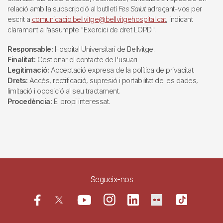
relació amb la subscripció al butlletí
Fes Salut
adreçant-vos per
escrit a
comunicacio.bellvitge@bellvitgehospital.cat
, indicant
clarament a l’assumpte "Exercici de dret LOPD".
Responsable:
Hospital Universitari de Bellvitge.
Finalitat:
Gestionar el contacte de l'usuari
Legitimació:
Acceptació expresa de la política de privacitat.
Drets:
Accés, rectificació, supresió i portabilitat de les dades,
limitació i oposició al seu tractament.
Procedència:
El propi interessat.
Segueix-nos