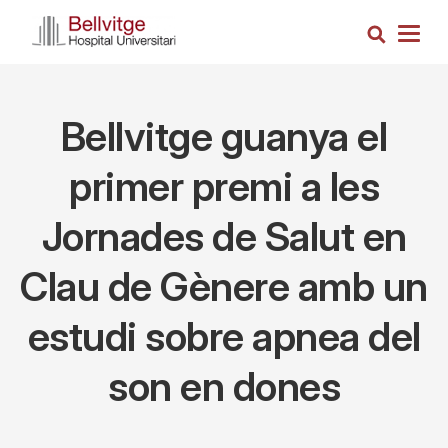
Vés
Cerca
al
Togg
contingut
navig
Bellvitge guanya el
primer premi a les
Jornades de Salut en
Clau de Gènere amb un
estudi sobre apnea del
son en dones