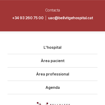
Contacta
+34 93 260 75 00
|
uac@bellvitgehospital.cat
Navegació
L'hospital
principal
Àrea pacient
Àrea professional
Agenda
Imagen