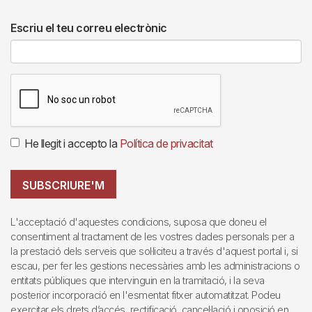
Escriu el teu correu electrònic
He llegit i accepto la
Política de privacitat
SUBSCRIURE'M
L'acceptació d'aquestes condicions, suposa que doneu el
consentiment al tractament de les vostres dades personals per a
la prestació dels serveis que sol·liciteu a través d'aquest portal i, si
escau, per fer les gestions necessàries amb les administracions o
entitats públiques que intervinguin en la tramitació, i la seva
posterior incorporació en l'esmentat fitxer automatitzat. Podeu
exercitar els drets d’accés, rectificació, cancel·lació i oposició en