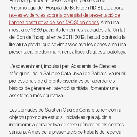
El treball guardonat, desenvolupat pel servei de
Pneumologia de l’Hospital de Bellvitge i l’IDIBELL, aporta
noves evidències sobre la diversitat de presentació de
l'apnea obstructiva del son (AOS) en dones
. Amb una
mostra de 1.886 pacients femenines tractades a la Unitat
del Son de l’hospital entre 2011 i 2019, l’estudi contradiu la
literatura prèvia, que sovint associava les dones amb una
presentació predominantment atípica d’aquesta patologia.
L'esdeveniment, impulsat per l’Acadèmia de Ciències
Mèdiques i de la Salut de Catalunya i de Balears, va reunir
professionals de diferents disciplines per abordar els
biaixos de gènere en l’atenció sanitària i fomentar una
assistència més equitativa.
Les Jornades de Salut en Clau de Gènere tenen com a
objectiu promoure estudis i iniciatives que ajudin a
incorporar la perspectiva de sexe i gènere en els centres
sanitaris. A més de la presentació de treballs de recerca,