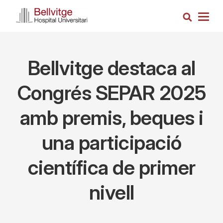
Vés
Cerca
al
Togg
contingut
navig
Bellvitge destaca al
Congrés SEPAR 2025
amb premis, beques i
una participació
científica de primer
nivell