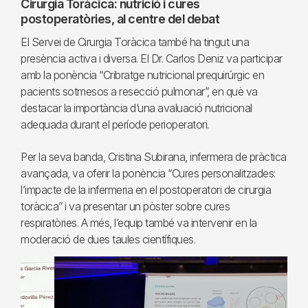
Cirurgia Toràcica: nutrició i cures
postoperatòries, al centre del debat
El Servei de Cirurgia Toràcica també ha tingut una
presència activa i diversa. El Dr. Carlos Deniz va participar
amb la ponència “Cribratge nutricional prequirúrgic en
pacients sotmesos a resecció pulmonar”, en què va
destacar la importància d’una avaluació nutricional
adequada durant el període perioperatori.
Per la seva banda, Cristina Subirana, infermera de pràctica
avançada, va oferir la ponència “Cures personalitzades:
l’impacte de la infermeria en el postoperatori de cirurgia
toràcica” i va presentar un pòster sobre cures
respiratòries. A més, l’equip també va intervenir en la
moderació de dues taules científiques.