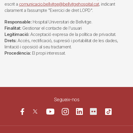
escrit a
comunicacio.bellvitge@bellvitgehospital.cat
, indicant
clarament a l’assumpte "Exercici de dret LOPD".
Responsable:
Hospital Universitari de Bellvitge.
Finalitat:
Gestionar el contacte de l'usuari
Legitimació:
Acceptació expresa de la política de privacitat.
Drets:
Accés, rectificació, supresió i portabilitat de les dades,
limitació i oposició al seu tractament.
Procedència:
El propi interessat.
Segueix-nos