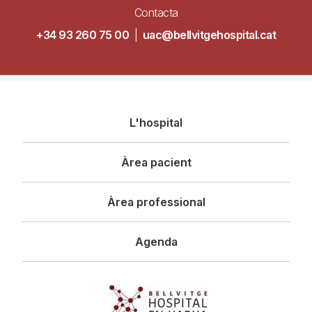
Contacta
+34 93 260 75 00
|
uac@bellvitgehospital.cat
Navegació
L'hospital
principal
Àrea pacient
Àrea professional
Agenda
Imagen