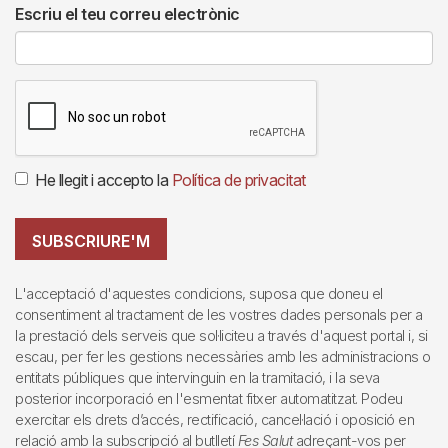
Escriu el teu correu electrònic
He llegit i accepto la
Política de privacitat
SUBSCRIURE'M
L'acceptació d'aquestes condicions, suposa que doneu el
consentiment al tractament de les vostres dades personals per a
la prestació dels serveis que sol·liciteu a través d'aquest portal i, si
escau, per fer les gestions necessàries amb les administracions o
entitats públiques que intervinguin en la tramitació, i la seva
posterior incorporació en l'esmentat fitxer automatitzat. Podeu
exercitar els drets d’accés, rectificació, cancel·lació i oposició en
relació amb la subscripció al butlletí
Fes Salut
adreçant-vos per