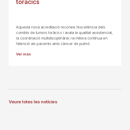
toràcics
Aquesta nova acreditació reconeix l’excel·lència dels
comitès de tumors toràcics i avala la qualitat assistencial,
la coordinació multidisciplinària i la millora contínua en
l’atenció als pacients amb càncer de pulmó.
Ver más
Veure totes les notícies