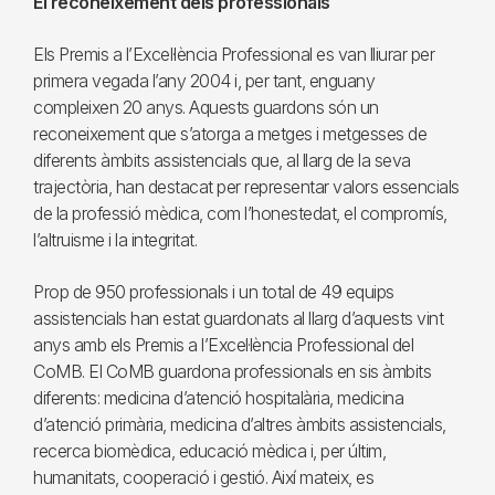
El reconeixement dels professionals
Els Premis a l’Excel·lència Professional es van lliurar per
primera vegada l’any 2004 i, per tant, enguany
compleixen 20 anys. Aquests guardons són un
reconeixement que s’atorga a metges i metgesses de
diferents àmbits assistencials que, al llarg de la seva
trajectòria, han destacat per representar valors essencials
de la professió mèdica, com l’honestedat, el compromís,
l’altruisme i la integritat.
Prop de 950 professionals i un total de 49 equips
assistencials han estat guardonats al llarg d’aquests vint
anys amb els Premis a l’Excel·lència Professional del
CoMB. El CoMB guardona professionals en sis àmbits
diferents: medicina d’atenció hospitalària, medicina
d’atenció primària, medicina d’altres àmbits assistencials,
recerca biomèdica, educació mèdica i, per últim,
humanitats, cooperació i gestió. Així mateix, es