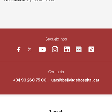
Segueix-nos
Contacta
+34 93 260 75 00
|
uac@bellvitgehospital.cat
Navegació
L'hospital