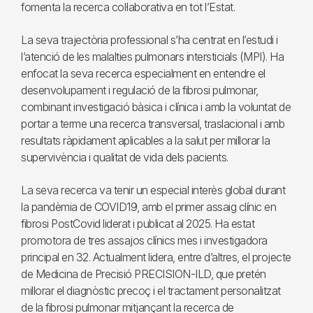
fomenta la recerca col·laborativa en tot l’Estat.
La seva trajectòria professional s’ha centrat en l’estudi i
l’atenció de les malalties pulmonars intersticials (MPI). Ha
enfocat la seva recerca especialment en entendre el
desenvolupament i regulació de la fibrosi pulmonar,
combinant investigació bàsica i clínica i amb la voluntat de
portar a terme una recerca transversal, traslacional i amb
resultats ràpidament aplicables a la salut per millorar la
supervivència i qualitat de vida dels pacients.
La seva recerca va tenir un especial interès global durant
la pandèmia de COVID19, amb el primer assaig clínic en
fibrosi PostCovid liderat i publicat al 2025. Ha estat
promotora de tres assajos clínics mes i investigadora
principal en 32. Actualment lidera, entre d’altres, el projecte
de Medicina de Precisió PRECISION-ILD, que pretén
millorar el diagnòstic precoç i el tractament personalitzat
de la fibrosi pulmonar mitjançant la recerca de