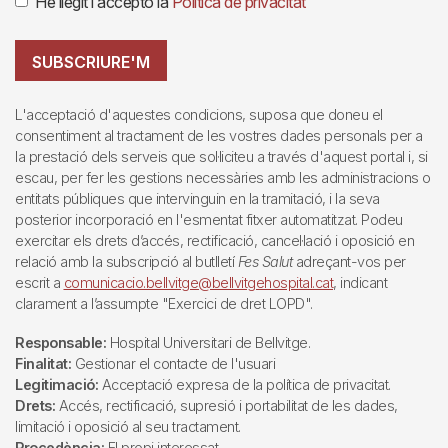
He llegit i accepto la
Política de privacitat
SUBSCRIURE'M
L'acceptació d'aquestes condicions, suposa que doneu el
consentiment al tractament de les vostres dades personals per a
la prestació dels serveis que sol·liciteu a través d'aquest portal i, si
escau, per fer les gestions necessàries amb les administracions o
entitats públiques que intervinguin en la tramitació, i la seva
posterior incorporació en l'esmentat fitxer automatitzat. Podeu
exercitar els drets d’accés, rectificació, cancel·lació i oposició en
relació amb la subscripció al butlletí
Fes Salut
adreçant-vos per
escrit a
comunicacio.bellvitge@bellvitgehospital.cat
, indicant
clarament a l’assumpte "Exercici de dret LOPD".
Responsable:
Hospital Universitari de Bellvitge.
Finalitat:
Gestionar el contacte de l'usuari
Legitimació:
Acceptació expresa de la política de privacitat.
Drets:
Accés, rectificació, supresió i portabilitat de les dades,
limitació i oposició al seu tractament.
Procedència:
El propi interessat.