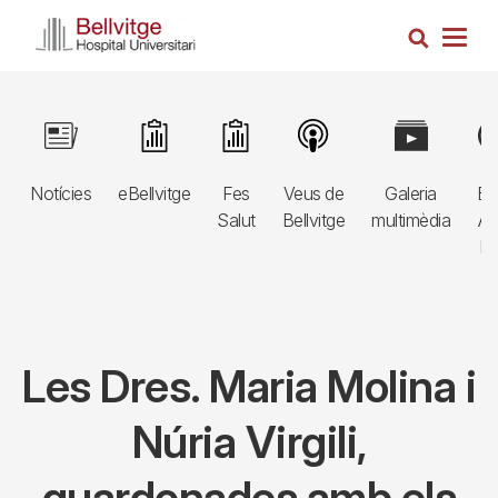
Vés
Cerca
al
Togg
contingut
navig
Navegació
Image
Image
Image
Image
Image
Im
principal
Notícies
eBellvitge
Fes
Veus de
Galeria
Bl
3r
Salut
Bellvitge
multimèdia
Au
nivell
E
Les Dres. Maria Molina i
Núria Virgili,
guardonades amb els