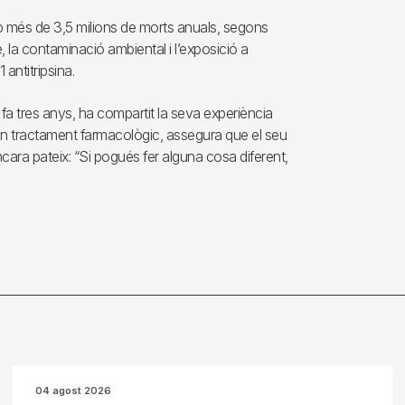
b més de 3,5 milions de morts anuals, segons
e, la contaminació ambiental i l’exposició a
 antitripsina.
a tres anys, ha compartit la seva experiència
’un tractament farmacològic, assegura que el seu
e encara pateix: “Si pogués fer alguna cosa diferent,
04 agost 2026