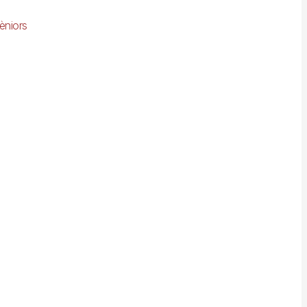
èniors