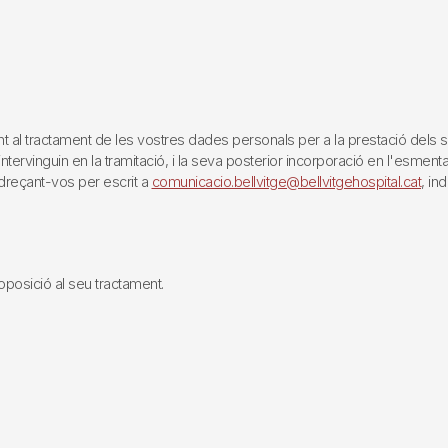
tractament de les vostres dades personals per a la prestació dels servei
rvinguin en la tramitació, i la seva posterior incorporació en l'esmentat 
reçant-vos per escrit a
comunicacio.bellvitge@bellvitgehospital.cat
, in
i oposició al seu tractament.