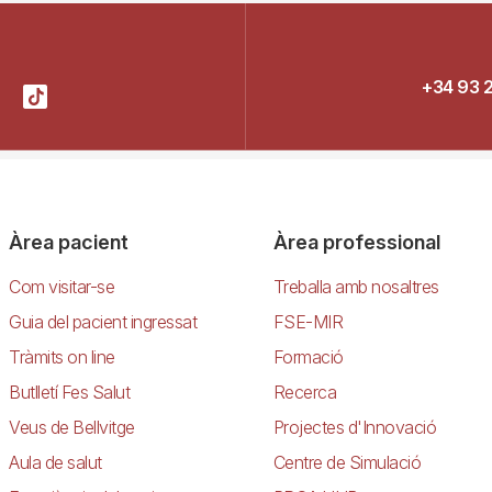
+34 93 
Àrea pacient
Àrea professional
Com visitar-se
Treballa amb nosaltres
Guia del pacient ingressat
FSE-MIR
Tràmits on line
Formació
Butlletí Fes Salut
Recerca
Veus de Bellvitge
Projectes d'Innovació
Aula de salut
Centre de Simulació