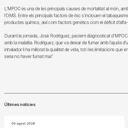
L’MPOC és una de les principals causes de mortalitat al món, am
l’OMS. Entre els principals factors de risc s’inclouen el tabaquism
productes químics, així com factors genètics com el dèficit d’alfa-1
Durant la jornada, José Rodríguez, pacient diagnosticat d’MPOC f
amb la malaltia. Rodríguez, que va deixar de fumar amb l’ajuda d
inhalador li ha millorat la qualitat de vida, tot i les limitacions qu
seria no haver fumat mai”.
Últimes notícies
05 agost 2026