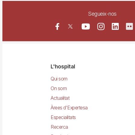
Segueix-nos
Navegació
L'hospital
principal
Qui som
On som
Actualitat
Àrees d'Expertesa
Especialitats
Recerca