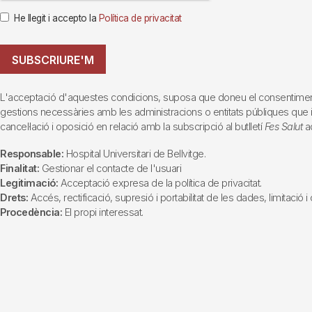
He llegit i accepto la
Política de privacitat
SUBSCRIURE'M
L'acceptació d'aquestes condicions, suposa que doneu el consentiment al 
gestions necessàries amb les administracions o entitats públiques que inte
cancel·lació i oposició en relació amb la subscripció al butlletí
Fes Salut
ad
Responsable:
Hospital Universitari de Bellvitge.
Finalitat:
Gestionar el contacte de l'usuari
Legitimació:
Acceptació expresa de la política de privacitat.
Drets:
Accés, rectificació, supresió i portabilitat de les dades, limitació 
Procedència:
El propi interessat.