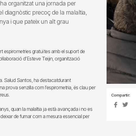
 ha organitzat una jornada per
el diagnòstic precoç de la malaltia,
ya i que pateix un alt grau
rt espirometries gratuïtes amb el suport de
ol·laboració d’Esteve Teijin, organització
ra. Salud Santos, ha destacatdurant
a prova senzilla com l’espirometria, és clau per
reus.
Compartir:
 anys, quan la malaltia ja està avançada i no es
a a deixar de fumar com a mesura essencial per