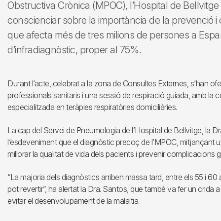
Obstructiva Crònica (MPOC), l’Hospital de Bellvitge
conscienciar sobre la importància de la prevenció i 
que afecta més de tres milions de persones a Espan
d’infradiagnòstic, proper al 75%.
Durant l’acte, celebrat a la zona de Consultes Externes, s’han ofe
professionals sanitaris i una sessió de respiració guiada, amb la c
especialitzada en teràpies respiratòries domiciliàries.
La cap del Servei de Pneumologia de l’Hospital de Bellvitge, la D
l’esdeveniment que el diagnòstic precoç de l’MPOC, mitjançant un
millorar la qualitat de vida dels pacients i prevenir complicacions g
“La majoria dels diagnòstics arriben massa tard, entre els 55 i 60
pot revertir”, ha alertat la Dra. Santos, que també va fer un crid
evitar el desenvolupament de la malaltia.