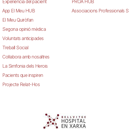
Experiència del pacient
PROA HUB
App El Meu HUB
Associacions Professionals S
El Meu Quiròfan
Segona opinió mèdica
Voluntats anticipades
Treball Social
Col·labora amb nosaltres
La Simfonia dels Herois
Pacients que inspiren
Projecte Relat-Hos