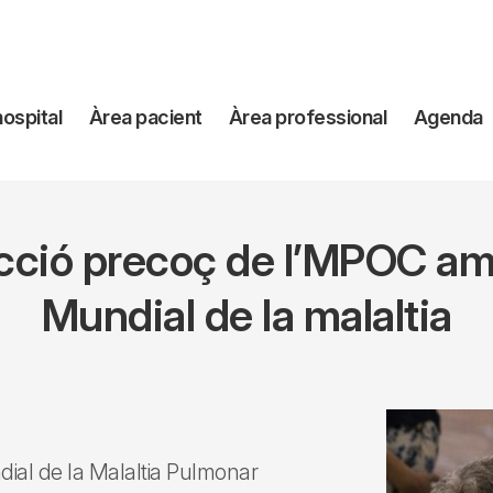
avegación
hospital
Àrea pacient
Àrea professional
Agenda
incipal
ecció precoç de l’MPOC am
Mundial de la malaltia
ial de la Malaltia Pulmonar