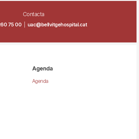
Contacta
260 75 00
|
uac@bellvitgehospital.cat
Agenda
Agenda