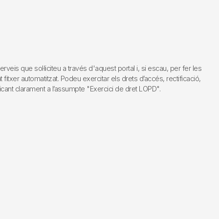
s que sol·liciteu a través d'aquest portal i, si escau, per fer les
fitxer automatitzat. Podeu exercitar els drets d’accés, rectificació,
dicant clarament a l’assumpte "Exercici de dret LOPD".