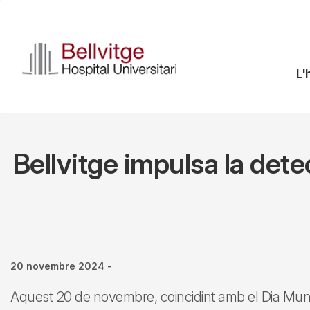
Vés
al
contingut
N
L'
pr
Bellvitge impulsa la det
20 novembre 2024
-
Aquest 20 de novembre, coincidint amb el Dia Mund