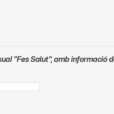
sual
"Fes Salut"
,
amb informació de