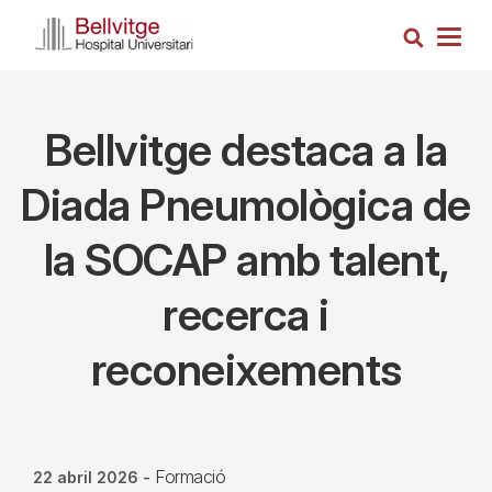
Vés
Cerca
al
Togg
contingut
navig
Bellvitge destaca a la
Diada Pneumològica de
la SOCAP amb talent,
recerca i
reconeixements
Formació
22 abril 2026
-