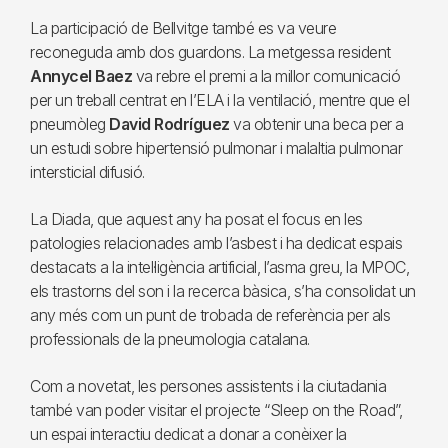
La participació de Bellvitge també es va veure
reconeguda amb dos guardons. La metgessa resident
Annycel Baez
va rebre el premi a la millor comunicació
per un treball centrat en l’ELA i la ventilació, mentre que el
pneumòleg
David Rodríguez
va obtenir una beca per a
un estudi sobre hipertensió pulmonar i malaltia pulmonar
intersticial difusió.
La Diada, que aquest any ha posat el focus en les
patologies relacionades amb l’asbest i ha dedicat espais
destacats a la intel·ligència artificial, l’asma greu, la MPOC,
els trastorns del son i la recerca bàsica, s’ha consolidat un
any més com un punt de trobada de referència per als
professionals de la pneumologia catalana.
Com a novetat, les persones assistents i la ciutadania
també van poder visitar el projecte “Sleep on the Road”,
un espai interactiu dedicat a donar a conèixer la