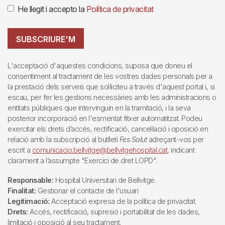
He llegit i accepto la
Política de privacitat
SUBSCRIURE'M
L'acceptació d'aquestes condicions, suposa que doneu el
consentiment al tractament de les vostres dades personals per a
la prestació dels serveis que sol·liciteu a través d'aquest portal i, si
escau, per fer les gestions necessàries amb les administracions o
entitats públiques que intervinguin en la tramitació, i la seva
posterior incorporació en l'esmentat fitxer automatitzat. Podeu
exercitar els drets d’accés, rectificació, cancel·lació i oposició en
relació amb la subscripció al butlletí
Fes Salut
adreçant-vos per
escrit a
comunicacio.bellvitge@bellvitgehospital.cat
, indicant
clarament a l’assumpte "Exercici de dret LOPD".
Responsable:
Hospital Universitari de Bellvitge.
Finalitat:
Gestionar el contacte de l'usuari
Legitimació:
Acceptació expresa de la política de privacitat.
Drets:
Accés, rectificació, supresió i portabilitat de les dades,
limitació i oposició al seu tractament.