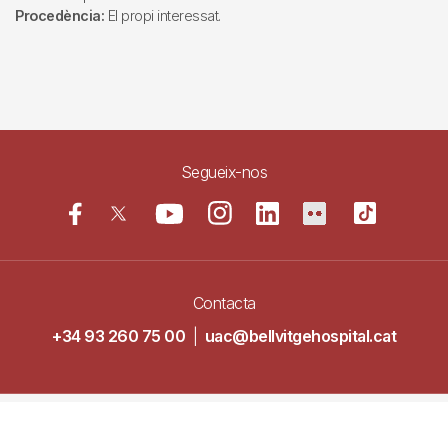
Procedència:
El propi interessat.
Segueix-nos
Contacta
+34 93 260 75 00
|
uac@bellvitgehospital.cat