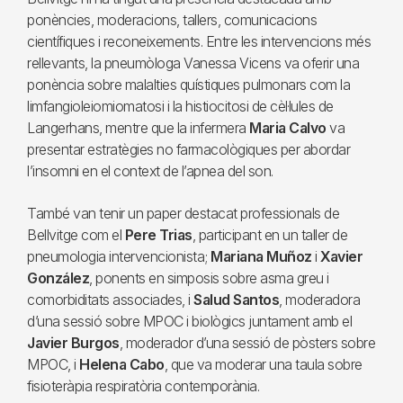
ponències, moderacions, tallers, comunicacions
científiques i reconeixements. Entre les intervencions més
rellevants, la pneumòloga Vanessa Vicens va oferir una
ponència sobre malalties quístiques pulmonars com la
limfangioleiomiomatosi i la histiocitosi de cèl·lules de
Langerhans, mentre que la infermera
Maria Calvo
va
presentar estratègies no farmacològiques per abordar
l’insomni en el context de l’apnea del son.
També van tenir un paper destacat professionals de
Bellvitge com el
Pere Trias
, participant en un taller de
pneumologia intervencionista;
Mariana Muñoz
i
Xavier
González
, ponents en simposis sobre asma greu i
comorbiditats associades, i
Salud Santos
, moderadora
d’una sessió sobre MPOC i biològics juntament amb el
Javier Burgos
, moderador d’una sessió de pòsters sobre
MPOC, i
Helena Cabo
, que va moderar una taula sobre
fisioteràpia respiratòria contemporània.